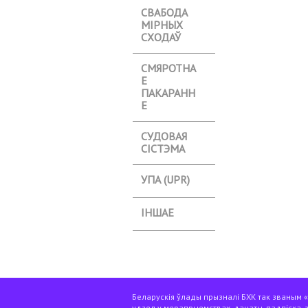
СВАБОДА
МІРНЫХ
СХОДАЎ
СМЯРОТНА
Е
ПАКАРАНН
Е
СУДОВАЯ
СІСТЭМА
УПА (UPR)
ІНШАЕ
Беларускія ўлады прызналі БХК так званым «э
удзел у мерапрыемствах, данаты, падпіска, 