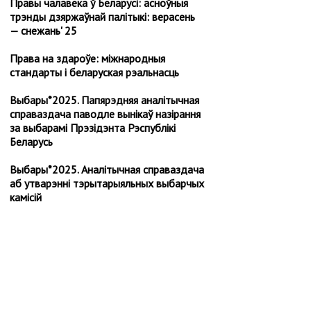
Правы чалавека ў Беларусі: асноўныя
трэнды дзяржаўнай палітыкі: верасень
— снежань' 25
Права на здароўе: міжнародныя
стандарты і беларуская рэальнасць
Выбары*2025. Папярэдняя аналітычная
справаздача паводле вынікаў назірання
за выбарамі Прэзідэнта Рэспублікі
Беларусь
Выбары*2025. Аналітычная cправаздача
аб утварэнні тэрытарыяльных выбарчых
камісій