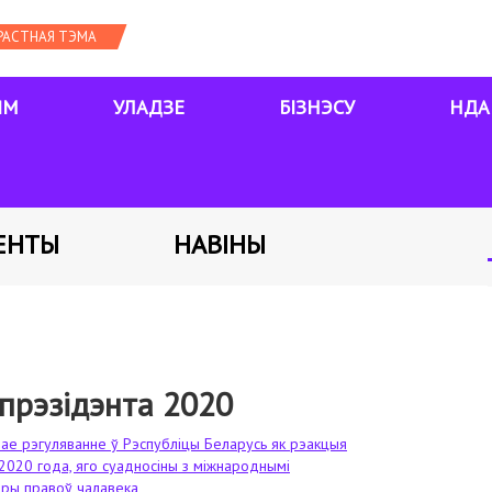
ЯМ
УЛАДЗЕ
БІЗНЭСУ
НДА
ЕНТЫ
НАВІНЫ
прэзідэнта 2020
ае рэгуляванне ў Рэспубліцы Беларусь як рэакцыя
 2020 года, яго суадносіны з міжнароднымі
еры правоў чалавека