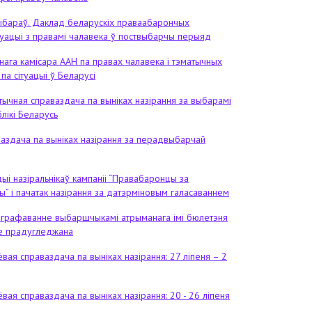
ыбараў. Даклад беларускіх праваабарончых
туацыі з правамі чалавека ў поствыбарчы перыяд
нага камісара ААН па правах чалавека і тэматычных
а сітуацыі ў Беларусі
тычная справаздача па выніках назірання за выбарамі
лікі Беларусь
ваздача па выніках назірання за перадвыбарчай
ыі назіральнікаў кампаніі “Правабаронцы за
” і пачатак назірання за датэрміновым галасаваннем
графаванне выбаршчыкамі атрыманага імі бюлетэня
е прадугледжана
вая справаздача па выніках назірання: 27 ліпеня – 2
вая справаздача па выніках назірання: 20 - 26 ліпеня