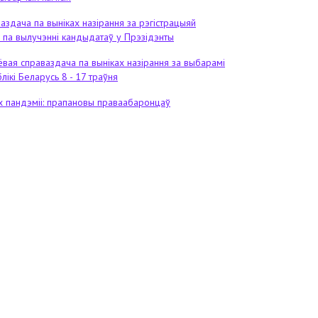
аздача па выніках назірання за рэгістрацыяй
п па вылучэнні кандыдатаў у Прэзідэнты
ёвая справаздача па выніках назірання за выбарамі
лікі Беларусь 8 - 17 траўня
 пандэміі: прапановы праваабаронцаў