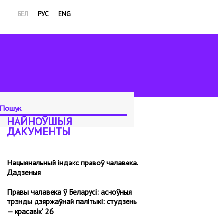
БЕЛ
РУС
ENG
НАЙНОЎШЫЯ
ДАКУМЕНТЫ
Нацыянальный індэкс правоў чалавека.
Дадзеныя
Правы чалавека ў Беларусі: асноўныя
трэнды дзяржаўнай палітыкі: студзень
— красавік' 26