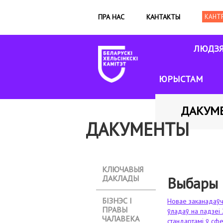
ПРА НАС
КАНТАКТЫ
ЛЮДЗ
ЮРЫСТАМ
ДАКУМ
ДАКУМЕНТЫ
КЛЮЧАВЫЯ
ДАКЛАДЫ
Выбары 
БІЗНЭС І
Новае заканадаўч
ПРАВЫ
ўладаў на падзеі
ЧАЛАВЕКА
стандартамі ў сф