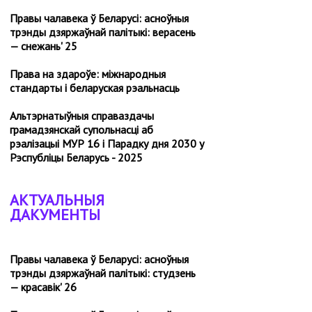
Правы чалавека ў Беларусі: асноўныя
трэнды дзяржаўнай палітыкі: верасень
— снежань' 25
Права на здароўе: міжнародныя
стандарты і беларуская рэальнасць
Альтэрнатыўныя справаздачы
грамадзянскай супольнасці аб
рэалізацыі МУР 16 і Парадку дня 2030 у
Рэспубліцы Беларусь - 2025
АКТУАЛЬНЫЯ
ДАКУМЕНТЫ
Правы чалавека ў Беларусі: асноўныя
трэнды дзяржаўнай палітыкі: студзень
— красавік' 26