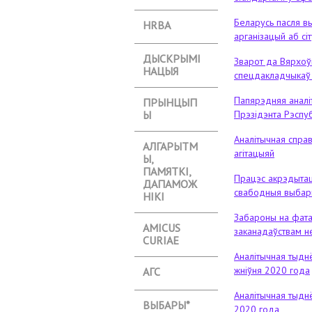
Беларусь пасля в
HRBA
арганізацый аб сі
ДЫСКРЫМІ
Зварот да Вярхоў
НАЦЫЯ
спецдакладчыкаў п
Папярэдняя аналі
ПРЫНЦЫП
Ы
Прэзідэнта Рэспуб
Аналітычная спра
АЛГАРЫТМ
агітацыяй
Ы,
ПАМЯТКІ,
Працэс акрэдытац
ДАПАМОЖ
свабодныя выбары
НІКІ
Забароны на фата
АMICUS
заканадаўствам н
CURIAE
Аналітычная тыднё
жніўня 2020 года
АГС
Аналітычная тыднё
ВЫБАРЫ*
2020 года