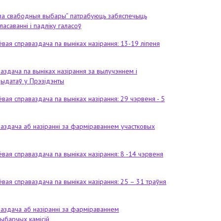
за свабодныя выбары” патрабуюць забяспечыць
ласаванні і падліку галасоў
вая справаздача па выніках назірання: 13-19 ліпеня
аздача па выніках назірання за вылучэннем і
дыдатаў у Прэзідэнты
вая справаздача па выніках назірання: 29 чэрвеня - 5
ваздача аб назіранні за фарміраваннем участковых
вая справаздача па выніках назірання: 8 -14 чэрвеня
вая справаздача па выніках назірання: 25 – 31 траўня
ваздача аб назіранні за фарміраваннем
ыбарчых камісій