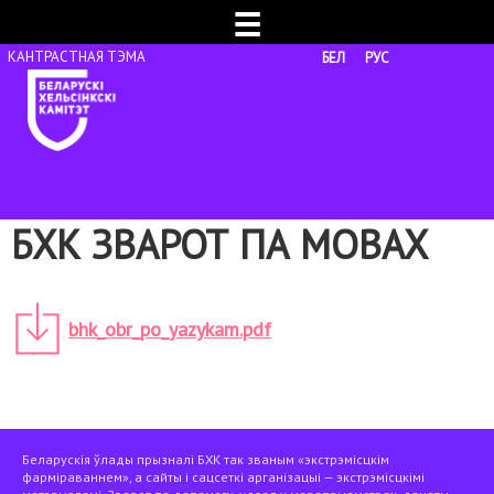
☰
БЕЛ
РУС
БХК ЗВАРОТ ПА МОВАХ
bhk_obr_po_yazykam.pdf
Беларускія ўлады прызналі БХК так званым «экстрэмісцкім
фарміраваннем», а сайты і сацсеткі арганізацыі — экстрэмісцкімі