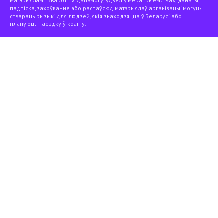
матэрыяламі. Зварот па дапамогу, удзел у мерапрыемствах, данаты,
падпіска, захоўванне або распаўсюд матэрыялаў арганізацыі могуць
ствараць рызыкі для людзей, якія знаходзяцца ў Беларусі або
плануюць паездку ў краіну.