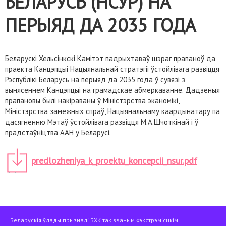
БЕЛАРУСЬ (НСУР) НА
ПЕРЫЯД ДА 2035 ГОДА
Беларускі Хельсінкскі Камітэт падрыхтаваў шэраг прапаноў да
праекта Канцэпцыі Нацыянальнай стратэгіі ўстойлівага развіцця
Рэспублікі Беларусь на перыяд да 2035 года ў сувязі з
вынясеннем Канцэпцыі на грамадскае абмеркаванне. Дадзеныя
прапановы былі накіраваны ў Міністэрства эканомікі,
Міністэрства замежных спраў, Нацыянальнаму каардынатару па
дасягненню Мэтаў ўстойлівага развіцця М.А.Шчоткінай і ў
прадстаўніцтва ААН у Беларусі.
predlozheniya_k_proektu_koncepcii_nsur.pdf
Беларускія ўлады прызналі БХК так званым «экстрэмісцкім