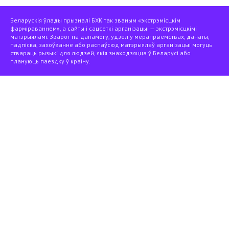
Беларускія ўлады прызналі БХК так званым «экстрэмісцкім
фарміраваннем», а сайты і сацсеткі арганізацыі — экстрэмісцкімі
матэрыяламі. Зварот па дапамогу, удзел у мерапрыемствах, данаты,
падпіска, захоўванне або распаўсюд матэрыялаў арганізацыі могуць
ствараць рызыкі для людзей, якія знаходзяцца ў Беларусі або
плануюць паездку ў краіну.