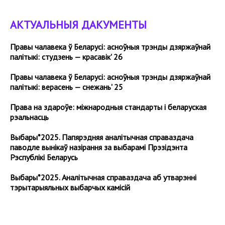
АКТУАЛЬНЫЯ ДАКУМЕНТЫ
Правы чалавека ў Беларусі: асноўныя трэнды дзяржаўнай
палітыкі: студзень — красавік' 26
Правы чалавека ў Беларусі: асноўныя трэнды дзяржаўнай
палітыкі: верасень — снежань' 25
Права на здароўе: міжнародныя стандарты і беларуская
рэальнасць
Выбары*2025. Папярэдняя аналітычная справаздача
паводле вынікаў назірання за выбарамі Прэзідэнта
Рэспублікі Беларусь
Выбары*2025. Аналітычная cправаздача аб утварэнні
тэрытарыяльных выбарчых камісій