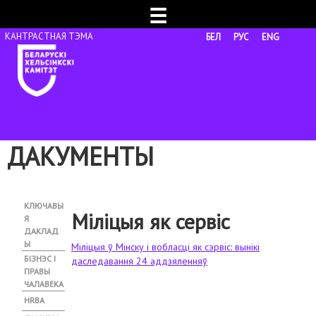
☰
БЕЛ
РУС
ENG
ДАКУМЕНТЫ
КЛЮЧАВЫ
Міліцыя як сервіс
Я
ДАКЛАД
Ы
Міліцыя ў Мінску і вобласці як сэрвіс: вынікі
БІЗНЭС І
даследавання 24 аддзяленняў
ПРАВЫ
ЧАЛАВЕКА
HRBA