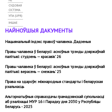
НЕ
СУДОВАЯ
СІСТЭМА
УПА (UPR)
ІНШАЕ
НАЙНОЎШЫЯ ДАКУМЕНТЫ
Нацыянальный індэкс правоў чалавека. Дадзеныя
Правы чалавека ў Беларусі: асноўныя трэнды дзяржаўнай
палітыкі: студзень — красавік' 26
Правы чалавека ў Беларусі: асноўныя трэнды дзяржаўнай
палітыкі: верасень — снежань' 25
Права на здароўе: міжнародныя стандарты і беларуская
рэальнасць
Альтэрнатыўныя справаздачы грамадзянскай супольнасці
аб рэалізацыі МУР 16 і Парадку дня 2030 у Рэспубліцы
Беларусь - 2025