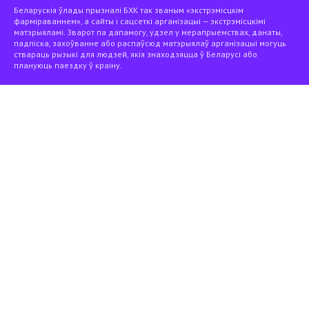
Беларускія ўлады прызналі БХК так званым «экстрэмісцкім
фарміраваннем», а сайты і сацсеткі арганізацыі — экстрэмісцкімі
матэрыяламі. Зварот па дапамогу, удзел у мерапрыемствах, данаты,
падпіска, захоўванне або распаўсюд матэрыялаў арганізацыі могуць
ствараць рызыкі для людзей, якія знаходзяцца ў Беларусі або
плануюць паездку ў краіну.