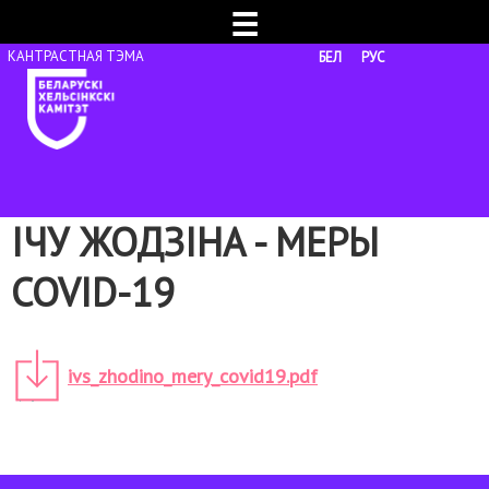
☰
БЕЛ
РУС
ІЧУ ЖОДЗІНА - МЕРЫ
COVID-19
ivs_zhodino_mery_covid19.pdf