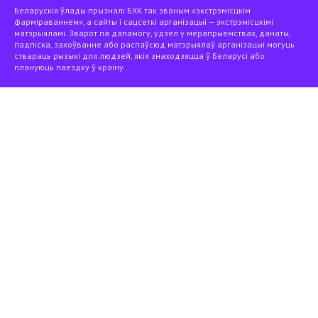
Беларускія ўлады прызналі БХК так званым «экстрэмісцкім
фарміраваннем», а сайты і сацсеткі арганізацыі — экстрэмісцкімі
матэрыяламі. Зварот па дапамогу, удзел у мерапрыемствах, данаты,
падпіска, захоўванне або распаўсюд матэрыялаў арганізацыі могуць
ствараць рызыкі для людзей, якія знаходзяцца ў Беларусі або
плануюць паездку ў краіну.