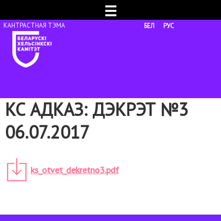
☰
БЕЛ
РУС
КС АДКАЗ: ДЭКРЭТ №3
06.07.2017
ks_otvet_dekretno3.pdf