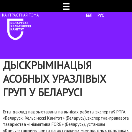
☰
БЕЛ
РУС
ДЫСКРЫМІНАЦЫЯ
АСОБНЫХ УРАЗЛІВЫХ
ГРУП У БЕЛАРУСІ
Гэты даклад падрыхтаваны па выніках работы экспертаў РПГА
«Беларускі Хельсінкскі Камітэт» (Беларусь), экспертна-прававога
таварыства «Ініцыятыва FORB» (Беларусь), установы
«Кансультацыйны цэнтр па актуальных міжнародных практыках