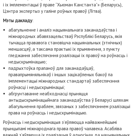
і іх імплементацыі ў праве “Хьюман Канстанта”» (Беларусь),
Цэнтра экспертыз у галіне роўных правоў (Літва).
Мэты дакладу
:
абагульненне і аналіз нацыянальнага заканадаўства і
міжнародных абавязацельстваў Рэспублікі Беларусь, якія
тычацца прававога становішча нацыянальных (этнічных)
меншасцяў, а таксама практыкі іх прымянення, з пункту
гледжання забеспячэння рэалізацыі іх правоў на роўнасць і
недыскрымінацыю;
падрыхтоўка прапаноў для заканадаўцаў,
правапрымяняльнікаў і іншых зацікаўленых бакоў па
імплементацыі міжнародных стандартаў забеспячэння
роўнасці і недыскрымінацыі;
абгрунтаванне неабходнасці прыняцця
антыдыскрымінацыйнага заканадаўства ў Беларусі шляхам
абагульнення праблем, звязаных з забеспячэннем рэалізацыі
права на роўнасць і недыскрымінацыю.
Роўнасць і недыскрымінацыя з’яўляюцца найважнейшымі
прынцыпамі міжнароднага права правоў чалавека. Асабліва
важнай з’яўляецца іх рэалізацыя ў адносінах да нацыянальных