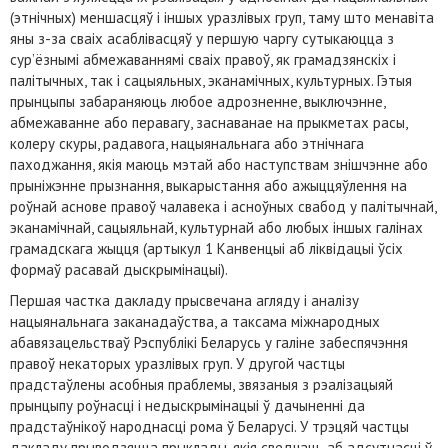
(этнічных) меншасцяў і іншых уразлівых груп, таму што менавіта
яны з-за сваіх асаблівасцяў у першую чаргу сутыкаюцца з
сур’ёзнымі абмежаваннямі сваіх правоў, як грамадзянскіх і
палітычных, так і сацыяльных, эканамічных, культурных. Гэтыя
прынцыпы забараняюць любое адрозненне, выключэнне,
абмежаванне або перавагу, заснаванае на прыкметах расы,
колеру скуры, радавога, нацыянальнага або этнічнага
паходжання, якія маюць мэтай або наступствам знішчэнне або
прыніжэнне прызнання, выкарыстання або ажыццяўлення на
роўнай аснове правоў чалавека і асноўных свабод у палітычнай,
эканамічнай, сацыяльнай, культурнай або любых іншых галінах
грамадскага жыцця (артыкул 1 Канвенцыі аб ліквідацыі ўсіх
формаў расавай дыскрымінацыі).
Першая частка дакладу прысвечана агляду і аналізу
нацыянальнага заканадаўства, а таксама міжнародных
абавязацельстваў Рэспублікі Беларусь у галіне забеспячэння
правоў некаторых уразлівых груп. У другой частцы
прадстаўлены асобныя праблемы, звязаныя з рэалізацыяй
прынцыпу роўнасці і недыскрымінацыі ў дачыненні да
прадстаўнікоў народнасці рома ў Беларусі. У трэцяй частцы
дакладу прыводзяцца прыклады, якія сведчаць аб адсутнасці ў