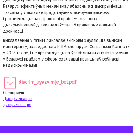
Беларусі эфектыўных механізмаў абароны ад дыскрымінацыі.
Таксама ў дакладзе прадстаўлены асноўныя высновы
і рэкамендацыі па вырашэнні праблем, звязаных з
дыскрымінацыяй, у заканадаўстве і ў правапрымяняльнай
дзейнасці.
Выкладзеныя ў гэтым дакладзе высновы з’яўляюцца вынікам
маніторынгу, праведзенага РПГА «Беларускі Хельсінкскі Камітэт»
у 2018 годзе, і не прэтэндуюць на ўсёабдымны аналіз існуючых
у Беларусі праблем у сферы рэалізацыі прынцыпаў роўнасці і
недыскрымінацыі.
discrim_uyazvimje_bel.pdf
Спецпраект:
Дыскрымінацыя
дискриминация