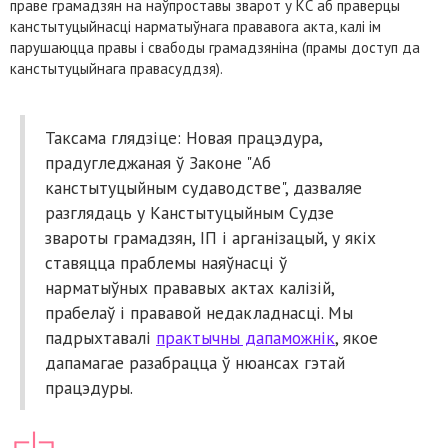
праве грамадзян на наўпроставы зварот у КС аб праверцы
канстытуцыйнасці нарматыўнага прававога акта, калі ім
парушаюцца правы і свабоды грамадзяніна (прамы доступ да
канстытуцыйнага правасуддзя).
Таксама глядзіце: Новая працэдура,
прадугледжаная ў Законе "Аб
канстытуцыйным судаводстве", дазваляе
разглядаць у Канстытуцыйным Судзе
звароты грамадзян, ІП і арганізацый, у якіх
ставяцца праблемы наяўнасці ў
нарматыўных прававых актах калізій,
прабелаў і прававой недакладнасці. Мы
падрыхтавалі
практычны дапаможнік
, якое
дапамагае разабрацца ў нюансах гэтай
працэдуры.