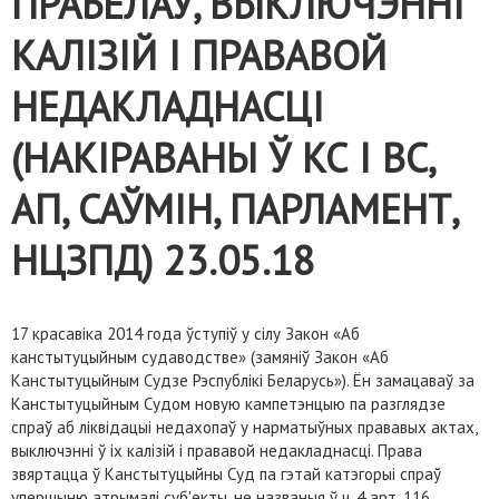
ПРАБЕЛАЎ, ВЫКЛЮЧЭННІ
КАЛІЗІЙ І ПРАВАВОЙ
НЕДАКЛАДНАСЦІ
(НАКІРАВАНЫ Ў КС І ВС,
АП, САЎМІН, ПАРЛАМЕНТ,
НЦЗПД) 23.05.18
17 красавіка 2014 года ўступіў у сілу Закон «Аб
канстытуцыйным судаводстве» (замяніў Закон «Аб
Канстытуцыйным Судзе Рэспублiкi Беларусь»). Ён замацаваў за
Канстытуцыйным Судом новую кампетэнцыю па разглядзе
спраў аб ліквідацыі недахопаў у нарматыўных прававых актах,
выключэнні ў іх калізій і прававой недакладнасці. Права
звяртацца ў Канстытуцыйны Суд па гэтай катэгорыі спраў
упершыню атрымалі суб'екты, не названыя ў ч. 4 арт. 116