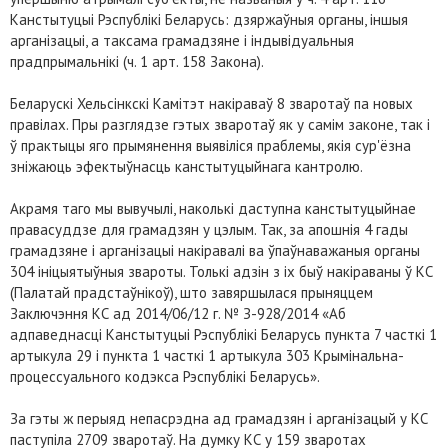
Канстытуцыі Рэспублікі Беларусь: дзяржаўныя органы, iншыя
арганiзацыi, а таксама грамадзяне і індывідуальныя
прадпрымальнікі (ч. 1 арт. 158 Закона).
Беларускі Хельсінкскі Камітэт накіраваў 8 зваротаў па новых
правілах. Пры разглядзе гэтых зваротаў як у самім законе, так і
ў практыцы яго прымянення выявіліся праблемы, якія сур'ёзна
зніжаюць эфектыўнасць канстытуцыйнага кантролю.
Акрамя таго мы вывучылі, наколькі даступна канстытуцыйнае
правасуддзе для грамадзян у цэлым. Так, за апошнія 4 гады
грамадзяне і арганізацыі накіравалі ва ўпаўнаважаныя органы
304 ініцыятыўныя звароты. Толькі адзін з іх быў накіраваны ў КС
(Палатай прадстаўнікоў), што завяршылася прыняццем
Заключэння КС ад 2014/06/12 г. № З-928/2014 «Аб
адпаведнасці Канстытуцыі Рэспублікі Беларусь пункта 7 часткі 1
артыкула 29 і пункта 1 часткі 1 артыкула 303 Крымінальна-
процессуального кодэкса Рэспублікі Беларусь».
За гэты ж перыяд непасрэдна ад грамадзян і арганізацый у КС
паступіла 2709 зваротаў. На думку КС у 159 зваротах