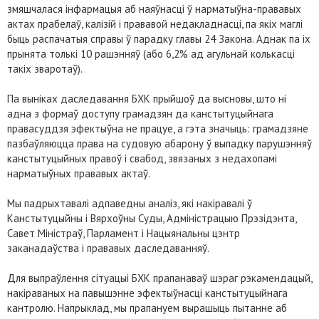
змяшчалася інфармацыя аб наяўнасці ў нарматыўна-прававых
актах прабелаў, калізій і прававой недакладнасці, па якіх маглі
быць распачатыя справы ў парадку главы 24 Закона. Аднак па іх
прынята толькі 10 рашэнняў (або 6,2% ад агульнай колькасці
такіх зваротаў).
Па выніках даследавання БХК прыйшоў да высновы, што ні
адна з формаў доступу грамадзян да канстытуцыйнага
правасуддзя эфектыўна не працуе, а гэта значыць: грамадзяне
пазбаўляюцца права на судовую абарону ў выпадку парушэнняў
канстытуцыйных правоў і свабод, звязаных з недахопамі
нарматыўных прававых актаў.
Мы падрыхтавалі адпаведны аналіз, які накіравалі ў
Канстытуцыйны і Вярхоўны Суды, Адміністрацыю Прэзідэнта,
Савет Міністраў, Парламент і Нацыянальны цэнтр
заканадаўства і прававых даследаванняў.
Для выпраўлення сітуацыі БХК прапанаваў шэраг рэкамендацый,
накіраваных на павышэнне эфектыўнасці канстытуцыйнага
кантролю. Напрыклад, мы прапануем вырашыць пытанне аб