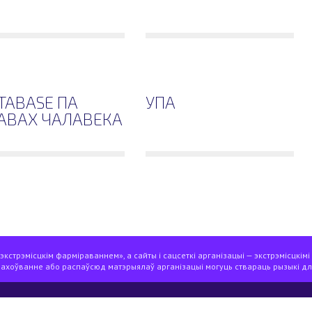
TABASE ПА
УПА
АВАХ ЧАЛАВЕКА
кстрэмісцкім фарміраваннем», а сайты і сацсеткі арганізацыі — экстрэмісцкімі
захоўванне або распаўсюд матэрыялаў арганізацыі могуць ствараць рызыкі дл