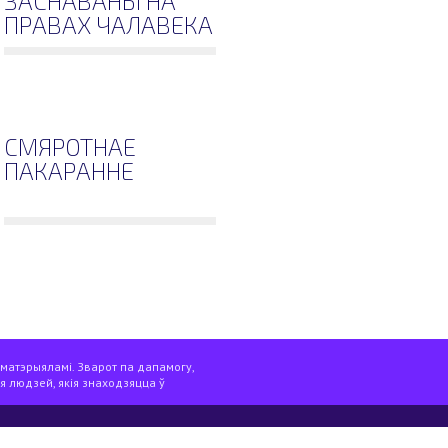
ЗАСНАВАНЫ НА
ПРАВАХ ЧАЛАВЕКА
СМЯРОТНАЕ
ПАКАРАННЕ
 матэрыяламі. Зварот па дапамогу,
я людзей, якія знаходзяцца ў