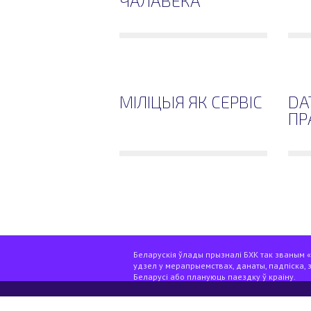
ЧАЛАВЕКА
МІЛІЦЫЯ ЯК СЕРВІС
DA
ПР
Беларускія ўлады прызналі БХК так званым «э
удзел у мерапрыемствах, данаты, падпіска, 
Беларусі або плануюць паездку ў краіну.