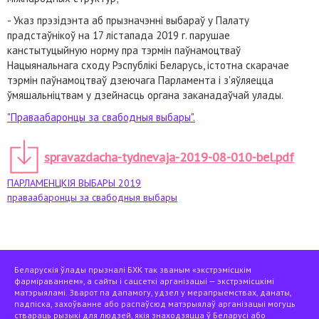
- Указ прэзідэнта аб прызначэнні выбараў у Палату
прадстаўнікоў на 17 лістапада 2019 г. парушае
канстытуцыйную норму пра тэрмін паўнамоцтваў
Нацыянальнага сходу Рэспублікі Беларусь, істотна скарачае
тэрмін паўнамоцтваў дзеючага Парламента і з'яўляецца
ўмяшальніцтвам у дзейнасць органа заканадаўчай улады.
"Праваабаронцы за свабодныя выбары".
spravazdacha-tydnevaja-2019-08-010-bel.pdf
ПАРЛАМЕНЦКІЯ ВЫБАРЫ 2019
праваабаронцы за свабодныя выбары
Беларускія ўлады прызналі БХК так званым «экстрэмісцкім
фарміраваннем», а сайты і сацсеткі арганізацыі — экстрэмісцкімі
матэрыяламі. Зварот па дапамогу, удзел у мерапрыемствах, данаты,
падпіска, захоўванне або распаўсюд матэрыялаў арганізацыі могуць
ствараць рызыкі для людзей, якія знаходзяцца ў Беларусі або