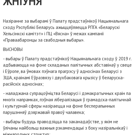
ЖНІЎНЯ
Назіранне за выбарамі ў Палату прадстаўнікоў Нацыянальнага
сходу Рэспублікі Беларусь ажыццяўляецца РПГА «Беларускі
Хельсінкскі камітэт» і ПЦ «Вясна» ў межах кампаніі
«Праваабаронцы за свабодныя выбары».
ВЫСНОВЫ
- выбары ў Палату прадстаўнікоў Нацыянальнага сходу ў 2019 г.
адбываюцца на фоне складаных палітычных абставінаў у свеце
і Еўропе, ва ўмовах пэўнага прагрэсу ў адносінах Беларусі з
ЗША, краінамі Еўразвязу і двухбаковага крызісу ў беларуска-
расійскіх адносінах;
- наладжана супрацоўніцтва Беларусі і дэмакратычных краін па
многіх напрамках, пэўная лібералізацыя ў грамадска-палітычнай
і культурнай сферы назіраецца на фоне бесперапынных
парушэнняў дзяржавай правоў чалавека;
- выбары будуць праводзіцца па заканадаўстве, у якім не
ўлічаны найбольш важныя рэкамендацыі з боку назіральнікаў і
міжнародных структур;