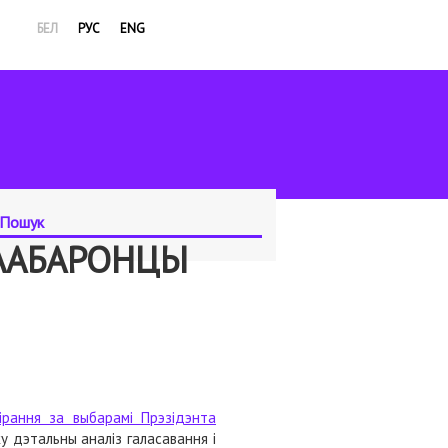
БЕЛ
РУС
ENG
ВААБАРОНЦЫ
ірання за выбарамі Прэзідэнта
ку дэтальны аналіз галасавання і