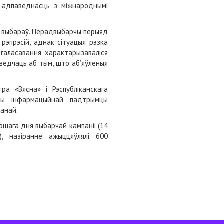
ў адпаведнасць з міжнароднымі
х выбараў. Перадвыбарчы перыяд
рэпрэсій, аднак сітуацыя рэзка
 галасавання характарызаваліся
сведчаць аб тым, што аб’яўленыя
а «Вясна» і Рэспубліканскага
 пры інфармацыйнай падтрымцы
ванай.
ершага дня выбарчай кампаніі (14
), назіранне ажыццяўлялі 600