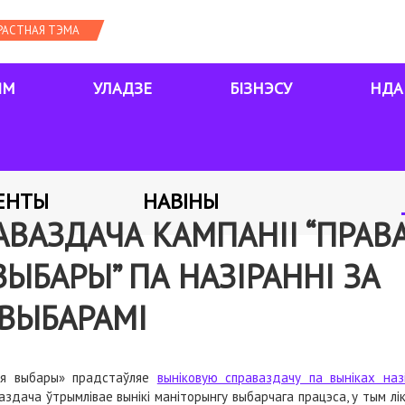
ЯМ
УЛАДЗЕ
БІЗНЭСУ
НДА
ЕНТЫ
НАВІНЫ
АВАЗДАЧА КАМПАНІІ “ПРА
ЫБАРЫ” ПА НАЗІРАННІ ЗА
 ВЫБАРАМІ
ыя выбары» прадстаўляе
выніковую справаздачу па выніках наз
ваздача ўтрымлівае вынікі маніторынгу выбарчага працэса, у тым лі