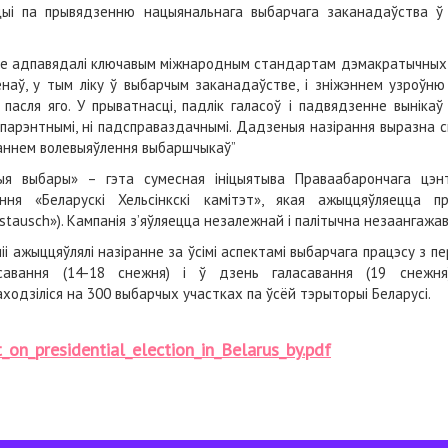
ацыі па прывядзенню нацыянальнага выбарчага заканадаўства 
ы не адпавядалі ключавым міжнародным стандартам дэмакратычны
аў, у тым ліку ў выбарчым заканадаўстве, і зніжэннем узроўню 
пасля яго. У прыватнасці, падлік галасоў і падвядзенне вынікаў
нспарэнтнымі, ні падсправаздачнымі. Дадзеныя назірання выразна 
ваннем волевыяўлення выбаршчыкаў”
я выбары» – гэта сумесная ініцыятыва Праваабарончага цэнтр
ання «Беларускі Хельсінкскі камітэт», якая ажыццяўляецца
stausch»). Кампанія з’яўляецца незалежнай і палітычна незаангажа
іі ажыццяўлялі назіранне за ўсімі аспектамі выбарчага працэсу з п
асавання (14-18 снежня) і ў дзень галасавання (19 снежня
аходзіліся на 300 выбарчых участках па ўсёй тэрыторыі Беларусі.
on_presidential_election_in_Belarus_by.pdf