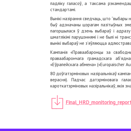
падліку галасоў, а таксама рэкаменд
стандартамі.
Вынікі назірання сведчаць, што “выбар
быў адзначаны шэрагам пазітыўных змен
пагоршылася ў дзень выбараў і адразу 
шматлікімі парушэннямі і не былі ні тра
вынікі выбараў не з’яўляюцца адлюстра
Кампанія «Праваабаронцы за свабодны
праваабарончага грамадскага аб’ядн
«Еўрапейскага абмена» («Europaischer Au
80 доўгатэрміновых назіральнікаў кампан
верасня). Падчас датэрміновага гал
кароткатэрміновых назіральнікаў, якія зн
Final_HRD_monitoring_report_