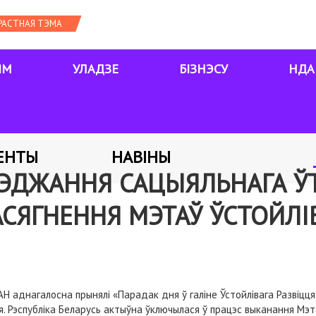
ЯМ
УЛАДЗЕ
БІЗНЭСУ
НДА
ЕНТЫ
НАВІНЫ
РЭДЖАННЯ САЦЫЯЛЬНАГА 
АСЯГНЕННЯ МЭТАЎ ЎСТОЙЛІ
Н аднагалосна прынялі «Парадак дня ў галіне Ўстойлівага Развіцця
ця. Рэспубліка Беларусь актыўна ўключылася ў працэс выканання Мэ