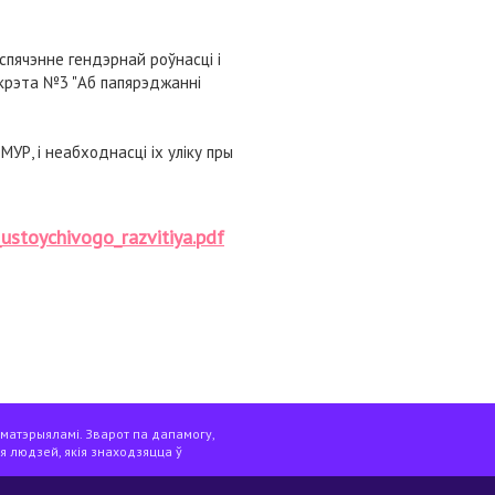
спячэнне гендэрнай роўнасці і
экрэта №3 "Аб папярэджанні
УР, і неабходнасці іх уліку пры
ustoychivogo_razvitiya.pdf
 матэрыяламі. Зварот па дапамогу,
я людзей, якія знаходзяцца ў