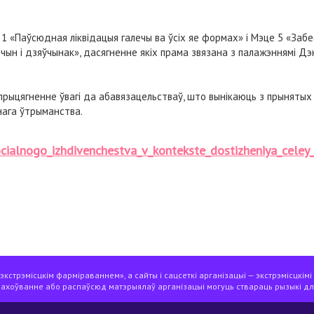
1 «Паўсюдная ліквідацыя галечы ва ўсіх яе формах» і Мэце 5 «Забе
нчын і дзяўчынак», дасягненне якіх прама звязана з палажэннямi Д
ыцягненне ўвагі да абавязацельстваў, што вынікаюць з прынятых М
ага ўтрыманства.
cialnogo_izhdivenchestva_v_kontekste_dostizheniya_celey_
кстрэмісцкім фарміраваннем», а сайты і сацсеткі арганізацыі — экстрэмісцкімі
захоўванне або распаўсюд матэрыялаў арганізацыі могуць ствараць рызыкі дл