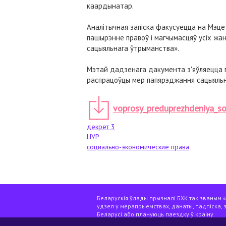
каардынатар.
Аналітычная запіска факусуецца на Мэце 
пашырэнне правоў і магчымасцяў усіх жа
сацыяльнага ўтрыманства».
Мэтай дадзенага дакумента з'яўляецца пр
распрацоўцы мер папярэджання сацыяльн
voprosy_preduprezhdeniya_so
декрет 3
ЦУР
социально-экономические права
Беларускія ўлады прызналі БХК так званым «э
удзел у мерапрыемствах, данаты, падпіска, 
Беларусі або плануюць паездку ў краіну.