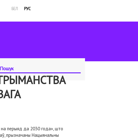
БЕЛ
РУС
ЎТРЫМАНСТВА
ВАГА
 на перыяд да 2030 года», што
таў, прызначаны Нацыянальны