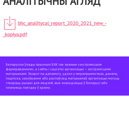
АНАЛІТЫЧНЫ АГЛЯД
bhc_analitycal_report_2020_2021_new_-
_kopiya.pdf
Беларускія ўлады прызналі БХК так званым «экстрэмісцкім
фарміраваннем», а сайты і сацсеткі арганізацыі — экстрэмісцкімі
матэрыяламі. Зварот па дапамогу, удзел у мерапрыемствах, данаты,
падпіска, захоўванне або распаўсюд матэрыялаў арганізацыі могуць
ствараць рызыкі для людзей, якія знаходзяцца ў Беларусі або
плануюць паездку ў краіну.