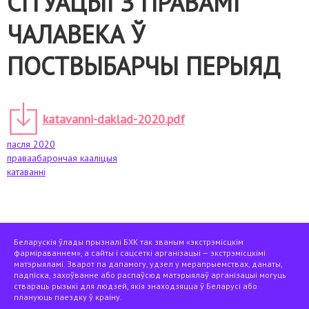
СІТУАЦЫІ З ПРАВАМІ
ЧАЛАВЕКА Ў
ПОСТВЫБАРЧЫ ПЕРЫЯД
katavanni-daklad-2020.pdf
пасля 2020
праваабарончая кааліцыя
катаванні
Беларускія ўлады прызналі БХК так званым «экстрэмісцкім
фарміраваннем», а сайты і сацсеткі арганізацыі — экстрэмісцкімі
матэрыяламі. Зварот па дапамогу, удзел у мерапрыемствах, данаты,
падпіска, захоўванне або распаўсюд матэрыялаў арганізацыі могуць
ствараць рызыкі для людзей, якія знаходзяцца ў Беларусі або
плануюць паездку ў краіну.