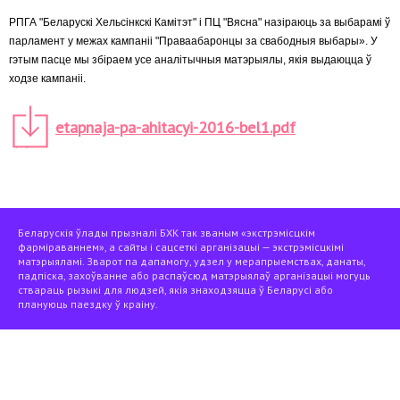
РПГА "Беларускі Хельсінкскі Камітэт" і ПЦ "Вясна" назіраюць за выбарамі ў
парламент у межах кампаніі "Праваабаронцы за свабодныя выбары». У
гэтым пасце мы збіраем усе аналітычныя матэрыялы, якія выдаюцца ў
ходзе кампаніі.
etapnaja-pa-ahitacyi-2016-bel1.pdf
Беларускія ўлады прызналі БХК так званым «экстрэмісцкім
фарміраваннем», а сайты і сацсеткі арганізацыі — экстрэмісцкімі
матэрыяламі. Зварот па дапамогу, удзел у мерапрыемствах, данаты,
падпіска, захоўванне або распаўсюд матэрыялаў арганізацыі могуць
ствараць рызыкі для людзей, якія знаходзяцца ў Беларусі або
плануюць паездку ў краіну.