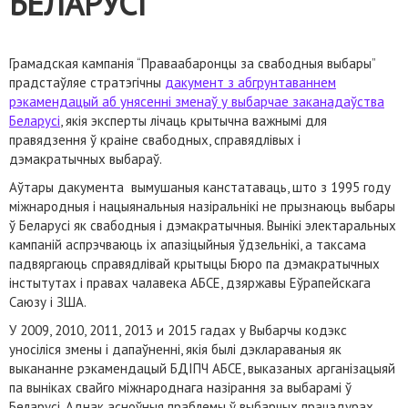
БЕЛАРУСІ
Грамадская кампанія “Праваабаронцы за свабодныя выбары”
прадстаўляе стратэгічны
дакумент з абгрунтаваннем
рэкамендацый аб унясенні зменаў у выбарчае заканадаўства
Беларусі
, якія эксперты лічаць крытычна важнымі для
правядзення ў краіне свабодных, справядлівых і
дэмакратычных выбараў.
Аўтары дакумента вымушаныя канстатаваць, што з 1995 году
міжнародныя і нацыянальныя назіральнікі не прызнаюць выбары
ў Беларусі як свабодныя і дэмакратычныя. Вынікі электаральных
кампаній аспрэчваюць іх апазіцыйныя ўдзельнікі, а таксама
падвяргаюць справядлівай крытыцы Бюро па дэмакратычных
інстытутах і правах чалавека АБСЕ, дзяржавы Еўрапейскага
Саюзу і ЗША.
У 2009, 2010, 2011, 2013 и 2015 гадах у Выбарчы кодэкс
уносіліся змены і дапаўненні, якія былі дэклараваныя як
выкананне рэкамендацый БДІПЧ АБСЕ, выказаных арганізацыяй
па выніках свайго міжнароднага назірання за выбарамі ў
Беларусі. Аднак асноўныя праблемы ў выбарчых працэдурах