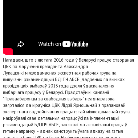
Нагадаем, што з лютага 2016 года ў Беларусі працуе створаная
ЦВК па даручэнні прэзідэнта Аляксандра
Лукашэнкі міжведамасная экспертная рабочая група па
вывучэнні рэкамендацый БДІПЧ АБСЕ, дадзеных па выніках
прэзідэнцкіх выбараў 2015 года дзеля ўдасканалення
выбарчага працэсу ў Беларусі. Прадстаўнікі кампаніі
“Праваабаронцы за свабодныя выбары” неаднаразова
звярталіся да кіраўніка ЦВК Лідзіі Ярмошынай з прапановай
экспертнага садзейнічання працы гэтай міжведамаснай групы,
накіроўвалі свае дэтальныя напрацоўкі па імплементацыі
рэкамендацый БДІПЧ АБСЕ, заклікалі да актывізацыі працы ў
гэтым напрамку – аднак канструктыўнага адказу на гэтыя
захады з боку ЦВК не было. На бягучы момант, як вядома,