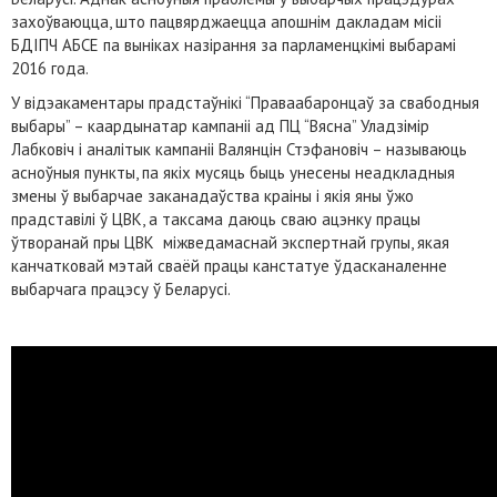
захоўваюцца, што пацвярджаецца апошнім дакладам місіі
БДІПЧ АБСЕ па выніках назірання за парламенцкімі выбарамі
2016 года.
У відэакаментары прадстаўнікі “Праваабаронцаў за свабодныя
выбары” – каардынатар кампаніі ад ПЦ “Вясна” Уладзімір
Лабковіч і аналітык кампаніі Валянцін Стэфановіч – называюць
асноўныя пункты, па якіх мусяць быць унесены неадкладныя
змены ў выбарчае заканадаўства краіны і якія яны ўжо
прадставілі ў ЦВК, а таксама даюць сваю ацэнку працы
ўтворанай пры ЦВК міжведамаснай экспертнай групы, якая
канчатковай мэтай сваёй працы канстатуе ўдасканаленне
выбарчага працэсу ў Беларусі.