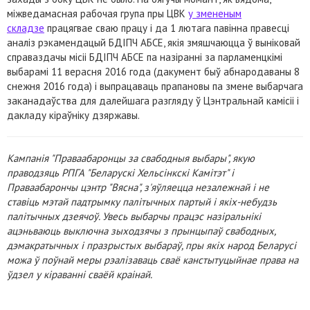
міжведамасная рабочая група пры ЦВК
у змененым
складзе
працягвае сваю працу і да 1 лютага павінна правесці
аналіз рэкамендацый БДІПЧ АБСЕ, якія змяшчаюцца ў выніковай
справаздачы місіі БДІПЧ АБСЕ па назіранні за парламенцкімі
выбарамі 11 верасня 2016 года (дакумент быў абнародаваны 8
снежня 2016 года) і выпрацаваць прапановы па змене выбарчага
заканадаўства для далейшага разгляду ў Цэнтральнай камісіі і
дакладу кіраўніку дзяржавы.
Кампанія "Праваабаронцы за свабодныя выбары", якую
праводзяць РПГА "Беларускі Хельсінкскі Камітэт" і
Праваабарончы цэнтр "Вясна", з'яўляецца незалежнай і не
ставіць мэтай падтрымку палітычных партый і якіх-небудзь
палітычных дзеячоў. Увесь выбарчы працэс назіральнікі
ацэньваюць выключна зыходзячы з прынцыпаў свабодных,
дэмакратычных і празрыстых выбараў, пры якіх народ Беларусі
можа ў поўнай меры рэалізаваць сваё канстытуцыйнае права на
ўдзел у кіраванні сваёй краінай.