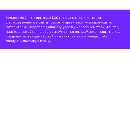
Беларускія ўлады прызналі БХК так званым «экстрэмісцкім
фарміраваннем», а сайты і сацсеткі арганізацыі — экстрэмісцкімі
матэрыяламі. Зварот па дапамогу, удзел у мерапрыемствах, данаты,
падпіска, захоўванне або распаўсюд матэрыялаў арганізацыі могуць
ствараць рызыкі для людзей, якія знаходзяцца ў Беларусі або
плануюць паездку ў краіну.