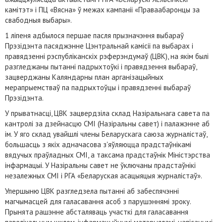
камітэт» і ПЦ «Вясна» ў межах кампаніі «Праваабаронцы за
свабодныя выбары».
1 ліпеня адбылося першае пасля прызначэння выбараў
Прэзідэнта пасяджэнне Цэнтральнай камісіі па выбарах і
правядзенні рэспубліканскіх рэферэндумаў (ЦВК), на якім былі
разгледжаны пытанні падрыхтоўкі і правядзення выбараў,
зацверджаны Каляндарны план арганізацыйных
мерапрыемстваў па падрыхтоўцы і правядзенні выбараў
Прэзідэнта.
У прыватнасці, ЦВК зацвердзіла склад Назіральнага савета па
кантролі за дзейнасцю СМІ (Назіральны савет) і палажэнне аб
ім. У яго склад увайшлі члены Беларускага саюза журналістаў,
большасць з якіх адначасова з'яўляюцца прадстаўнікамі
вядучых праўладных СМІ, а таксама прадстаўнік Міністэрства
інфармацыі. У Назіральны савет не ўключаны прадстаўнікі
незалежных СМІ і РГА «Беларуская асацыяцыя журналістаў».
Упершыню ЦВК разгледзела пытанні аб забеспячэнні
магчымасцей для галасавання асоб з парушэннямі зроку.
Прынята рашэнне абсталяваць участкі для галасавання