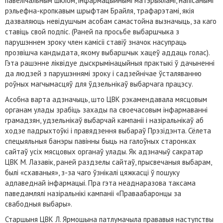
павелічальным шклом, інфармацыйнымі матэрыяламі, напісанымі
рэльефна-кропкавым шрыфтам Брайля, трафарэтамі, якія
дазваляюць невідушчым асобам самастойна вызначыць, за каго
ставіць свой подпіс. (Раней па просьбе выбаршчыка з
парушэннем зроку член камісіі ставіў значок насупраць
прозвішча кандыдата, якому выбаршчык хацеў аддаць голас).
Гэта рашэнне ліквідуе дыскрымінацыйныя практыкі ў дачыненні
да людзей з парушэннямі зроку і садзейнічае ўсталяванню
роўных магчымасцяў для ўдзельнікаў выбарчага працэсу.
Асобна варта адзначыць, што ЦВК рэкамендавала мясцовым
органам улады зрабіць захады па своечасовым інфармаванні
грамадзян, удзельнікаў выбарчай кампаніі і назіральнікаў аб
ходзе падрыхтоўкі і правядзення выбараў Прэзідэнта. Сёлета
спецыяльныя банэры павінны быць на галоўных старонках
сайтаў усіх мясцовых органаў улады. Як адзначыў сакратар
ЦВК М. Лазавік, раней раздзелы сайтаў, прысвечаныя выбарам,
былі «схаваныя», з-за чаго ўзнікалі цяжкасці ў пошуку
адпаведнай інфармацыі. Пра гэта неаднаразова таксама
паведамлялі назіральнікі кампаніі «Праваабаронцы за
свабодныя выбары».
Старшыня ЦВК Л. Ярмошына патлумачыла прававыя наступствы