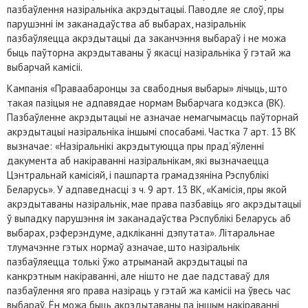
пазбаўлення назіральніка акрэдытацыі. Паводле яе слоў, пры
парушэнні ім заканадаўства аб выбарах, назіральнік
пазбаўляецца акрэдытацыі да заканчэння выбараў і не можа
быць паўторна акрэдытаваны ў якасці назіральніка ў гэтай жа
выбарчай камісіі.
Кампанія «Праваабаронцы за свабодныя выбары» лічыць, што
такая пазіцыя не адпавядае нормам Выбарчага кодэкса (ВК).
Пазбаўленне акрэдытацыі не азначае немагчымасць паўторнай
акрэдытацыі назіральніка іншымі спосабамі. Частка 7 арт. 13 ВК
вызначае: «Назіральнікі акрэдытуюцца пры прад’яўленні
дакумента аб накіраванні назіральнікам, які вызначаецца
Цэнтральнай камісіяй, і пашпарта грамадзяніна Рэспублікі
Беларусь». У адпаведнасці з ч. 9 арт. 13 ВК, «Камісія, пры якой
акрэдытаваны назіральнік, мае права пазбавіць яго акрэдытацыі
ў выпадку парушэння ім заканадаўства Рэспублікі Беларусь аб
выбарах, рэферэндуме, адклiканнi дэпутата». Літаральнае
тлумачэнне гэтых нормаў азначае, што назіральнік
пазбаўляецца толькі ўжо атрыманай акрэдытацыі па
канкрэтным накіраванні, але нішто не дае падставаў для
пазбаўлення яго права назіраць у гэтай жа камісіі на ўвесь час
выбараў. Ён можа быць акрэдытаваны па іншым накіраванні,