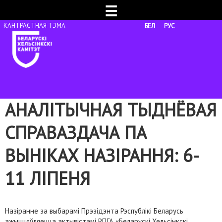
☰
БЕЛ
РУС
АНАЛІТЫЧНАЯ ТЫДНЁВАЯ
СПРАВАЗДАЧА ПА
ВЫНІКАХ НАЗІРАННЯ: 6-
11 ЛІПЕНЯ
Назіранне за выбарамі Прэзідэнта Рэспублікі Беларусь
ажыццяўляецца актывістамі РПГА «Беларускі Хельсінкскі