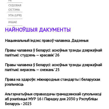
НЕ
СУДОВАЯ
СІСТЭМА
УПА (UPR)
ІНШАЕ
НАЙНОЎШЫЯ ДАКУМЕНТЫ
Нацыянальный індэкс правоў чалавека. Дадзеныя
Правы чалавека ў Беларусі: асноўныя трэнды дзяржаўнай
палітыкі: студзень — красавік' 26
Правы чалавека ў Беларусі: асноўныя трэнды дзяржаўнай
палітыкі: верасень — снежань' 25
Права на здароўе: міжнародныя стандарты і беларуская
рэальнасць
Альтэрнатыўныя справаздачы грамадзянскай супольнасці
аб рэалізацыі МУР 16 і Парадку дня 2030 у Рэспубліцы
Беларусь - 2025