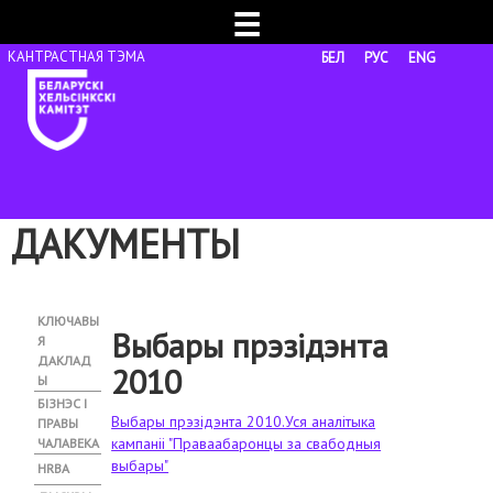
☰
БЕЛ
РУС
ENG
ДАКУМЕНТЫ
КЛЮЧАВЫ
Выбары прэзідэнта
Я
ДАКЛАД
2010
Ы
БІЗНЭС І
Выбары прэзідэнта 2010.Уся аналітыка
ПРАВЫ
кампаніі "Праваабаронцы за свабодныя
ЧАЛАВЕКА
выбары"
HRBA