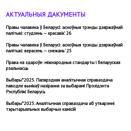
АКТУАЛЬНЫЯ ДАКУМЕНТЫ
Правы чалавека ў Беларусі: асноўныя трэнды дзяржаўнай
палітыкі: студзень — красавік' 26
Правы чалавека ў Беларусі: асноўныя трэнды дзяржаўнай
палітыкі: верасень — снежань' 25
Права на здароўе: міжнародныя стандарты і беларуская
рэальнасць
Выбары*2025. Папярэдняя аналітычная справаздача
паводле вынікаў назірання за выбарамі Прэзідэнта
Рэспублікі Беларусь
Выбары*2025. Аналітычная cправаздача аб утварэнні
тэрытарыяльных выбарчых камісій