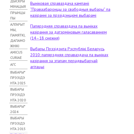
ДЫСКРЫ
Выніковая справаздача кампаніі
МІНАЦЫЯ
“Праваабаронцы за свабодныя выбары” па
ПРЫНЦЫ
назіранні за прэзідэнцкімі выбарамі
ПЫ
АЛГАРЫТ
Папярэдняя справаздача па выніках
МЫ,
назірання за датэрміновым галасаваннем
ПАМЯТКІ,
(14–18 снежня)
ДАПАМО
ЖНІКІ
Выбары Прэзідэнта Рэспублікі Беларусь
АMICUS
2010: папярэдняя справаздача па выніках
CURIAE
назірання за этапам перадвыбарчай
АГС
агітацыі
ВЫБАРЫ*
ПРЭЗІДЭ
НТА 2025
ВЫБАРЫ
ПРЭЗІДЭ
НТА 2020
ВЫБАРЫ*
2024
ВЫБАРЫ
ПРЭЗІДЭ
НТА 2015