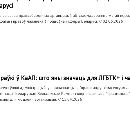
арусі
ная заява праваабарончых арганізацый аб узаемадзеянні з мэтай пераа
ратыі і правоў чалавека ў працоўнай сферы Беларусі. //
02.06.2026
раўкі ў КаАП: што яны значаць для ЛГБТК+ і 
арусі ўвялі адміністрацыйную адказнасць за “прапаганду гомасексуальны
етнасці”. Беларускае Хельсінкскае Камітэт і квір-ініцыятыва “Прызматы
пствы для людзей і арганізацый. //
15.04.2026