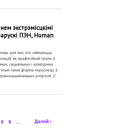
ннем экстрэмісцкімі
ларускі ПЭН, Human
мовы для тых, хто займаецца
ронцаў як прафесійнай групы ў
ных, сацыяльных і культурных
 гэтым такая форма пераследу ў
транснацыянальных рэпрэсій. //
Далей ›
8
9
…