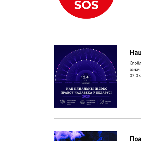
Нац
Спойл
азнач
02.07
Пра