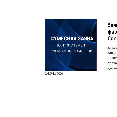
Зая
фар
Con
Улады
канкр
плане
права
дачын
14.04.2026
Старонкі