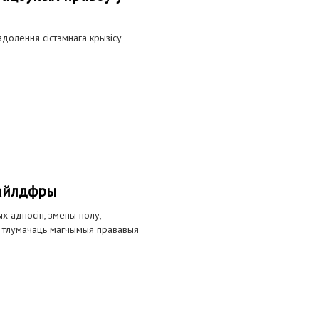
долення сістэмнага крызісу
чайлдфры
х адносін, змены полу,
ка” тлумачаць магчымыя прававыя