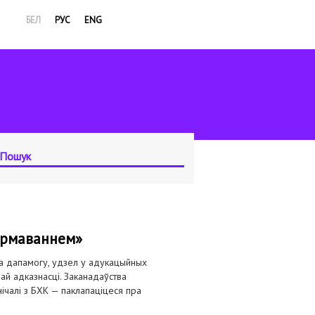
БЕЛ
РУС
ENG
фармаваннем»
па дапамогу, удзел у адукацыйных
й адказнасці. Заканадаўства
чалі з БХК — паклапаціцеся пра