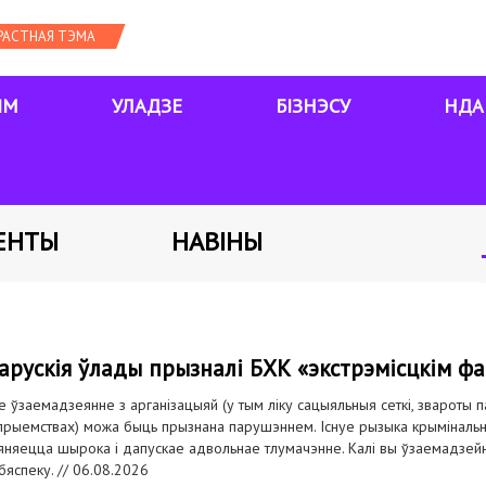
ЯМ
УЛАДЗЕ
БІЗНЭСУ
НДА
ЕНТЫ
НАВІНЫ
арускія ўлады прызналі БХК «экстрэмісцкім 
 ўзаемадзеянне з арганізацыяй (у тым ліку сацыяльныя сеткі, звароты 
рыемствах) можа быць прызнана парушэннем. Існуе рызыка крымінальна
няецца шырока і дапускае адвольнае тлумачэнне. Калі вы ўзаемадзейні
бяспеку. //
06.08.2026