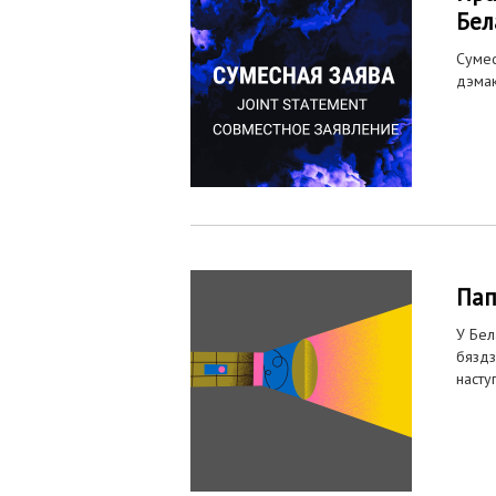
Бел
Сумес
дэмак
Пап
У Бел
бяздз
насту