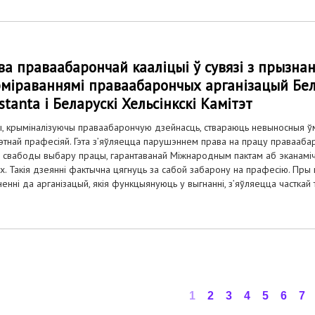
ва праваабарончай кааліцыі ў сувязі з прызна
міраваннямі праваабарончых арганізацый Бе
stanta і Беларускі Хельсінкскі Камітэт
, крыміналізуючы праваабарончую дзейнасць, ствараюць невыносныя ў
этнай прафесіяй. Гэта з’яўляецца парушэннем права на працу правааба
 свабоды выбару працы, гарантаванай Міжнародным пактам аб эканаміч
х. Такія дзеянні фактычна цягнуць за сабой забарону на прафесію. Пры
енні да арганізацый, якія функцыянуюць у выгнанні, з’яўляецца часткай 
1
2
3
4
5
6
7