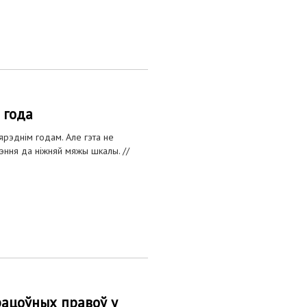
 года
ярэднім годам. Але гэта не
жэння да ніжняй мяжы шкалы. //
рацоўных правоў у