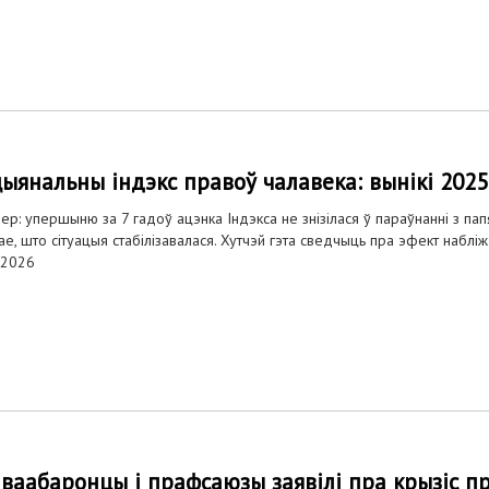
ыянальны індэкс правоў чалавека: вынікі 2025
ер: упершыню за 7 гадоў ацэнка Індэкса не знізілася ў параўнанні з пап
ае, што сітуацыя стабілізавалася. Хутчэй гэта сведчыць пра эфект наблі
.2026
ваабаронцы і прафсаюзы заявілі пра крызіс п