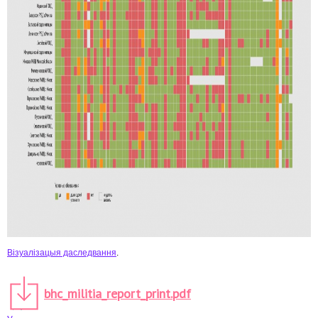
Візуалізацыя даследвання
.
bhc_militia_report_print.pdf