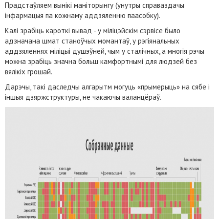
Прадстаўляем вынікі маніторынгу (унутры справаздачы
інфармацыя па кожнаму аддзяленню паасобку).
Калі зрабіць кароткі вывад - у міліцэйскім сэрвісе было
адзначана шмат станоўчых момантаў, у рэгіянальных
аддзяленнях міліцыі душэўней, чым у сталічных, а многія рэчы
можна зрабіць значна больш камфортнымі для людзей без
вялікіх грошай.
Дарэчы, такі даследчы алгарытм могуць «прымерыць» на сябе і
іншыя дзяржструктуры, не чакаючы валанцёраў.