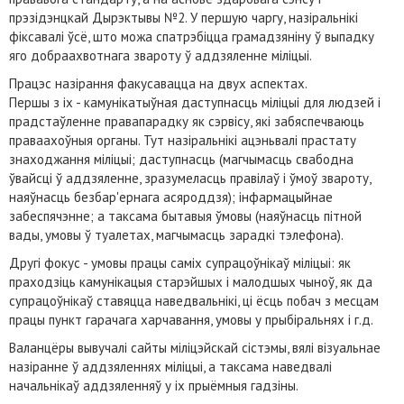
прэзідэнцкай Дырэктывы №2. У першую чаргу, назіральнікі
фіксавалі ўсё, што можа спатрэбіцца грамадзяніну ў выпадку
яго добраахвотнага звароту ў аддзяленне міліцыі.
Працэс назірання факусавацца на двух аспектах.
Першы з іх - камунікатыўная даступнасць міліцыі для людзей і
прадстаўленне правапарадку як сэрвісу, які забяспечваюць
праваахоўныя органы. Тут назіральнікі ацэньвалі прастату
знаходжання міліцыі; даступнасць (магчымасць свабодна
ўвайсці ў аддзяленне, зразумеласць правілаў і ўмоў звароту,
наяўнасць безбар'ернага асяроддзя); інфармацыйнае
забеспячэнне; а таксама бытавыя ўмовы (наяўнасць пітной
вады, умовы ў туалетах, магчымасць зарадкі тэлефона).
Другі фокус - умовы працы саміх супрацоўнікаў міліцыі: як
праходзіць камунікацыя старэйшых і малодшых чыноў, як да
супрацоўнікаў ставяцца наведвальнікі, ці ёсць побач з месцам
працы пункт гарачага харчавання, умовы у прыбіральнях і г.д.
Валанцёры вывучалі сайты міліцэйскай сістэмы, вялі візуальнае
назіранне ў аддзяленнях міліцыі, а таксама наведвалі
начальнікаў аддзяленняў у іх прыёмныя гадзіны.