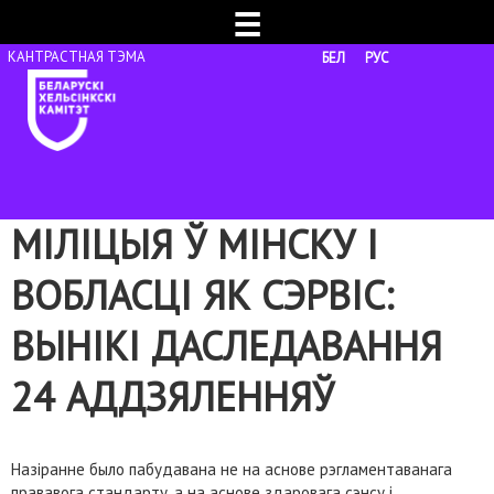
☰
БЕЛ
РУС
МІЛІЦЫЯ Ў МІНСКУ І
ВОБЛАСЦІ ЯК СЭРВІС:
ВЫНІКІ ДАСЛЕДАВАННЯ
24 АДДЗЯЛЕННЯЎ
Назіранне было пабудавана не на аснове рэгламентаванага
прававога стандарту, а на аснове здаровага сэнсу і