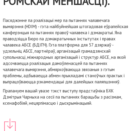
РОМСКАЙ МЕНШАСЦІ).
Пасяджэнне па рэалізацыі мер па пытаннях чалавечага
вымярэння (HDIM) - гэта найбуйнейшая штогадовая еўрапейская
канферэнцыя па пытаннях правоў чалавека і дэмакратыі. Яна
праводзіцца Бюро па дэмакратычных інстытутах і правах
чалавека АБСЕ (БДІПЧ). Гэта платформа для 57 дзяржаў -
удзельніц АБСЕ, партнёраў, арганізацый грамадзянскай
супольнасці, міжнародных арганізацый і структур АБСЕ, на якой
адсочваецца рэалізацыя дамоўленасцей па пытаннях
чалавечага вымярэння, абмяркоўваюцца звязаныя з гэтым
праблемы, адбываецца абмен прыкладамі станоўчых практык і
выпрацоўваюцца рэкамендацыі для далейшых паляпшэнняў.
Прапануем вашай увазе тэкст выступу прадстаўніка БХК
Дзмітрыя Чарныха на сесіі па пытаннях барацьбы з расізмам,
ксенафобіяй, нецярпімасцю і дыскрымінацыяй.