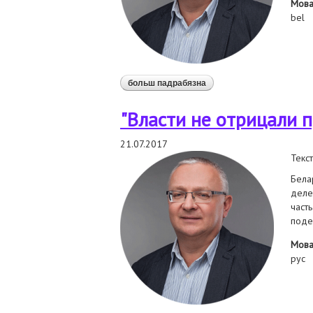
Мов
bel
больш падрабязна
аб "улады не адмаўлялі 
"Власти не отрицали п
21.07.2017
Текст
Бела
деле
част
поде
Мов
рус