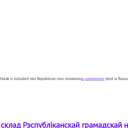
ulak is included into Republican civic monitoring
commission
(text in Russia
nto republican civic monitoring commission at the ministry of justice of belarus
 склад Рэспубліканскай грамадскай 