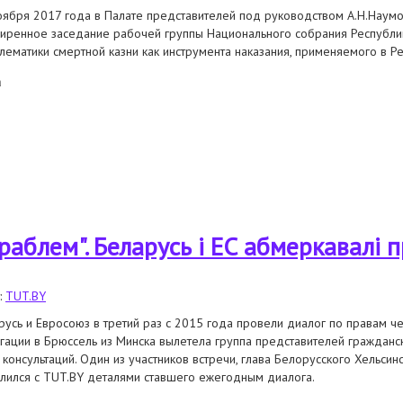
оября 2017 года в Палате представителей под руководством А.Н.Наум
иренное заседание рабочей группы Национального собрания Республи
лематики смертной казни как инструмента наказания, применяемого в Р
а
астие в очередном расширенном заседании парламентской рабочей группы
раблем". Беларусь і ЕС абмеркавалі 
:
TUT.BY
русь и Евросоюз в третий раз с 2015 года провели диалог по правам 
гации в Брюссель из Минска вылетела группа представителей гражданск
ь консультаций. Один из участников встречи, глава Белорусского Хельсин
лился с TUT.BY деталями ставшего ежегодным диалога.