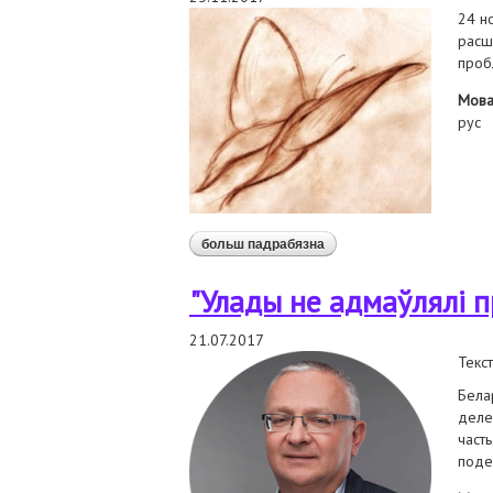
24 н
расш
проб
Мов
рус
больш падрабязна
аб олег гулак принял уч
смертной казни
"Улады не адмаўлялі п
21.07.2017
Текст
Бела
деле
част
поде