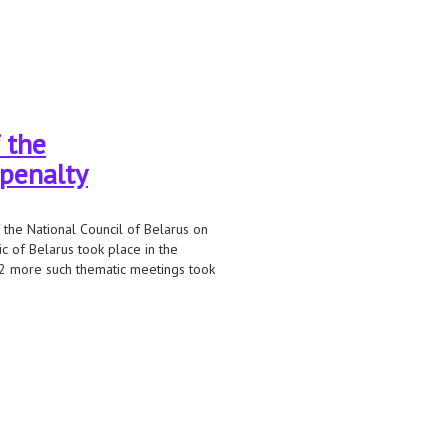
дения бизнеса в стране
 the
 penalty
he National Council of Belarus on
c of Belarus took place in the
 2 more such thematic meetings took
ing the issue of death penalty