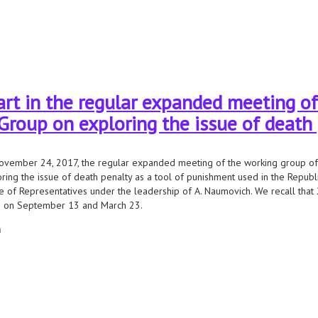
нес и права человека? как международные компании меняют стандарты ве
art in the regular expanded meeting of
Group on exploring the issue of death
vember 24, 2017, the regular expanded meeting of the working group of t
ring the issue of death penalty as a tool of punishment used in the Republi
 of Representatives under the leadership of A. Naumovich. We recall that
e on September 13 and March 23.
а
rt in the regular expanded meeting of the parliamentary working group on explor