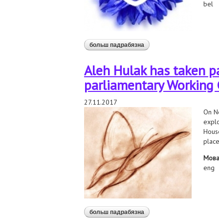
bel
больш падрабязна
аб где пересекается биз
Aleh Hulak has taken p
parliamentary Working 
27.11.2017
On No
explo
House
plac
Мов
eng
больш падрабязна
аб aleh hulak has taken pa