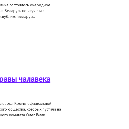
овича состоялось очередное
ки Беларусь по изучению
еспублике Беларусь.
 по изучению проблематики
правы чалавека
человека. Кроме официальной
ого общества, которых пустили на
ского комитета Олег Гулак