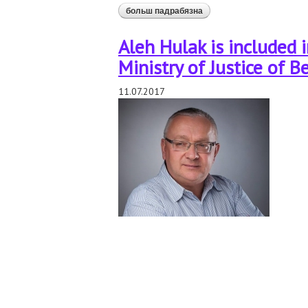
больш падрабязна
аб "власти не отрицали 
Aleh Hulak is included 
Ministry of Justice of B
11.07.2017