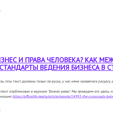
а
нес и права человека? как международные компании меняют стандарты ве
ИЗНЕС И ПРАВА ЧЕЛОВЕКА? КАК М
ТАНДАРТЫ ВЕДЕНИЯ БИЗНЕСА В С
ль, гэты тэкст дасяжны толькі па-руску, у нас няма чалавечага рэсурсу
 текст опубликован в журнале "Бизнес-ревю". Мы приводим его здесь, ч
ликацию
https://officelife.media/article/people/14993-the-crossroads-bet
а