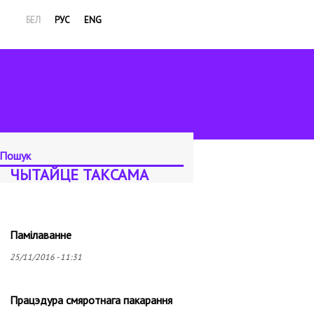
БЕЛ
РУС
ENG
ЧЫТАЙЦЕ ТАКСАМА
Памілаванне
25/11/2016 - 11:31
Працэдура смяротнага пакарання