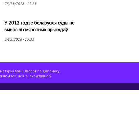
25/11/2016 - 11:25
У 2012 годзе беларускія суды не
выносілі смяротных прысудаў
3/02/2016 - 15:33
 матэрыяламі. Зварот па дапамогу,
я людзей, якія знаходзяцца ў