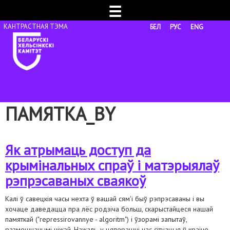
☰
БЕЛ
РУС
ENG
ПАМЯТКА_BY
Як атрымаць доступ да
крымінальных спраў і матэрыялаў
рэпрэсаваных сваякоў
Калі ў савецкія часы нехта ў вашай сям'і быў рэпрэсаваны і вы
хочаце даведацца пра лёс родзіча больш, скарыстайцеся нашай
памяткай ("repressirovannye - algoritm") і ўзорамі запытаў,
размешчанымі ніжэй. Нажаль, у цяперашні час сітуацыя ў краіне