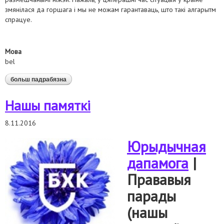
змянілася да горшага і мы не можам гарантаваць, што такі алгарытм
спрацуе.
Мова
bel
больш падрабязна
аб як атрымаць доступ да крымінальных спраў і
матэрыялаў рэпрэсаваных сваякоў
Нашы памяткі
8.11.2016
Юрыдычная
дапамога
|
Прававыя
парады
(нашы