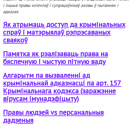
і іншыя правы кліентаў і супрацоўнікаў аховы ў пытаннях і
адказах.
Як атрымаць доступ да крымінальных
спраў і матэрыялаў рэпрэсаваных
сваякоў
Памятка як рэалізаваць права на
бяспечную і чыстую пітную ваду
Алгарытм па вызваленні ад
крымінальнай адказнасці па арт. 157
Крымінальнага кодэкса (заражэнне
вірусам імунадэфіцыту)
Правы людзей vs персанальныя
дадзеныя