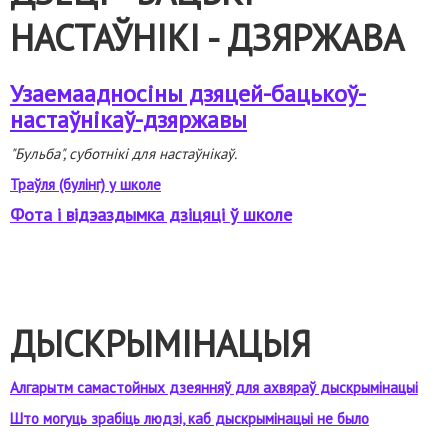
НАСТАЎНІКІ - ДЗЯРЖАВА
Узаемаадносіны дзяцей-бацькоў-
настаўнікаў-дзяржавы
"Бульба", суботнікі для настаўнікаў.
Траўля (булінг) у школе
Фота і відэаздымка дзіцяці ў школе
ДЫСКРЫМІНАЦЫЯ
Алгарытм самастойных дзеянняў для ахвяраў дыскрымінацыі
Што могуць зрабіць людзі, каб дыскрымінацыі не было