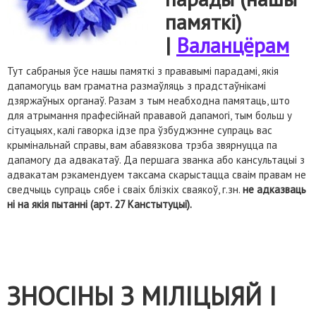
памяткі)
|
Валанцёрам
Тут сабраныя ўсе нашы памяткі з прававымі парадамі, якія
дапамогуць вам граматна размаўляць з прадстаўнікамі
дзяржаўных органаў. Разам з тым неабходна памятаць, што
для атрымання прафесійнай прававой дапамогі, тым больш у
сітуацыях, калі гаворка ідзе пра ўзбуджэнне супраць вас
крымінальнай справы, вам абавязкова трэба звярнуцца па
дапамогу да адвакатаў. Да першага званка або кансультацыі з
адвакатам рэкамендуем таксама скарыстацца сваім правам не
сведчыць супраць сябе і сваіх блізкіх сваякоў, г.зн.
не адказваць
ні на якія пытанні (арт. 27 Канстытуцыі).
ЗНОСІНЫ З МІЛІЦЫЯЙ І