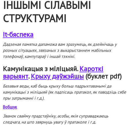
ІНШЫМІ СІЛАВЫМІ
СТРУКТУРАМІ
It-бяспека
Дадзеная памятка дапаможа вам зразумець, як дзейнічаць у
розных сітуацыях, звязаных з выкарыстаннем мабільных
тэлефонаў, кампутараў і іншай тэхнікі.
Камунікацыя з міліцыяй
.
Кароткі
варыянт
.
Крыху даўжэйшы
(буклет pdf)
Базавыя веды, каб быць крыху больш падрыхтаванымі да
камунікацыі з міліцыяй (як падпісаць пратакол, як паводзіць сябе
пры затрыманні і г.д.).
Вобшук
Званок свайму прадстаўніку, асобы, якія суправаджаюць
следчага, на што звярнуць увагу ў пратаколе і г.д.