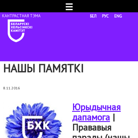
☰
БЕЛ
РУС
ENG
НАШЫ ПАМЯТКІ
8.11.2016
Юрыдычная
дапамога
|
Прававыя
парады (нашы