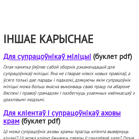
ІНШАЕ КАРЫСНАЕ
Для супрацоўнікаў міліцыі
(буклет pdf)
Гэтая памятка ўяўляе сабой зборнік рэкамендацый для
супрацоўнікаў міліцыі. Яна не стварае ніякіх новых правілаў, а
ўсяго толькі дае парады і падказкі, дзякуючы якім супрацоўнік
міліцыі можа больш якасна выконваць сваю працу па абароне
бяспекі і правоў грамадзян і пазбегнуць узаемных няёмкасцяў з
уразлівымі людзьмі.
Для кліентаў і супрацоўнікаў аховы
крам
(буклет pdf)
Ці можа супрацоўнік аховы крамы прасіць кліента вывярнуць
кішэні? Ці можа кліент ўжываць тавары ў гандлёвай зале? Гэтыя