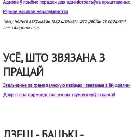
Адмова ў прыёме перадач для адміністратыўна арыштаваных
Мірнае масавае мерапрыемства
Чаму нельга закрываць твар шалікам, што рабіць са сродкамі
самаабароны і г.д.
УСЁ, ШТО ЗВЯЗАНА З
ПРАЦАЙ
Звальненне за грамадзянскую пазіцыю і звязаныя з ёй дзеянні
Дэкрэт пра дармаедства: узоры тлумачэнняў і скаргаў
ДЗЕЦІ - БАЦЬКІ -