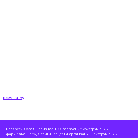
памятка_by
Беларускія ўлады прызналі БХК так званым «экстрэмісцкім
фарміраваннем», а сайты і сацсеткі арганізацыі — экстрэмісцкімі