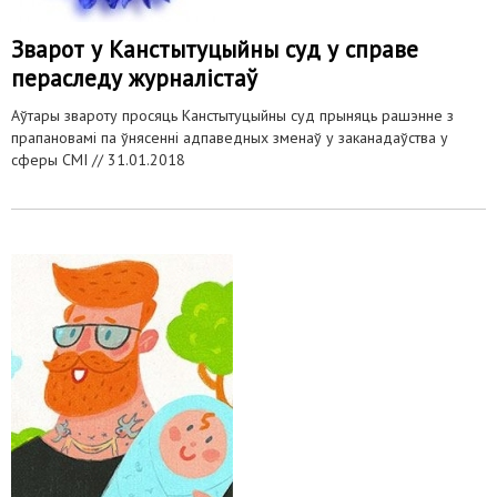
Зварот у Канстытуцыйны суд у справе
пераследу журналістаў
Аўтары звароту просяць Канстытуцыйны суд прыняць рашэнне з
прапановамі па ўнясенні адпаведных зменаў у заканадаўства у
сферы СМІ //
31.01.2018