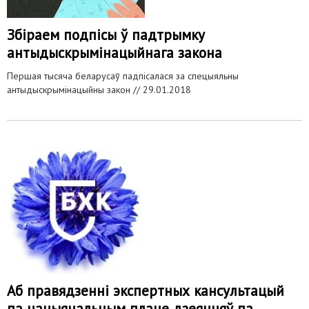
Збіраем подпісы ў падтрымку
антыдыскрымінацыйнага закона
Першая тысяча беларусаў падпісалася за спецыяльны
антыдыскрымінацыйны закон //
29.01.2018
Аб правядзенні экспертных кансультацый
па нацыянальным плане дзеянняў па