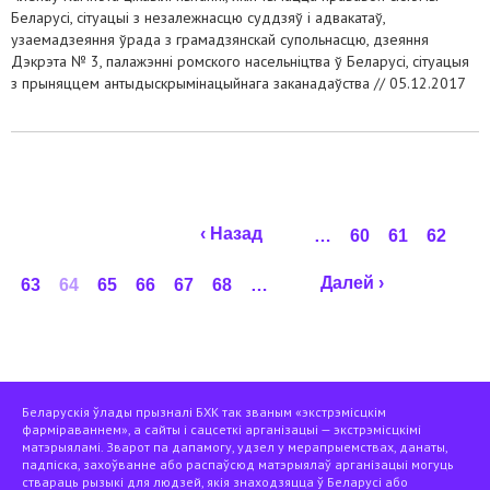
Беларусі, сітуацыі з незалежнасцю суддзяў і адвакатаў,
узаемадзеяння ўрада з грамадзянскай супольнасцю, дзеяння
Дэкрэта № 3, палажэнні ромского насельніцтва ў Беларусі, сітуацыя
з прыняццем антыдыскрымінацыйнага заканадаўства //
05.12.2017
Старонкі
‹ Назад
…
60
61
62
Далей ›
63
64
65
66
67
68
…
Беларускія ўлады прызналі БХК так званым «экстрэмісцкім
фарміраваннем», а сайты і сацсеткі арганізацыі — экстрэмісцкімі
матэрыяламі. Зварот па дапамогу, удзел у мерапрыемствах, данаты,
падпіска, захоўванне або распаўсюд матэрыялаў арганізацыі могуць
ствараць рызыкі для людзей, якія знаходзяцца ў Беларусі або