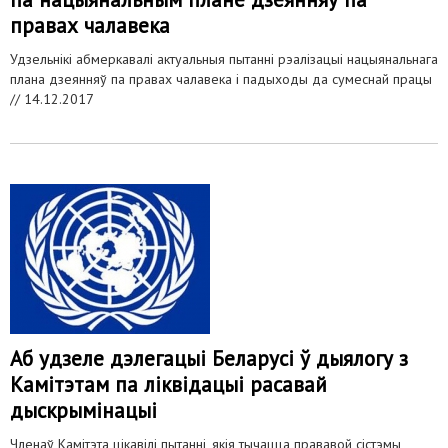
правах чалавека
Удзельнікі абмеркавалі актуальныя пытанні рэалізацыі нацыянальнага
плана дзеянняў па правах чалавека і падыходы да сумеснай працы
//
14.12.2017
Аб удзеле дэлегацыі Беларусі ў дыялогу з
Камітэтам па ліквідацыі расавай
дыскрымінацыі
Членаў Камітэта цікавілі пытанні, якія тычацца прававой сістэмы