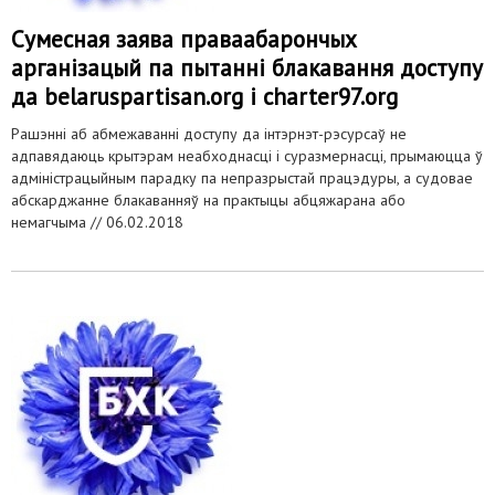
Сумесная заява праваабарончых
арганізацый па пытанні блакавання доступу
да belaruspartisan.org і charter97.org
Рашэнні аб абмежаванні доступу да інтэрнэт-рэсурсаў не
адпавядаюць крытэрам неабходнасці і суразмернасці, прымаюцца ў
адміністрацыйным парадку па непразрыстай працэдуры, а судовае
абскарджанне блакаванняў на практыцы абцяжарана або
немагчыма //
06.02.2018