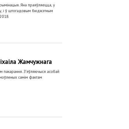
рымінацыя. Яна праяўляецца, у
ку, і ў штогадовым бюджэтным
.2018
іхаіла Жамчужнага
м пакарання. З'яўляючыся асобай
бумоўленых самім фактам