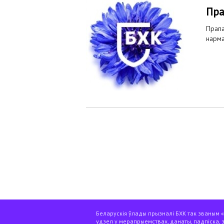
Пра
Прапа
нарма
Старонкі
Беларускія ўлады прызналі БХК так званым «э
удзел у мерапрыемствах, данаты, падпіска, 