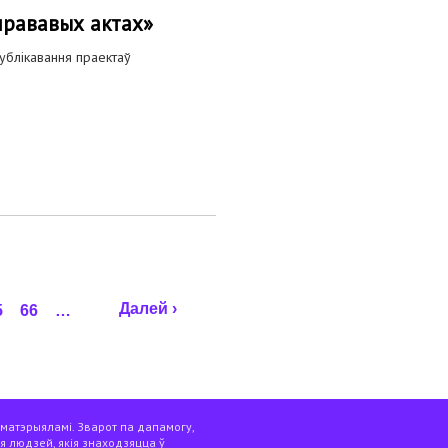
прававых актах»
ублікавання праектаў
Далей ›
5
66
…
 матэрыяламі. Зварот па дапамогу,
я людзей, якія знаходзяцца ў