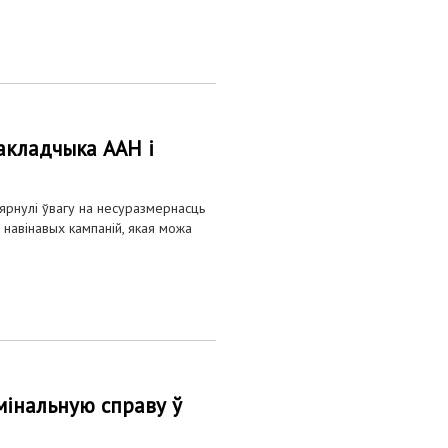
акладчыка ААН і
вярнулі ўвагу на несуразмернасць
навінавых кампаній, якая можа
мінальную справу ў