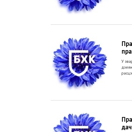
Пра
пра
У зва
дзеян
расцэ
Пра
дач