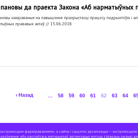
пановы да праекта Закона «Аб нарматыўных 
новы накіраваныя на павышэнне празрыстасці працэсу падрыхтоўкі і ап
тыўных прававых актаў //
15.06.2018
‹ Назад
…
58
59
60
61
62
63
64
6
кстрэмісцкім фарміраваннем», а сайты і сацсеткі арганізацыі — экстрэмісцкімі
захоўванне або распаўсюд матэрыялаў арганізацыі могуць ствараць рызыкі дл