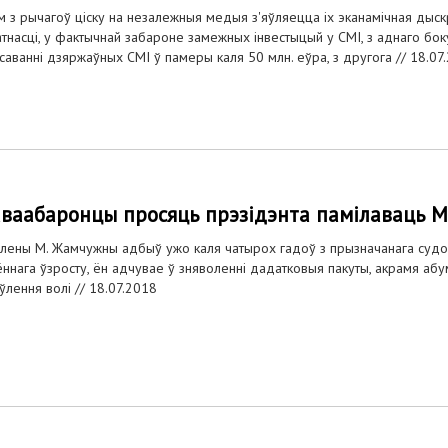
 з рычагоў ціску на незалежныя медыя з'яўляецца іх эканамічная дыск
тнасці, у фактычнай забароне замежных інвестыцый у СМІ, з аднаго бо
саванні дзяржаўных СМІ ў памеры каля 50 млн. еўра, з другога //
18.07
ваабаронцы просяць прэзідэнта памілаваць М
лены М. Жамчужны адбыў ужо каля чатырох гадоў з прызначанага судо
ённага ўзросту, ён адчувае ў зняволенні дадатковыя пакуты, акрамя а
ўлення волі //
18.07.2018