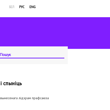
БЕЛ
РУС
ENG
і спыніць
, вынесенага лідэрам прафсаюза