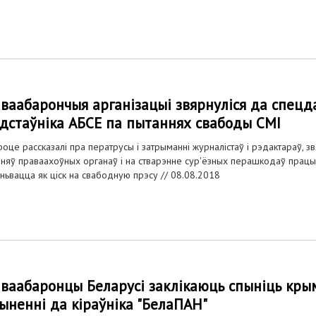
ваабарончыя арганізацыі звярнуліся да спецд
дстаўніка АБСЕ па пытаннях свабоды СМІ
роце рассказалі пра ператрусы і затрыманні журналістаў і рэдактараў, з
няў праваахоўных органаў і на стварэнне сур'ёзных перашкодаў працы 
ньвацца як ціск на свабодную прэсу //
08.08.2018
ваабаронцы Беларусі заклікаюць спыніць кры
ыненні да кіраўніка "БелаПАН"