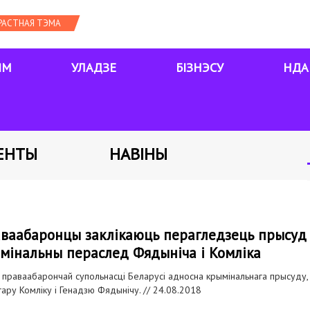
ЯМ
УЛАДЗЕ
БІЗНЭСУ
НДА
ЕНТЫ
НАВІНЫ
ваабаронцы заклікаюць перагледзець прысуд 
мінальны пераслед Фядыніча і Комліка
 праваабарончай супольнасці Беларусі адносна крымінальнага прысуду
гару Комліку і Генадзю Фядынічу. //
24.08.2018