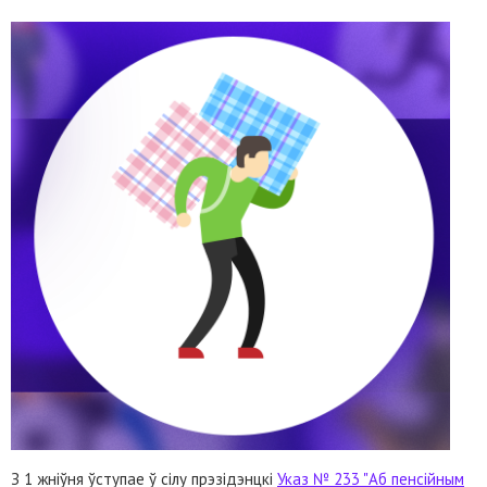
З 1 жніўня ўступае ў сілу прэзідэнцкі
Указ № 233 "Аб пенсійным