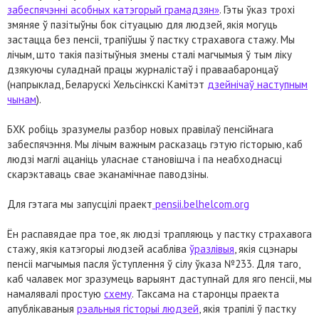
забеспячэнні асобных катэгорый грамадзян»
. Гэты ўказ трохі
змяняе ў пазітыўны бок сітуацыю для людзей, якія могуць
застацца без пенсіі, трапіўшы ў пастку страхавога стажу. Мы
лічым, што такія пазітыўныя змены сталі магчымыя ў тым ліку
дзякуючы суладнай працы журналістаў і праваабаронцаў
(напрыклад, Беларускі Хельсінкскі Камітэт
дзейнічаў наступным
чынам
).
БХК робіць зразумелы разбор новых правілаў пенсійнага
забеспячэння. Мы лічым важным расказаць гэтую гісторыю, каб
людзі маглі ацаніць уласнае становішча і па неабходнасці
скарэктаваць свае эканамічнае паводзіны.
Для гэтага мы запусцілі праект
pensii.belhelcom.org
Ён распавядае пра тое, як людзі трапляюць у пастку страхавога
стажу, якія катэгорыі людзей асабліва
ўразлівыя
, якія сцэнары
пенсіі магчымыя пасля ўступлення ў сілу ўказа №233. Для таго,
каб чалавек мог зразумець варыянт даступнай для яго пенсіі, мы
намалявалі простую
схему
. Таксама на старонцы праекта
апублікаваныя
рэальныя гісторыі людзей
, якія трапілі ў пастку