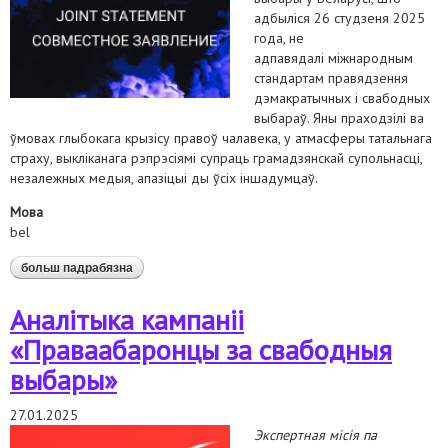
адбыліся 26 студзеня 2025
года, не
адпавядалі міжнародным
стандартам правядзення
дэмакратычных і свабодных
выбараў. Яны праходзілі ва
ўмовах глыбокага крызісу правоў чалавека, у атмасферы татальнага
страху, выкліканага рэпрэсіямі супраць грамадзянскай супольнасці,
незалежных медыя, апазіцыі ды ўсіх іншадумцаў.
Мова
bel
больш падрабязна
аб заява праваабарончай супольнасці ў сувязі з
інаўгурацыяй а. лукашэнкі
Аналітыка кампаніі
«Праваабаронцы за свабодныя
выбары»
27.01.2025
Экспертная місія па