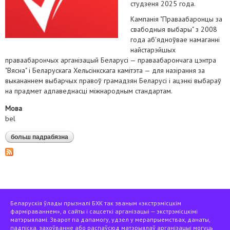
студзеня 2025 года.
Кампанія "Праваабаронцы за
свабодныя выбары" з 2008
года аб'ядноўвае намаганні
найстарэйшых
праваабарончых арганізацый Беларусі — праваабарончага цэнтра
"Вясна" і Беларускага Хельсінкскага камітэта — для назірання за
выкананнем выбарчых правоў грамадзян Беларусі і ацэнкі выбараў
на прадмет адпаведнасці міжнародным стандартам.
Мова
bel
больш падрабязна
аб заява пра пачатак экспертнай місіі па назіранні за
прэзідэнцкімі выбарамі* у беларусі 26 студзеня
2025 года
Беларускія ўлады прызналі БХК так званым «экстрэмісцкім
фарміраваннем», а сайты і сацсеткі арганізацыі — экстрэмісцкімі
матэрыяламі. Зварот па дапамогу, удзел у мерапрыемствах, данаты,
падпіска, захоўванне або распаўсюд матэрыялаў арганізацыі могуць