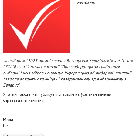
назіранні
за выбарамі*2025 арганізаваная Беларускім Хельсінкскім камітэтам
і ПЦ "Вясна" ў межах кампаніі "Праваабаронцы за свабодныя
выбары". Місія збірае і аналізуе інфармацыю аб выбарчай кампаніі
паводле адкрытых крыніцаў і паведамленняў ад выбаршчыкаў з
Беларусі.
У гэтым тэксце мы публікуем спасылкі на ўсе аналітычныя
справаздачы кампаніі.
Мова
bel