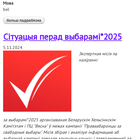
Мова
bel
больш падрабязна
аб выбары*2025. аналітычная cправаздача аб
утварэнні тэрытарыяльных выбарчых камісій
Сітуацыя перад выбарамі*2025
5.11.2024
Экспертная місія па
назіранні
за выбарамі*2025 арганізаваная Беларускім Хельсінкскім
Камітэтам і ПЦ "Вясна" ў межах кампаніі "Праваабаронцы за
свабодныя выбары". Місія збірае і аналізуе інфармацыю аб
выбарчай кампаніі паводле адкрытых крыніц і паведамленняў ад