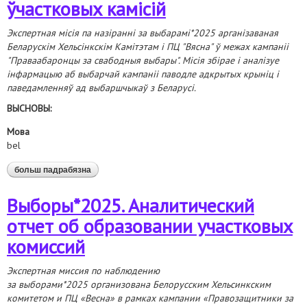
ўчастковых камісій
Экспертная місія па назіранні за выбарамі*2025 арганізаваная
Беларускім Хельсінкскім Камітэтам і ПЦ "Вясна" ў межах кампаніі
"Праваабаронцы за свабодныя выбары". Місія збірае і аналізуе
інфармацыю аб выбарчай кампаніі паводле адкрытых крыніц і
паведамленняў ад выбаршчыкаў з Беларусі.
ВЫСНОВЫ:
Мова
bel
больш падрабязна
аб выбары*2025. аналітычная справаздача аб
утварэнні ўчастковых камісій
Выборы*2025. Аналитический
отчет об образовании участковых
комиссий
Экспертная миссия по наблюдению
за выборами*2025 организована Белорусским Хельсинкским
комитетом и ПЦ «Весна» в рамках кампании «Правозащитники за