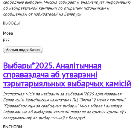
свободные выборы». Миссия собирает и анализирует информацию
об избирательной кампании по открытым источникам и
сообщениям от избирателей из Беларуси.
ВЫВОДЫ
Мова
рус
больш падрабязна
аб выборы*2025. аналитический отчет об
образовании участковых комиссий
Выбары*2025. Аналітычная
cправаздача аб утварэнні
тэрытарыяльных выбарчых камісій
Экспертная місія па назіранні за выбарамі*2025 арганізаваная
Беларускім Хельсінкскім камітэтам і ПЦ "Вясна" ў межах кампаніі
"Праваабаронцы за свабодныя выбары". Місія збірае і аналізуе
інфармацыю аб выбарчай кампаніі паводле адкрытых крыніцаў і
паведамленняў ад выбаршчыкаў з Беларусі.
ВЫСНОВЫ