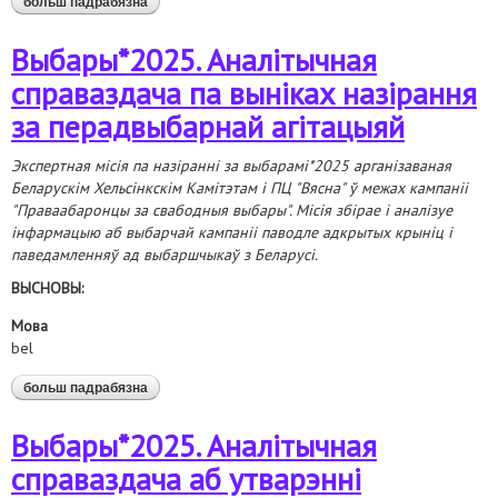
больш падрабязна
аб аналітыка кампаніі «праваабаронцы за
свабодныя выбары»
Выбары*2025. Аналітычная
справаздача па выніках назірання
за перадвыбарнай агітацыяй
Экспертная місія па назіранні за выбарамі*2025 арганізаваная
Беларускім Хельсінкскім Камітэтам і ПЦ "Вясна" ў межах кампаніі
"Праваабаронцы за свабодныя выбары". Місія збірае і аналізуе
інфармацыю аб выбарчай кампаніі паводле адкрытых крыніц і
паведамленняў ад выбаршчыкаў з Беларусі.
ВЫСНОВЫ:
Мова
bel
больш падрабязна
аб выбары*2025. аналітычная справаздача па
выніках назірання за перадвыбарнай агітацыяй
Выбары*2025. Аналітычная
справаздача аб утварэнні