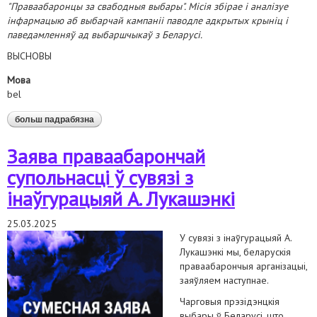
"Праваабаронцы за свабодныя выбары". Місія збірае і аналізуе
інфармацыю аб выбарчай кампаніі паводле адкрытых крыніц і
паведамленняў ад выбаршчыкаў з Беларусі.
ВЫСНОВЫ
Мова
bel
больш падрабязна
аб сітуацыя перад выбарамі*2025. першая
справаздача кампаніі "праваабаронцы за
свабодныя выбары"
Заява праваабарончай
супольнасці ў сувязі з
інаўгурацыяй А. Лукашэнкі
25.03.2025
У сувязі з інаўгурацыяй А.
Лукашэнкі мы, беларускія
праваабарончыя арганізацыі,
заяўляем наступнае.
Чарговыя прэзідэнцкія
выбары ў Беларусі, што