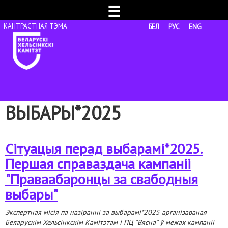
☰
БЕЛ
РУС
ENG
ВЫБАРЫ*2025
Сітуацыя перад выбарамі*2025.
Першая справаздача кампаніі
"Праваабаронцы за свабодныя
выбары"
Экспертная місія па назіранні за выбарамі*2025 арганізаваная
Беларускім Хельсінкскім Камітэтам і ПЦ "Вясна" ў межах кампаніі