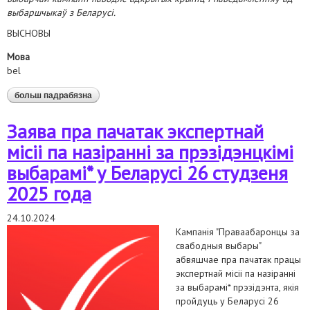
выбаршчыкаў з Беларусі.
ВЫСНОВЫ
Мова
bel
больш падрабязна
аб сітуацыя перад выбарамі*2025
Заява пра пачатак экспертнай
місіі па назіранні за прэзідэнцкімі
выбарамі* у Беларусі 26 студзеня
2025 года
24.10.2024
Кампанія "Праваабаронцы за
свабодныя выбары"
абвяшчае пра пачатак працы
экспертнай місіі па назіранні
за выбарамі* прэзідэнта, якія
пройдуць у Беларусі 26