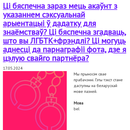
Ці бяспечна зараз мець акаўнт з
указаннем сэксуальнай
арыентацыі ў дадатку для
знаёмстваў? Ці бяспечна згадваць,
што вы ЛГБТК+фрэндлі? Ці могуць
аднесці да парнаграфіі фота, дзе я
цэлую свайго партнёра?
17.05.2024
Мы прыносім свае
прабачэнні. Гэты тэкст стане
даступны на беларускай
мове пазней.
Мова
bel