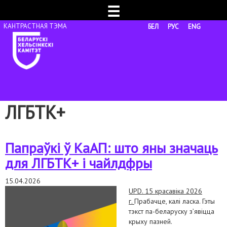
☰
БЕЛ
РУС
ENG
ЛГБТК+
Папраўкі ў КаАП: што яны значаць
для ЛГБТК+ і чайлдфры
15.04.2026
UPD. 15 красавіка 2026
г.
Прабачце, калі ласка. Гэты
тэкст па-беларуску з’явіцца
крыху пазней.