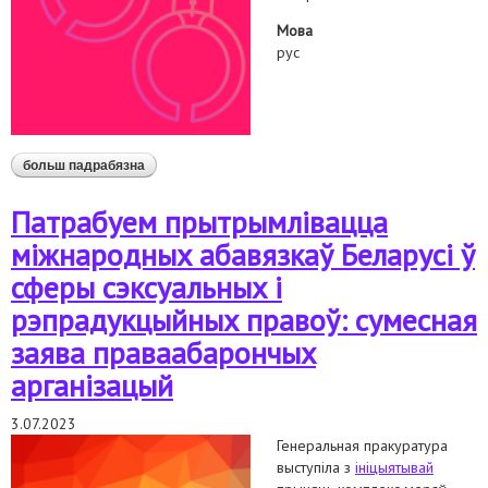
Мова
рус
больш падрабязна
аб безопасно ли теперь иметь аккаунт с указанием
сексуальной ориентации в приложении для
знакомств? безопасно ли упоминать, что вы
Патрабуем прытрымлівацца
лгбтк+френдли? могут ли отнести к порнографии
фото, где я целую своего партнёра?
міжнародных абавязкаў Беларусі ў
сферы сэксуальных і
рэпрадукцыйных правоў: сумесная
заява праваабарончых
арганізацый
3.07.2023
Генеральная пракуратура
выступіла з
ініцыятывай