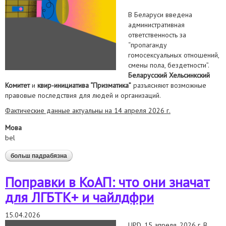
В Беларуси введена
административная
ответственность за
“пропаганду
гомосексуальных отношений,
смены пола, бездетности”.
Беларусский Хельсинкский
Комитет
и
квир-инициатива “Призматика”
разъясняют возможные
правовые последствия для людей и организаций.
Фактические данные актуальны на 14 апреля 2026 г.
Мова
bel
больш падрабязна
аб папраўкі ў каап: што яны значаць для лгбтк+ і
чайлдфры
Поправки в КоАП: что они значат
для ЛГБТК+ и чайлдфри
15.04.2026
UPD. 15 апреля, 2026 г.
В