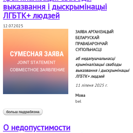
выказвання і дыскрымінацыі
ЛГБТК+ людзей
12.07.2025
ЗАЯВА АРГАНІЗАЦЫЙ
БЕЛАРУСКАЙ
ПРАВАБАРОНЧАЙ
СУПОЛЬНАСЦІ
аб недапушчальнасці
крыміналізацыі свабоды
выказвання і дыскрымінацыі
ЛГБТК+ людзей
11 ліпеня 2025 г.
Мова
bel
больш падрабязна
аб аб недапушчальнасці крыміналізацыі свабоды
выказвання і дыскрымінацыі лгбтк+ людзей
О недопустимости