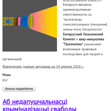
Беларуси введена
административная
ответственность за
“пропаганду
гомосексуальных отношений,
смены пола, бездетности”.
Беларусский Хельсинкский
Комитет
и
квир-инициатива
“Призматика”
разъясняют
возможные правовые
последствия для людей и
организаций.
Фактические данные актуальны на 14 апреля 2026 г.
Мова
рус
больш падрабязна
аб поправки в коап: что они значат для лгбтк+ и
чайлдфри
Аб недапушчальнасці
крыміналізацыі свабоды