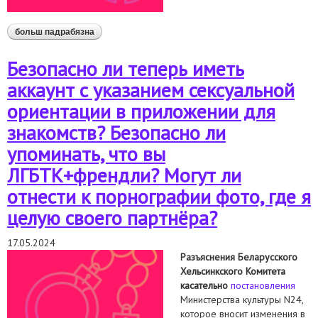
больш падрабязна
аб ці бяспечна зараз мець акаўнт з указаннем
сэксуальнай арыентацыі ў дадатку для
знаёмстваў? ці бяспечна згадваць, што вы
Безопасно ли теперь иметь
лгбтк+фрэндлі? ці могуць аднесці да парнаграфіі
фота, дзе я цэлую свайго партнёра?
аккаунт с указанием сексуальной
ориентации в приложении для
знакомств? Безопасно ли
упоминать, что вы
ЛГБТК+френдли? Могут ли
отнести к порнографии фото, где я
целую своего партнёра?
17.05.2024
Разъяснения Беларусского
Хельсинкского Комитета
касательно
постановления
Министерства культуры N24,
которое вносит изменения в