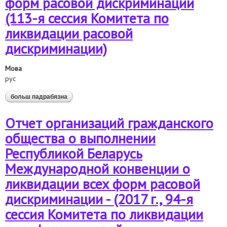
форм расовой дискриминации
(113-я сессия Комитета по
ликвидации расовой
дискриминации)
Мова
рус
больш падрабязна
аб доклад организаций гражданского общества о
выполнении республикой беларусь положений
международной конвенции о ликвидации всех форм
Отчет организаций гражданского
расовой дискриминации (113-я сессия комитета по
ликвидации расовой дискриминации)
общества о выполнении
Республикой Беларусь
Международной конвенции о
ликвидации всех форм расовой
дискриминации - (2017 г., 94-я
сессия Комитета по ликвидации