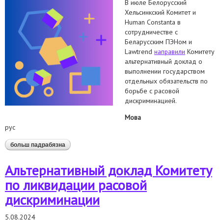
В июле Белорусский
Хельсинкский Комитет и
Human Constanta в
сотрудничестве с
Беларусским ПЭНом и
Lawtrend
Комитету
направили
альтернативный доклад о
выполнении государством
отдельных обязательств по
борьбе с расовой
дискриминацией.
Мова
рус
больш падрабязна
аб расовая дискриминация в беларуси:
заключительные замечания cerd
Альтернативный доклад Комитету
по ликвидации расовой
дискриминации
5.08.2024