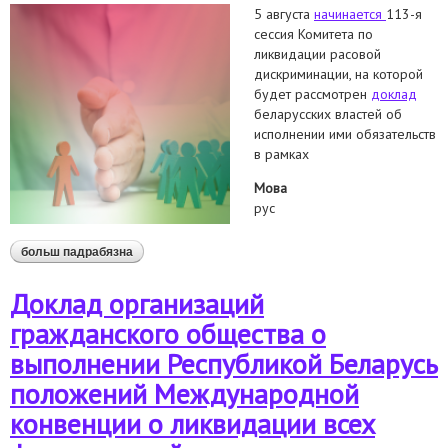
5 августа
начинается
113-я
сессия Комитета по
ликвидации расовой
дискриминации, на которой
будет рассмотрен
доклад
беларусских властей об
исполнении ими обязательств
в рамках
Мова
рус
больш падрабязна
аб альтернативный доклад комитету по ликвидации
расовой дискриминации
Доклад организаций
гражданского общества о
выполнении Республикой Беларусь
положений Международной
конвенции о ликвидации всех