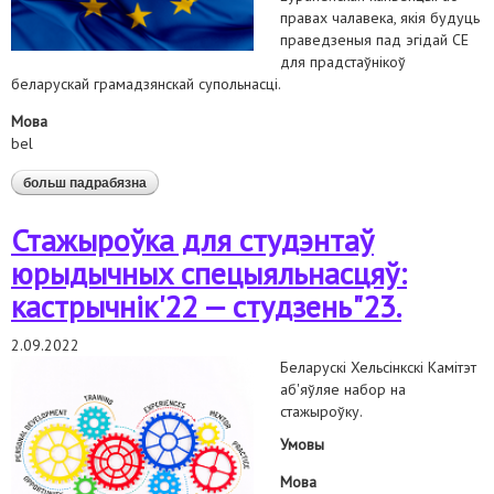
правах чалавека, якія будуць
праведзеныя пад эгідай СЕ
для прадстаўнікоў
беларускай грамадзянскай супольнасці.
Мова
bel
больш падрабязна
аб план савета еўропы для беларусі, распрацаваны
ў супрацоўніцтве з кантактнай групай
Стажыроўка для студэнтаў
юрыдычных спецыяльнасцяў:
кастрычнік'22 — студзень"23.
2.09.2022
Беларускі Хельсінкскі Камітэт
аб'яўляе набор на
стажыроўку.
Умовы
Мова