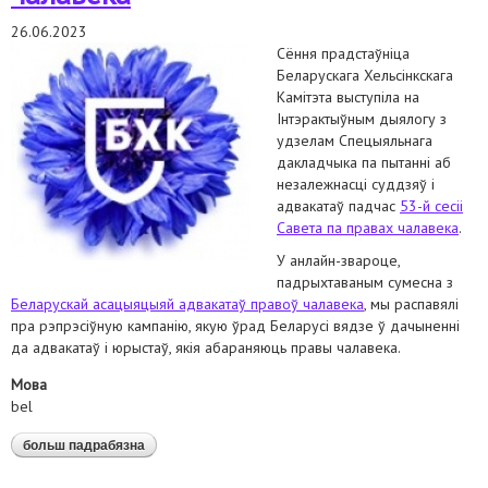
26.06.2023
Сёння прадстаўніца
Беларускага Хельсінкскага
Камітэта выступіла на
Інтэрактыўным дыялогу з
удзелам Спецыяльнага
дакладчыка па пытанні аб
незалежнасці суддзяў і
адвакатаў падчас
53-й сесіі
Савета па правах чалавека
.
У анлайн-звароце,
падрыхтаваным сумесна з
Беларускай асацыяцыяй адвакатаў правоў чалавека
, мы распавялі
пра рэпрэсіўную кампанію, якую ўрад Беларусі вядзе ў дачыненні
да адвакатаў і юрыстаў, якія абараняюць правы чалавека.
Мова
bel
больш падрабязна
аб выступілі на інтэрактыўным дыялогу з удзелам
спецыяльнага дакладчыка па пытанні аб
незалежнасці суддзяў і адвакатаў падчас 53-й сесіі