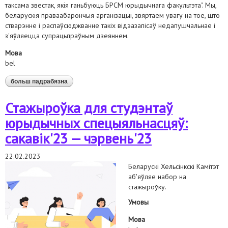
таксама звестак, якія ганьбуюць БРСМ юрыдычнага факультэта". Мы,
беларускія праваабарончыя арганізацыі, звяртаем увагу на тое, што
стварэнне і распаўсюджванне такіх відэазапісаў недапушчальнае і
з'яўляецца супрацьпраўным дзеяннем.
Мова
bel
больш падрабязна
аб сумесная заява беларускіх праваабарончых
арганізацый наконт распаўсюду юрыдычным
факультэтам белдзяржуніверсітэта "пакаяльных"
Стажыроўка для студэнтаў
відэа
юрыдычных спецыяльнасцяў:
сакавік'23 — чэрвень'23
22.02.2023
Беларускі Хельсінкскі Камітэт
аб'яўляе набор на
стажыроўку.
Умовы
Мова