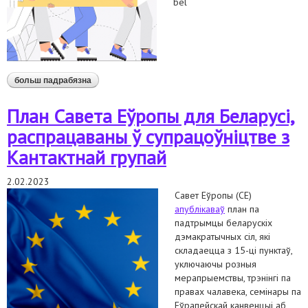
bel
больш падрабязна
аб стажыроўка для студэнтаў юрыдычных
спецыяльнасцяў: сакавік'23 — чэрвень'23
План Савета Еўропы для Беларусі,
распрацаваны ў супрацоўніцтве з
Кантактнай групай
2.02.2023
Савет Еўропы (СЕ)
апублікаваў
план па
падтрымцы беларускіх
дэмакратычных сіл, які
складаецца з 15-ці пунктаў,
уключаючы розныя
мерапрыемствы, трэнінгі па
правах чалавека, семінары па
Еўрапейскай канвенцыі аб