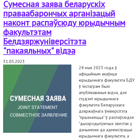
Сумесная заява беларускіх
савета па правах чалавека
праваабарончых арганізацый
наконт распаўсюду юрыдычным
факультэтам
Белдзяржуніверсітэта
"пакаяльных" відэа
31.05.2023
24 мая 2023 года ў
афіцыйным акаўнце
юрыдычнага факультэта БДУ
ў Інстаграм былі
апублікаваныя відэа, дзе
студэнт юрыдычнага
факультэта Беларускага
дзяржаўнага ўніверсітэта
"прызнаецца" ў распаўсюдзе
"дыскрэдытуючых звестак у
дачыненні да адміністрацыі
юрыдычнага факультэта, а