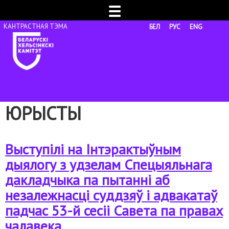
☰
БЕЛ
РУС
ENG
ЮРЫСТЫ
Выступілі на Інтэрактыўным
дыялогу з удзелам Спецыяльнага
дакладчыка па пытанні аб
незалежнасці суддзяў і адвакатаў
падчас 53-й сесіі Савета па правах
чалавека