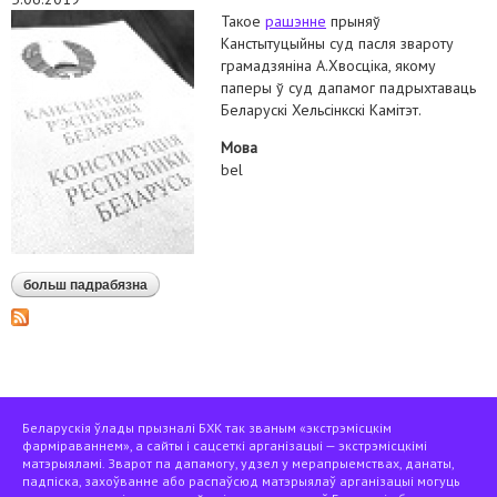
Такое
рашэнне
прыняў
Канстытуцыйны суд пасля звароту
грамадзяніна А.Хвосціка, якому
паперы ў суд дапамог падрыхтаваць
Беларускі Хельсінкскі Камітэт.
Мова
bel
больш падрабязна
аб кс выказаўся пра неабходнасць правак у кпк.
дзеянні пракуратуры па справах па наноў
адкрыўшыхся абставінах можна будзе абскардзіць
у судзе
Беларускія ўлады прызналі БХК так званым «экстрэмісцкім
фарміраваннем», а сайты і сацсеткі арганізацыі — экстрэмісцкімі
матэрыяламі. Зварот па дапамогу, удзел у мерапрыемствах, данаты,
падпіска, захоўванне або распаўсюд матэрыялаў арганізацыі могуць