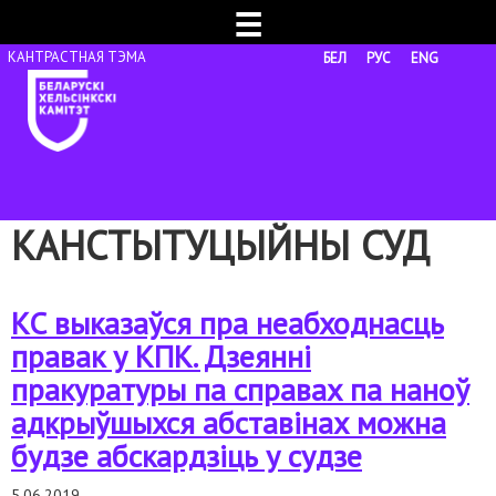
☰
БЕЛ
РУС
ENG
КАНСТЫТУЦЫЙНЫ СУД
КС выказаўся пра неабходнасць
правак у КПК. Дзеянні
пракуратуры па справах па наноў
адкрыўшыхся абставінах можна
будзе абскардзіць у судзе
5.06.2019