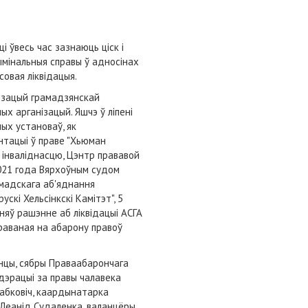
і ўвесь час зазнаюць ціск і
мінальныя справы ў адносінах
совая ліквідацыя.
ізацый грамадзянскай
ых арганізацый. Яшчэ ў ліпені
ых установаў, як
нтацыі ў праве "Хьюман
 інваліднасцю, Цэнтр прававой
2021 года Вярхоўным судом
амадскага аб'яднання
скі Хельсінкскі Камітэт", 5
ыняў рашэнне аб ліквідацыі АСГА
іраваная на абарону правоў
нцы, сябры Праваабарончага
едэрацыі за правы чалавека
Лабковіч, каардынатарка
ы Леанід Судаленка, валанцёры