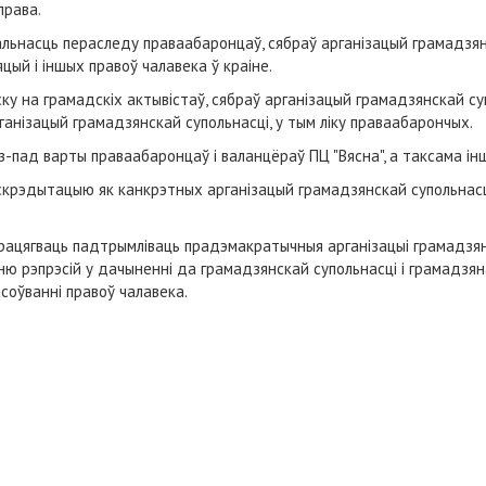
права.
льнасць пераследу праваабаронцаў, сябраў арганізацый грамадзянс
ый і іншых правоў чалавека ў краіне.
у на грамадскіх актывістаў, сябраў арганізацый грамадзянскай суп
ганізацый грамадзянскай супольнасці, у тым ліку праваабарончых.
-пад варты праваабаронцаў і валанцёраў ПЦ "Вясна", а таксама ін
крэдытацыю як канкрэтных арганізацый грамадзянскай супольнасці
ацягваць падтрымліваць прадэмакратычныя арганізацыі грамадзянс
ю рэпрэсій у дачыненні да грамадзянскай супольнасці і грамадзяна
асоўванні правоў чалавека.