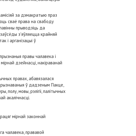
камісіяй за дэмакратыю праз
уюць сваё права на свабоду
 павінны прыводзіць да
я заўсёды з'яўляецца крайняй
к і арганізацыі ў
апрызнаныя правы чалавека і
 мірнай дзейнасці, накіраванай
тычных правах, абавязалася
 прызнаваныя ў дадзеным Пакце,
, полу, мовы, рэлігіі, палітычных
ай акалічнасці.
рацяг мірнай законнай
га чалавека, прававой