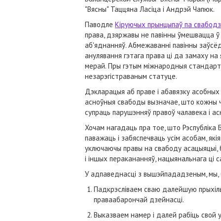
"Вясны" Таццяна Ласіца і Андрэй Чапюк.
Паводле
Кіруючых прынцыпаў па свабодз
права, дзяржавы не павінны ўмешвацца ў 
аб'яднанняў. Абмежаванні павінны заўсёд
анулявання гэтага права ці да замаху на
мерай. Пры гэтым міжнародныя стандарты 
незарэгістраваным статуце.
Дэкларацыя аб праве і абавязку асобных 
асноўныя свабоды вызначае, што кожны ча
супраць парушэнняў правоў чалавека і а
Хочам нагадаць пра тое, што Рэспубліка 
паважаць і забяспечваць усім асобам, як
уключаючы правы на свабоду асацыяцыі, без
і іншых перакананняў, нацыянальнага ці 
У адпаведнасці з вышэйпададзеным, мы, 
Падкрэсліваем сваю далейшую прыхіль
праваабарончай дзейнасці.
Выказваем намер і далей рабіць свой 