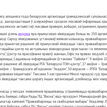
ягу апошняга года беларускія арганізацыі грамадзянскай супольнасц
д: дыскрэдытацыя ў дзяржаўных сродках масавай інфармацыі, кры
адзянскіх актывістаў, масавыя праверкі, вобшукі, затрыманні, прыму
няшні дзень
вядома
пра прымусовую ліквідацыю больш як 250 арган
асці. Сярод ліквідаваных установаў вялікая колькасць праваабаронч
да прынятае рашэнне аб прымусовай ліквідацыі такіх праваабаронч
тацыйны цэнтр па актуальных міжнародных практыках і іх імплеме
та", Цэнтр па прасоўванні правоў жанчын, Офіс па правах людзей з
рмацыі, Сацыяльна-інфармацыйная ўстанова "ТаймАкт". 9 жніўня 
е рашэнне аб ліквідацыі РГА "Беларускі ПЭН-цэнтр", 27 жніўня — Гр
ніўня — Грамадскага аб'яднання "Экадом", 30 верасня — РПГА "Белару
ававая ініцыятыва". Таксама 5 кастрычніка Мінскі гарадскі суд пр
б ліквідацыі таксама шэрагу іншых арганізацый, дзейнасць якіх нак
йнасць у месцах зняволення працягваюць утрымлівацца праваабаро
есь Бяляцкі, сябра Рады ПЦ "Вясна", віцэ-прэзідэнт Міжнароднай ф
дынатар кампаніі "Праваабаронцы за свабодныя выбары" Уладзімір 
а) Рабкова, сябра ПЦ "Вясна", кіраўнік Цэнтра стратэгічнай цяжб