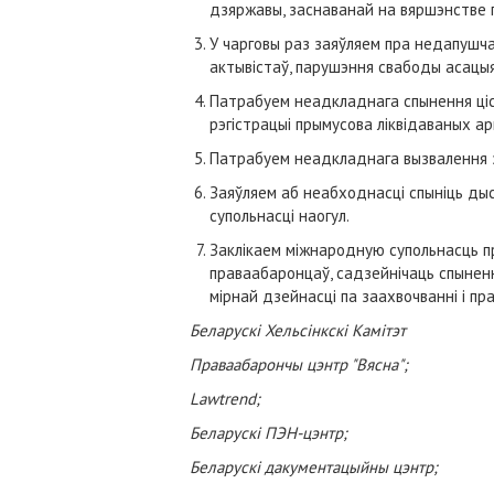
дзяржавы, заснаванай на вяршэнстве 
У чарговы раз заяўляем пра недапушча
актывістаў, парушэння свабоды асацыяц
Патрабуем неадкладнага спынення ціск
рэгістрацыі прымусова ліквідаваных ар
Патрабуем неадкладнага вызвалення з
Заяўляем аб неабходнасці спыніць дыс
супольнасці наогул.
Заклікаем міжнародную супольнасць пр
праваабаронцаў, садзейнічаць спыненн
мірнай дзейнасці па заахвочванні і пр
Беларускі Хельсінкскі Камітэт
Праваабарончы цэнтр "Вясна";
Lawtrend;
Беларускі ПЭН-цэнтр;
Беларускі дакументацыйны цэнтр;