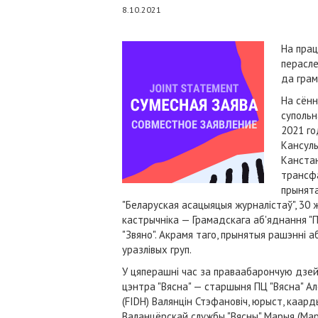
8.10.2021
На прац
перасле
да грам
На сён
супольн
2021 го
Кансуль
Канстан
трансфа
прынята
"Беларуская асацыяцыя журналістаў", 30 ж
кастрычніка — Грамадскага аб'яднання "Пр
"Звяно". Акрамя таго, прынятыя рашэнні а
уразлівых груп.
У цяперашні час за праваабарончую дзе
цэнтра "Вясна" — старшыня ПЦ "Вясна" Ал
(FIDH) Валянцін Стэфановіч, юрыст, каар
Валанцёрскай службы "Вясны" Марыя (Марф