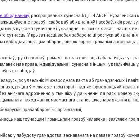
е аб'яднанняў
, распрацаваных сумесна БДІПЧ АБСЕ і Еўрапейскай 
ажыццяўленне правоў і свабодаў аб'яднанняў і асобаў, якія рэаліз
ы мець вузкае тлумачэнне і ўжыванне і ні пры якіх акалічнасцях не
 яго сутнасць. У прыватнасці, любая забарона ці роспуск аб'яднанн
свабоды асацыяцый абараняюць як зарэгістраваныя арганізацыі, та
асобаў, груп і органаў грамадства заахвочваць і абараняць агульн
лавек мае права, індывідуальна і сумесна з іншымі, удзельнічаць у
сноўных свабодаў.
Беларусь, як удзельнік Міжнароднага пакта аб грамадзянскіх і палі
ія знаходзяцца ў межах яе тэрыторыі і пад яе юрысдыкцыяй, правы,
 аніякага адрознення, у тым ліку ў дачыненні да расы, колеру скуры
сацыяльнага паходжання, маёмаснага становішча, нараджэння ці інш
беларускія праваабарончыя арганізацыі,
насць каштоўнасцям і прынцыпам правоў чалавека і заяўляем пра п
унёсак у пабудову грамадства, заснаванага на павазе правоў кожна