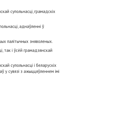
кай супольнасці, грамадскіх
ольнасці, аднаўленні ў
шых палітычных зняволеных.
, так і ўсёй грамадзянскай
кай супольнасці і беларускіх
ў у сувязі з ажыццяўленнем імі