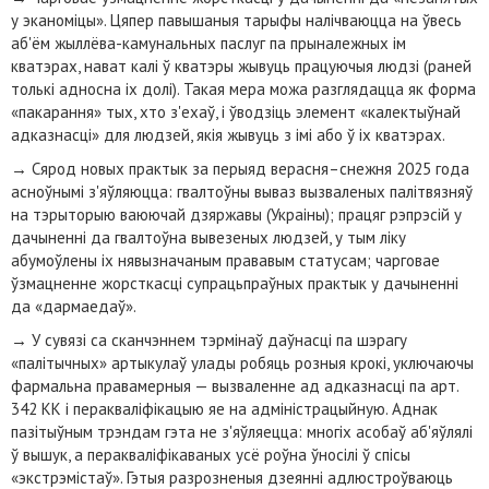
у эканоміцы». Цяпер павышаныя тарыфы налічваюцца на ўвесь
аб'ём жыллёва-камунальных паслуг па прыналежных ім
кватэрах, нават калі ў кватэры жывуць працуючыя людзі (раней
толькі адносна іх долі). Такая мера можа разглядацца як форма
«пакарання» тых, хто з'ехаў, і ўводзіць элемент «калектыўнай
адказнасці» для людзей, якія жывуць з імі або ў іх кватэрах.
→
Сярод новых практык за перыяд верасня–снежня 2025 года
асноўнымі з'яўляюцца: гвалтоўны вываз вызваленых палітвязняў
на тэрыторыю ваюючай дзяржавы (Украіны); працяг рэпрэсій у
дачыненні да гвалтоўна вывезеных людзей, у тым ліку
абумоўлены іх нявызначаным прававым статусам; чарговае
ўзмацненне жорсткасці супрацьпраўных практык у дачыненні
да «дармаедаў».
→
У сувязі са сканчэннем тэрмінаў даўнасці па шэрагу
«палітычных» артыкулаў улады робяць розныя крокі, уключаючы
фармальна правамерныя — вызваленне ад адказнасці па арт.
342 КК і перакваліфікацыю яе на адміністрацыйную. Аднак
пазітыўным трэндам гэта не з'яўляецца: многіх асобаў аб'яўлялі
ў вышук, а перакваліфікаваных усё роўна ўносілі ў спісы
«экстрэмістаў». Гэтыя разрозненыя дзеянні адлюстроўваюць