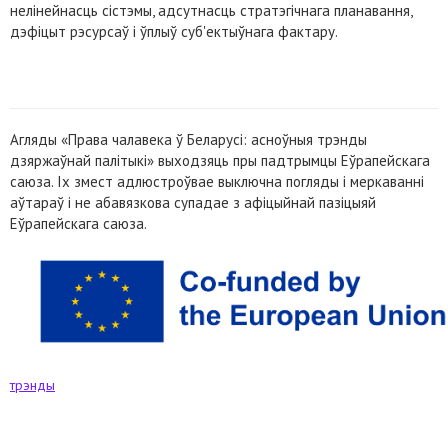
нелінейнасць сістэмы, адсутнасць стратэгічнага планавання,
дэфіцыт рэсурсаў і ўплыў суб'ектыўнага фактару.
Агляды «Права чалавека ў Беларусі: асноўныя трэнды
дзяржаўнай палітыкі» выходзяць пры падтрымцы Еўрапейскага
саюза. Іх змест адлюстроўвае выключна погляды і меркаванні
аўтараў і не абавязкова супадае з афіцыйнай пазіцыяй
Еўрапейскага саюза.
трэнды