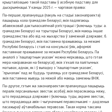
крышталізацыю такой падставы ў асобную падставу для
дыскрымінацыі. У канцы 2025 г. — чарговая праява:
Па-першае, прапануецца (пакуль на стадыі законапраекта)
пашырыць кола грамадзян Беларусі, якія падлягаюць
абавязковай дактыласкапічнай рэгістрацыі і ўключыць туды: а.
грамадзян Беларусі на тэрыторыі Беларусі, якія маюць іншае
грамадзянства або від на жыхарства ў замежнай дзяржаве; б.
грамадзян Беларусі, якія пастаянна пражываюць за межамі
Рэспублікі Беларусь і сталі на консульскі ўлік, аформілі
пастаяннае пражыванне за межамі Рэспублікі Беларусь. Па
аналогіі з “пашпартным указам” можна меркаваць, што гэтая
мера накіраваная на беларусаў, якія з'ехалі па палітычных
матывах, аднак, як і ў выпадку з “пашпартным указам”,
“прычэпам” пад яе будуць трапляць усе грамадзяне Беларусі,
якія пастаянна жывуць за мяжой або маюць замежны ВНЖ.
Па-другое, гэтым жа законапраектам прапануецца пашырыць
пералік персанальных звестак асобаў, якія перасякаюць мяжу,
што перадаюцца дзяржаве і ўключыць туды, акрамя звестак,
што перадаюцца авія- і чыгуначнымі перавозчыкамі — дадзеныя
пасажыраў аўтамабільных перавозак. Такая норма таксама