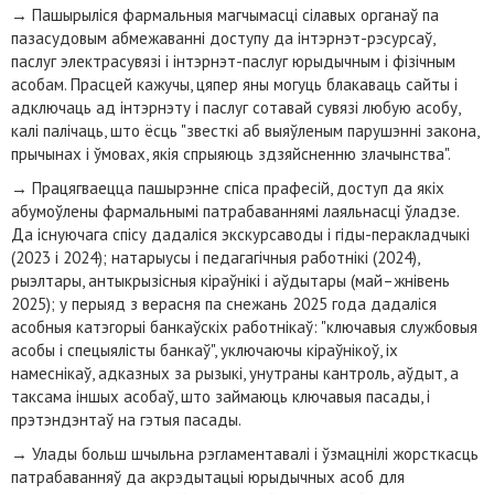
→
Пашырыліся фармальныя магчымасці сілавых органаў па
пазасудовым абмежаванні доступу да інтэрнэт-рэсурсаў,
паслуг электрасувязі і інтэрнэт-паслуг юрыдычным і фізічным
асобам. Прасцей кажучы, цяпер яны могуць блакаваць сайты і
адключаць ад інтэрнэту і паслуг сотавай сувязі любую асобу,
калі палічаць, што ёсць "звесткі аб выяўленым парушэнні закона,
прычынах і ўмовах, якія спрыяюць здзяйсненню злачынства".
→
Працягваецца пашырэнне спіса прафесій, доступ да якіх
абумоўлены фармальнымі патрабаваннямі лаяльнасці ўладзе.
Да існуючага спісу дадаліся экскурсаводы і гіды-перакладчыкі
(2023 і 2024); натарыусы і педагагічныя работнікі (2024),
рыэлтары, антыкрызісныя кіраўнікі і аўдытары (май–жнівень
2025); у перыяд з верасня па снежань 2025 года дадаліся
асобныя катэгорыі банкаўскіх работнікаў: "ключавыя службовыя
асобы і спецыялісты банкаў", уключаючы кіраўнікоў, іх
намеснікаў, адказных за рызыкі, унутраны кантроль, аўдыт, а
таксама іншых асобаў, што займаюць ключавыя пасады, і
прэтэндэнтаў на гэтыя пасады.
→
Улады больш шчыльна рэгламентавалі і ўзмацнілі жорсткасць
патрабаванняў да акрэдытацыі юрыдычных асоб для