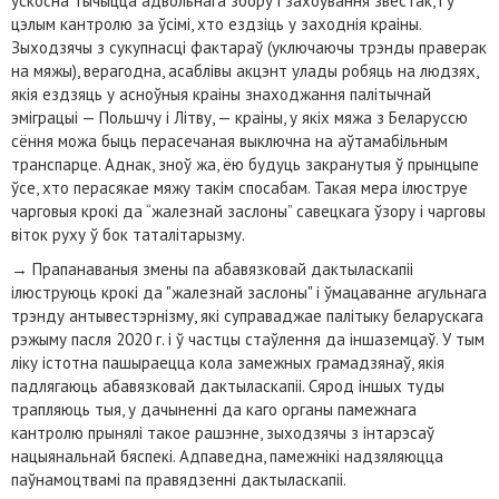
ўскосна тычыцца адвольнага збору і захоўвання звестак, і ў
цэлым кантролю за ўсімі, хто ездзіць у заходнія краіны.
Зыходзячы з сукупнасці фактараў (уключаючы трэнды праверак
на мяжы), верагодна, асаблівы акцэнт улады робяць на людзях,
якія ездзяць у асноўныя краіны знаходжання палітычнай
эміграцыі — Польшчу і Літву, — краіны, у якіх мяжа з Беларуссю
сёння можа быць перасечаная выключна на аўтамабільным
транспарце. Аднак, зноў жа, ёю будуць закранутыя ў прынцыпе
ўсе, хто перасякае мяжу такім спосабам. Такая мера ілюструе
чарговыя крокі да “жалезнай заслоны” савецкага ўзору і чарговы
віток руху ў бок таталітарызму.
→
Прапанаваныя змены па абавязковай дактыласкапіі
ілюструюць крокі да "жалезнай заслоны" і ўмацаванне агульнага
трэнду антывестэрнізму, які суправаджае палітыку беларускага
рэжыму пасля 2020 г. і ў частцы стаўлення да іншаземцаў. У тым
ліку істотна пашыраецца кола замежных грамадзянаў, якія
падлягаюць абавязковай дактыласкапіі. Сярод іншых туды
трапляюць тыя, у дачыненні да каго органы памежнага
кантролю прынялі такое рашэнне, зыходзячы з інтарэсаў
нацыянальнай бяспекі. Адпаведна, памежнікі надзяляюцца
паўнамоцтвамі па правядзенні дактыласкапіі.