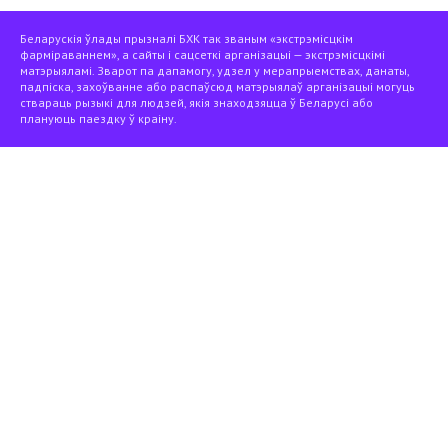
Беларускія ўлады прызналі БХК так званым «экстрэмісцкім
фарміраваннем», а сайты і сацсеткі арганізацыі — экстрэмісцкімі
матэрыяламі. Зварот па дапамогу, удзел у мерапрыемствах, данаты,
падпіска, захоўванне або распаўсюд матэрыялаў арганізацыі могуць
ствараць рызыкі для людзей, якія знаходзяцца ў Беларусі або
плануюць паездку ў краіну.