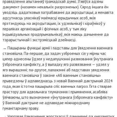
правядзення апытанняў грамадскай думкі. З'явіўся адзіны
дакумент (назамен некалькіх разрозненых). Сярод іншага ён
уводзіць дадатковыя патрабаванні да акрэдытацыі, а менавіта
адсутнасць уласнікаў маёмасці юрыдычных асоб, якія
прэтэндуюць на акрэдытацыю, іх удзельнікаў і кіраўнікоў у
пераліках арганізацый і фізічных асоб, у тым ліку
індывідуальных прадпрымальнікаў, якія маюць дачыненне да
тэрарыстычнай і экстрэмісцкай дзейнасці.
→
Пашыраны функцыі арміі і падставы для ўвядзення ваеннага
становішча. Па-першае, да задач узброеных сіл у мірны час
цяпер аднесены ўдзел у недапушчэнні развязвання ўнутранага
ўзброенага канфлікту, а ў выпадку яго развязвання — удзел у
яго вырашэнні; па-другое, палажэнні аб падставах увядзення
ваеннага становішча ў законе «Аб ваенным становішчы»
прыведзены ў адпаведнасць з новай Ваеннай дактрынай 2024
года, якая істотна пашырыла спіс ваенных пагроз. Гэта стварае
прастору для адвольнага тлумачэння і прымянення, асабліва
ўлічваючы, што вызначэнне «ўнутранага ўзброенага канфлікту»
ў Ваеннай дактрыне не адпавядае міжнароднаму
гуманітарнаму праву.
→
Чарговае ўзмацненне жорсткасці ў дачыненні да «незанятых