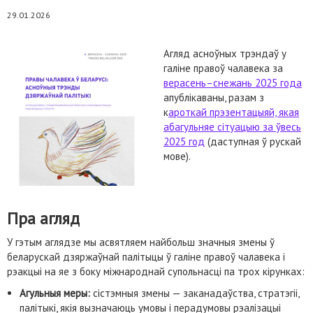
29.01.2026
Агляд асноўных трэндаў у
галіне правоў чалавека за
верасень–снежань 2025 года
апублікаваны, разам з
к
ароткай прэзентацыяй, якая
абагульняе сітуацыю за ўвесь
2025 год
(даступная ў рускай
мове).
Пра агляд
У гэтым аглядзе мы асвятляем найбольш значныя змены ў
беларускай дзяржаўнай палітыцы ў галіне правоў чалавека і
рэакцыі на яе з боку міжнароднай супольнасці па трох кірунках:
Агульныя меры:
сістэмныя змены — заканадаўства, стратэгіі,
палітыкі, якія вызначаюць умовы і перадумовы рэалізацыі