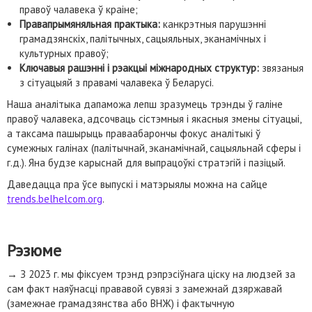
правоў чалавека ў краіне;
Правапрымяняльная практыка:
канкрэтныя парушэнні
грамадзянскіх, палітычных, сацыяльных, эканамічных і
культурных правоў;
Ключавыя рашэнні і рэакцыі міжнародных структур:
звязаныя
з сітуацыяй з правамі чалавека ў Беларусі.
Наша аналітыка дапаможа лепш зразумець трэнды ў галіне
правоў чалавека, адсочваць сістэмныя і якасныя змены сітуацыі,
а таксама пашырыць праваабарончы фокус аналітыкі ў
сумежных галінах (палітычнай, эканамічнай, сацыяльнай сферы і
г.д.). Яна будзе карыснай для выпрацоўкі стратэгій і пазіцый.
Даведацца пра ўсе выпускі і матэрыялы можна на сайце
trends.belhelcom.org
.
Рэзюме
→
З 2023 г. мы фіксуем трэнд рэпрэсіўнага ціску на людзей за
сам факт наяўнасці прававой сувязі з замежнай дзяржавай
(замежнае грамадзянства або ВНЖ) і фактычную