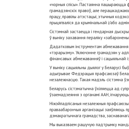
«чорныя спісы». Пастаянна пашыраюцца ф
грамадзянскіх правоў, але перашкаджаюц
працу, правілы атэстацыі, этычныя кодэк
прыцягваліся да крымінальнай і/або адмі
Сістэмнай застаецца і гендарная дыскры
ў выніку захавання пераліку «забаронены
Дадатковым інструментам абмежавання п
«тэрарызму». Уключэнне грамадзян у ад
фінансавых абмежаванняў і сацыяльнай і
У выніку сацыяльны дыялог у Беларусі бы
адыгрывае Федэрацыя прафсаюзаў Белару
незалежнасцю. Такая мадэль сістэмна ўз
Беларусь сістэматычна ўхіляецца ад суп
ўзаемадзеяння з органамі ААН, ігнаруюц
Ніжэйпадпісаныя незалежныя прафсаюзы, п
праваабарончыя арганізацыі заяўляюць пр
дэмакратычнага грамадства, заснаванага
Мы выказваем рашучую падтрымку мандату