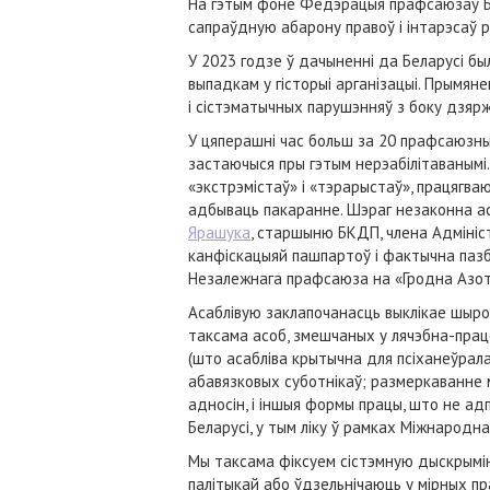
На гэтым фоне Федэрацыя прафсаюзаў Бе
сапраўдную абарону правоў і інтарэсаў р
У 2023 годзе ў дачыненні да Беларусі б
выпадкам у гісторыі арганізацыі. Прымя
і сістэматычных парушэнняў з боку дзяр
У цяперашні час больш за 20 прафсаюзных
застаючыся пры гэтым нерэабілітаванымі.
«экстрэмістаў» і «тэрарыстаў», працягва
адбываць пакаранне. Шэраг незаконна а
Ярашука
, старшыню БКДП, члена Адмініс
канфіскацыяй пашпартоў і фактычна пазб
Незалежнага прафсаюза на «Гродна Азот»
Асаблівую заклапочанасць выклікае шыро
таксама асоб, змешчаных у лячэбна-працо
(што асабліва крытычна для псіханеўрал
абавязковых суботнікаў; размеркаванне 
адносін, і іншыя формы працы, што не а
Беларусі, у тым ліку ў рамках Міжнародна
Мы таксама фіксуем сістэмную дыскрымін
палітыкай або ўдзельнічаюць у мірных п