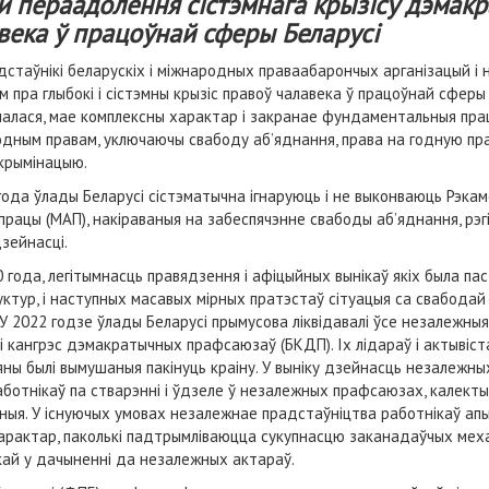
й пераадолення сістэмнага крызісу дэмакр
века ў працоўнай сферы Беларусі
дстаўнікі беларускіх і міжнародных праваабарончых арганізацый і
м пра глыбокі і сістэмны крызіс правоў чалавека ў працоўнай сферы 
лалася, мае комплексны характар і закранае фундаментальныя пра
дным правам, уключаючы свабоду аб’яднання, права на годную пр
крымінацыю.
года ўлады Беларусі сістэматычна ігнаруюць і не выконваюць Рэкаме
працы (МАП), накіраваныя на забеспячэнне свабоды аб’яднання, р
зейнасці.
0 года, легітымнасць правядзення і афіцыйных вынікаў якіх была п
уктур, і наступных масавых мірных пратэстаў сітуацыя са свабодай
У 2022 годзе ўлады Беларусі прымусова ліквідавалі ўсе незалежныя
і кангрэс дэмакратычных прафсаюзаў (БКДП). Іх лідараў і актывіст
 яны былі вымушаныя пакінуць краіну. У выніку дзейнасць незалежн
аботнікаў па стварэнні і ўдзеле ў незалежных прафсаюзах, калект
ныя. У існуючых умовах незалежнае прадстаўніцтва работнікаў ап
арактар, паколькі падтрымліваюцца сукупнасцю заканадаўчых мех
ыкай у дачыненні да незалежных актараў.