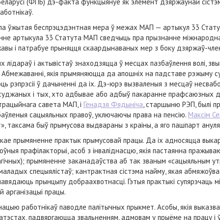
ларусі (ФПБ) дэ-факта функцыянуе як элемент дзяржаўнай сістэмы
аботнікаў.
ыла ўжытая беспрэцэдэнтная мера ў межах МАП — артыкул 33 Статут
ненне артыкула 33 Статута МАП сведчыць пра прызнанне міжнародн
жавы і патрабуе прыняцця скаардынаваных мер з боку дзяржаў-чле
 лідараў і актывістаў знаходзяцца ў месцах пазбаўлення волі, зв
 Абмежаванні, якія прымяняюцца да апошніх на падставе рэжыму суд
юць рэпрэсіі ў дачыненні да іх. Дэ-юрэ вызваленыя з месцаў несва
суджаных і тых, хто адбывае або адбыў пакаранне прафсаюзных 
трацыйнага савета МАП, і
Генадзя Фядыніча
, старшыню РЭП, былі п
аўленыя сацыяльных правоў, уключаючы права на пенсію.
Максім Се
, таксама быў прымусова выдвараны з краіны, а яго пашпарт анул
кае прымяненне практык прымусовай працы. Да іх адносяцца выка
ўныя прафілакторыі, асоб з інваліднасцю, якія пастаянна пражыва
агічных); прымяненне заканадаўства аб так званым «сацыяльным у
маладых спецыялістаў; кантрактная сістэма найму, якая абмяжоўв
дпавядаюць прынцыпу добраахвотнасці. Гэтыя практыкі супярэчаць
й арганізацыі працы.
ацыю работнікаў паводле палітычных прыкмет. Асобы, якія выказв
ратэстах, падвяргаюцца звальненням, адмовам у прыёме на працу 