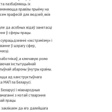
ста пазбаўляюць іх
 змяняюцца правілы прыёму на
сем прафесій для людзей, якія
пе да асобных відаў занятасці
ння ў сферы працы.
упрацьдзеянні «экстрэмізму» і
ванне ў шэрагу сфер,
насці.
 работнікаў, а ключавую ролю
даючая інстытуцыйнай
тыўнай абароны ўнутры краіны.
яюцца ад канструктыўнага
а МАП па Беларусі.
 Беларусі і міжнародныя
намаганні з мэтай стварэння
най працы.
 заклікаем да яго далейшага