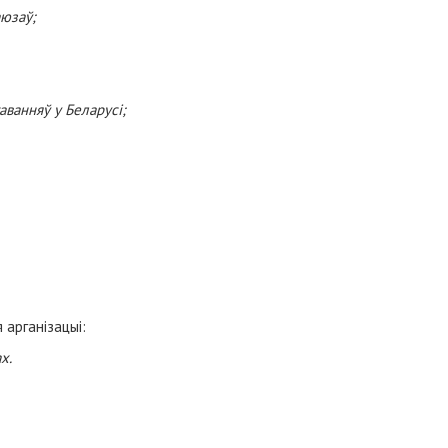
юзаў;
аванняў у Беларусі;
арганізацыі:
х.