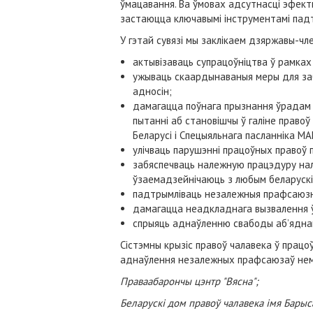
ўмацавання. Ва ўмовах адсутнасці эфект
застаюцца ключавымі інструментамі падт
У гэтай сувязі мы заклікаем дзяржавы-чле
актывізаваць супрацоўніцтва ў рамках
ужываць скаардынаваныя меры для за
адносін;
дамагацца поўнага прызнання ўрадам 
пытанні аб становішчы ў галіне правоў
Беларусі і Спецыяльнага пасланніка МА
улічваць парушэнні працоўных правоў 
забяспечваць належную працэдуру належ
ўзаемадзейнічаюць з любым беларускім
падтрымліваць незалежныя прафсаюзныя
дамагацца неадкладнага вызвалення ўс
спрыяць аднаўленню свабоды аб’яднан
Сістэмны крызіс правоў чалавека ў прац
аднаўлення незалежных прафсаюзаў немаг
Праваабарончы цэнтр "Вясна";
Беларускі дом правоў чалавека імя Барыс