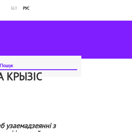
БЕЛ
РУС
А КРЫЗІС
б узаемадзеянні з