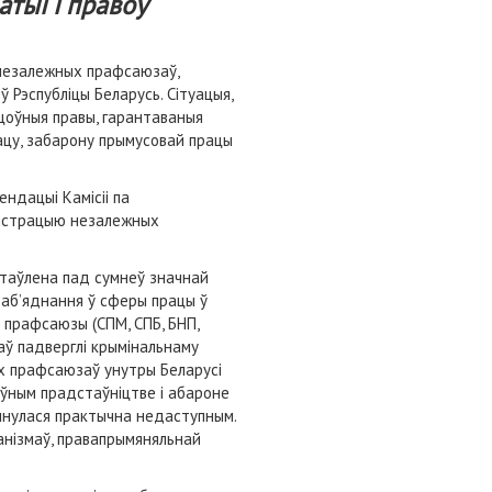
атыі і правоў
 незалежных прафсаюзаў,
ў Рэспубліцы Беларусь. Сітуацыя,
цоўныя правы, гарантаваныя
ацу, забарону прымусовай працы
ндацыі Камісіі па
эгістрацыю незалежных
астаўлена пад сумнеў значнай
 аб’яднання ў сферы працы ў
 прафсаюзы (СПМ, СПБ, БНП,
аў падверглі крымінальнаму
ых прафсаюзаў унутры Беларусі
ыўным прадстаўніцтве і абароне
ынулася практычна недаступным.
анізмаў, правапрымяняльнай