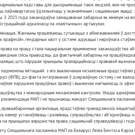
армальныя падставы для дыскрымінацыі такіх людзей, якія не про
ь паўнавартасна ўдзельнічаць у эканамічным і сацыяльным жыцці:
сы. З 2023 года заканадаўча замацаваная забарона як мінімум на во
ністрацыйнай адказнасці па «палітычных» артыкулах.
мінацыя. Жанчыны працягваюць сутыкацца з абмежаваннямі ў досту
х прафесій», гендарных квот у сістэме адукацыі і няроўнага стаўле
рава на працу стала пашыральнае прымяненне заканадаўства аб с
паведныя спісы прыводзіць да фактычнай забароны на працаўладка
заляцыі, што парушае прынцыпы прапарцыйнасці і прававой вызнача
ў падменены імітацыяй: з яго выключаныя незалежныя прадстаўнікі
сі (ФПБ), дэ-факта інтэграваная ў дзяржаўную сістэму і не вало
наўляе парушэнні працоўных правоў і выключае магчымасць іх эфек
рацоўніцтва з міжнароднымі механізмамі кантролю. Улады адмаўл
ь рэкамендацыі МАП і не прызнаюць мандат Спецыяльнага пасланнік
раваабарончыя арганізацыі, прадстаўнікі грамадзянскіх ініцыятыў
а намер устанаўліваць і развіваць супрацоўніцтва і аб’ядноўваць 
 на прынцыпах вяршэнства права, сацыяльнай справядлівасці і год
 Спецыяльнага пасланніка МАП па Беларусі Леліа Бентэса Карэа і