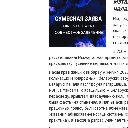
мэта
чала
Мы, пра
заяўляе
якая ск
міжнаро
і недыс
З 2004 
расследаванні Міжнароднай арганізацыі 
прафсаюзаў і ўхіленне перашкод для іх д
Пасля прэзідэнцкіх выбараў 9 жніўня 202
колькасцю міжнародных і беларускіх стр
Беларусі пачала паслядоўна пагаршацца. 
РЭП), а таксама іх асацыяцыю — Беларуск
пераследу, арыштам, пазбаўленню волі, і
была фактычна спыненая, а магчымасці р
працоўных правоў былі істотна абмежава
Указаныя абмежаванні носяць сістэмны х
практыкай, а таксама рэпрэсіўнай паліт