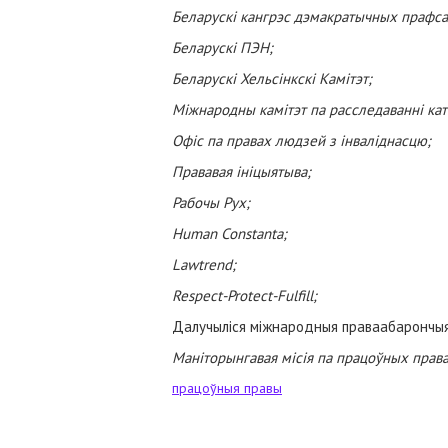
Беларускі кангрэс дэмакратычных прафса
Беларускі ПЭН;
Беларускі Хельсінкскі Камітэт;
Міжнародны камітэт па расследаванні кат
Офіс па правах людзей з інваліднасцю;
Прававая ініцыятыва;
Рабочы Рух;
Human Constanta;
Lawtrend;
Respect-Protect-Fulfill;
Далучыліся міжнародныя праваабарончыя 
Маніторынгавая місія па працоўных права
працоўныя правы