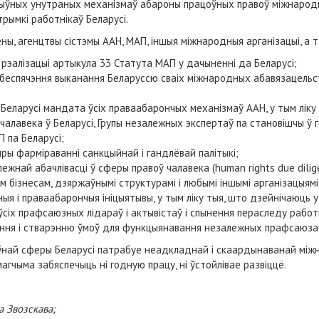
ыўных унутраных механізмаў абароны працоўных правоў міжнародна
рымкі работнікаў Беларусі.
ны, агенцтвы сістэмы ААН, МАП, іншыя міжнародныя арганізацыі, а т
 рэалізацыі артыкула 33 Статута МАП у дачыненні да Беларусі;
беспячэння выканання Беларуссю сваіх міжнародных абавязацельс
Беларусі мандата ўсіх праваабарончых механізмаў ААН, у тым ліку
 чалавека ў Беларусі, Групы незалежных экспертаў па становішчы ў г
П па Беларусі;
пры фарміраванні санкцыйнай і гандлёвай палітыкі;
най абачлівасці ў сферы правоў чалавека (human rights due diligen
 бізнесам, дзяржаўнымі структурамі і любымі іншымі арганізацыямі
 і праваабарончыя ініцыятывы, у тым ліку тыя, што дзейнічаюць у 
іх прафсаюзных лідараў і актывістаў і спынення пераследу работ
ня і стварэнню ўмоў для функцыянавання незалежных прафсаюзаў 
оўнай сферы Беларусі патрабуе неадкладнай і скаардынаванай міжн
чыма забяспечыць ні годную працу, ні ўстойлівае развіццё.
а Звозскава;