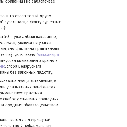
 кіравання і не забяспечвае
а, што стала толькі другім
ай супольнасцю факту сур’ёзных
наў.
ыш 50 — ужо адбылі пакаранне,
зімасці, уключэння ў спісы
боды, яны фактычна працягваюць
дзеячаў, уключаючы
Аляксандра
рымусова выдвараны з краіны з
нік
, сябра Беларускага
яваны без законных падстаў.
рыстанне працы зняволеных, а
юць у сацыяльных пансіянатах
трыманстве»; практыка
ае свабоду спынення працоўных
 міжнародным абавязацельствам
аюць нязгоду з дзяржаўнай
і ўключэнню ў нефармальныя