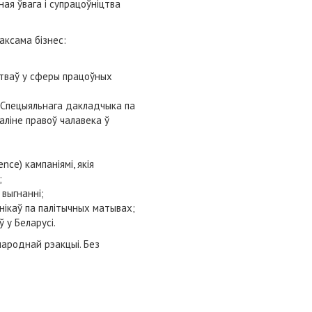
я ўвага і супрацоўніцтва
аксама бізнес:
тваў у сферы працоўных
 Спецыяльнага дакладчыка па
аліне правоў чалавека ў
ce) кампаніямі, якія
;
выгнанні;
нікаў па палітычных матывах;
у Беларусі.
ароднай рэакцыі. Без