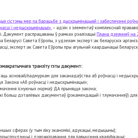
ыя сістэмы мер па барацьбе з дыскрымінацыяй і забеспячэнні роўнас
насці і недыскрымінацыі»
, – адзін з элементаў комплекснай права
і. Дакумент распрацаваны ў рамках рэалізацыі
Плана дзеянняў на 
па Беларусі Савета Еўропы, з удзелам эксперт:ак беларускіх арган
асці, эксперт:ак Савета Еўропы пры агульнай каардынацыі Беларуск
эмакратычнага транзіту гэты дакумент:
аць асновай/падмуркам для заканадаўства аб роўнасці і недыскрым
я Закона «Аб роўнасці і недыскрымінацыі»;
мачэння існуючых нормаў ДА прыняцця закона;
і больш дэталёвых дакументаў (рэкамендацый і тлумачэнняў) для 
ншых сферах (у тым ліку эканомікі, адукацыі, медыцыны);
 юрыспрудэнцыі і дзяржкіравання для павышэння кваліфікацыі;