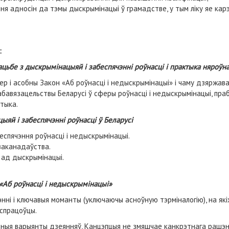
ння адносін да тэмы дыскрымінацыі ў грамадстве, у тым ліку яе кар
:
ацьбе з дыскрымінацыяй і забеспячэнні роўнасці і практыка няроў
мер і асобны Закон «Аб роўнасці і недыскрымінацыі» і чаму дзяржав
абавязацельствы Беларусі ў сферы роўнасці і недыскрымінацыі, пр
тыка.
ыяй і забеспячэнні роўнасці ў Беларусі
беспячэння роўнасці і недыскрымінацыі.
заканадаўства.
ад дыскрымінацыі.
 «Аб роўнасці і недыскрымінацыі»
ні і ключавыя моманты (уключаючы асноўную тэрміналогію), на які
аспрацоўцы.
ныя варыянты дзеянняў, Канцэпцыя не змяшчае канкрэтнага рашэнн