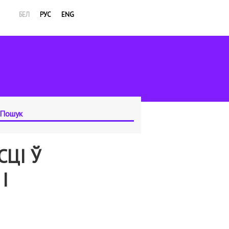
БЕЛ
РУС
ENG
ЦІ Ў
І