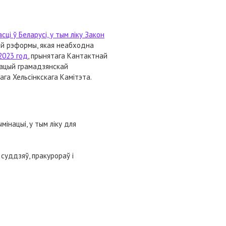
ці ў Беларусі, у тым ліку Закон
вой рэформы, якая неабходна
2023 год
, прынятага Кантактнай
ізацый грамадзянскай
ага Хельсінкскага Камітэта.
інацыі, у тым ліку для
суддзяў, пракурораў і