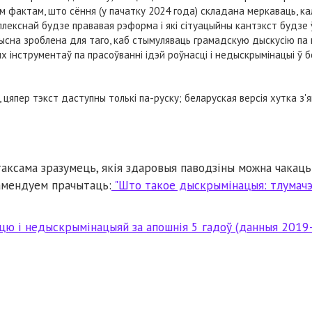
 фактам, што сёння (у пачатку 2024 года) складана меркаваць, ка
плекснай будзе прававая рэформа і які сітуацыйны кантэкст будзе 
ысна зроблена для таго, каб стымуляваць грамадскую дыскусію па
х інструментаў па прасоўванні ідэй роўнасці і недыскрымінацыі ў 
, цяпер тэкст даступны толькі па-руску; беларуская версія хутка з'яв
таксама зразумець, якія здаровыя паводзіны можна чакаць 
камендуем прачытаць:
"Што такое дыскрымінацыя: тлумачэ
сцю і недыскрымінацыяй за апошнія 5 гадоў (данныя 2019