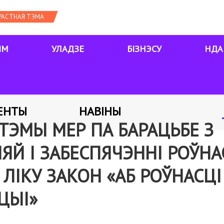
ЯМ
УЛАДЗЕ
БІЗНЭСУ
НДА
ЕНТЫ
НАВІНЫ
ТЭМЫ МЕР ПА БАРАЦЬБЕ З
Й І ЗАБЕСПЯЧЭННІ РОЎНАС
 ЛІКУ ЗАКОН «АБ РОЎНАСЦІ 
ЦЫІ»