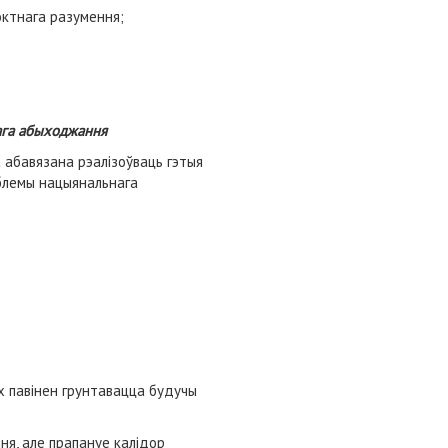
эктнага разумення;
нага абыходжання
а абавязана рэалізоўваць гэтыя
аблемы нацыянальнага
х павінен грунтавацца будучы
я, але прапануе калідор