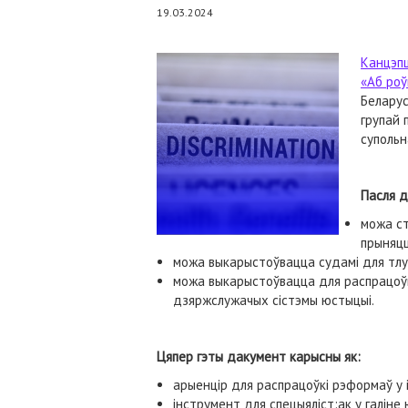
19.03.2024
Канцэпц
«Аб роў
Беларус
групай 
супольн
Пасля д
можа ст
прыняцц
можа выкарыстоўвацца судамі для тлу
можа выкарыстоўвацца для распрацоўк
дзяржслужачых сістэмы юстыцыі.
Цяпер гэты дакумент карысны як:
арыенцір для распрацоўкі рэформаў у і
інструмент для спецыяліст:ак у галіне