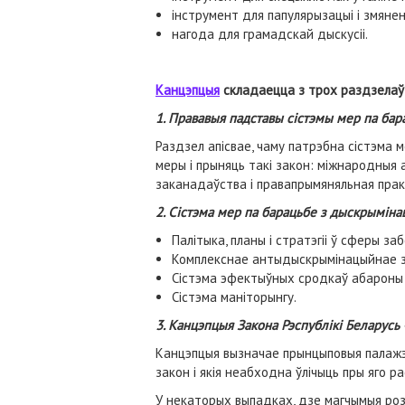
інструмент для папулярызацыі і змяне
нагода для грамадскай дыскусіі.
Канцэпцыя
складаецца з трох раздзелаў
1. Прававыя падставы сістэмы мер па бар
Раздзел апісвае, чаму патрэбна сістэма 
меры і прыняць такі закон: міжнародныя 
заканадаўства і правапрымяняльная прак
2. Сістэма мер па барацьбе з дыскрымінац
Палітыка, планы і стратэгіі ў сферы за
Комплекснае антыдыскрымінацыйнае 
Сістэма эфектыўных сродкаў абароны 
Сістэма маніторынгу.
3. Канцэпцыя Закона Рэспублікі Беларусь
Канцэпцыя вызначае прынцыповыя палажэн
закон і якія неабходна ўлічыць пры яго р
У некаторых выпадках, дзе магчымыя роз