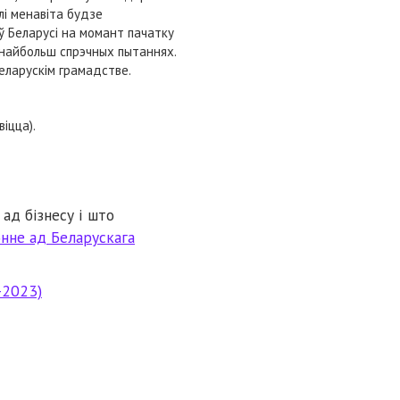
лі менавіта будзе
ў Беларусі на момант пачатку
 найбольш спрэчных пытаннях.
беларускім грамадстве.
іцца).
ад бізнесу і што
нне ад Беларускага
-2023)