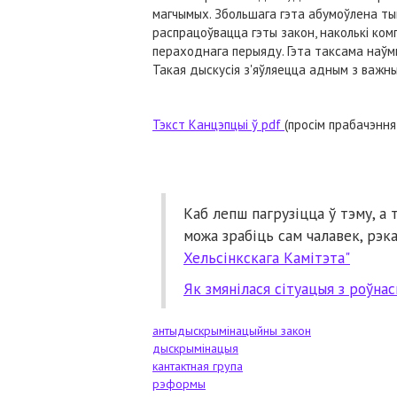
магчымых. Збольшага гэта абумоўлена тым
распрацоўвацца гэты закон, наколькі ком
пераходнага перыяду. Гэта таксама наўм
Такая дыскусія з'яўляецца адным з важны
Тэкст Канцэпцыі ў pdf
(просім прабачэння
Каб лепш пагрузіцца ў тэму, а 
можа зрабіць сам чалавек, рэ
Хельсінкскага Камітэта"
Як змянілася сітуацыя з роўна
антыдыскрымінацыйны закон
дыскрымінацыя
кантактная група
рэформы