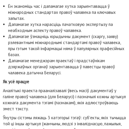
Ён эканоміць час і дапамагае хутка зарыентавацца ў
міжнародных стандартах правоў чалавека па ключавых
запытах.
Дапамагае хутка нарасціць пачатковую экспертызу па
неабходным аспекту правоў чалавека.
Дапамагае ўзмацніць юрыдычны дакумент (скаргу, заяву)
рэлевантнымі міжнароднымі стандартамі правоў чалавека,
пры гэтым такой інфармацыі няма ў папулярных прафесійных
базах.
Дапамагае менеджэрам праектаў і прадстаўнікам
дзяржаўных органаў зарыентавацца ў павестцы правоў
чалавека датычна Беларусі.
Як усё працуе
Аналітыкі праекта прааналізавалі ўвесь масіў дакументаў у
галіне правоў чалавека (для Беларусі) і пазначылі кожны артыкул
кожнага дакумента тэгамі (пазнакамі), якія адлюстроўваюць
змест тэксту.
Ўнутры сістэмы ляжаць 3 катэгорыі тэгаў: суб'екты, якіх тычыцца
той ці іншы артыкул (жанчыны, людзі з інваліднасцю, пажылыя,