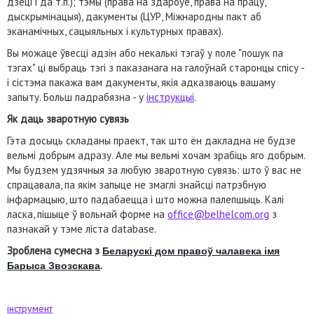
дзеці і да т.п.); тэмы (права на здароўе, права на працу,
дыскрымінацыя), дакументы (ЦУР, Міжнародны пакт аб
эканамічных, сацыяльных і культурных правах).
Вы можаце ўвесці адзін або некалькі тэгаў у поле "пошук па
тэгах" ці выбраць тэгі з паказанага на галоўнай старонцы спісу -
і сістэма пакажа вам дакументы, якія адказваюць вашаму
запыту. Больш падрабязна - у
інструкцыі
.
Як даць зваротную сувязь
Гэта досыць складаны праект, так што ён дакладна не будзе
вельмі добрым адразу. Але мы вельмі хочам зрабіць яго добрым.
Мы будзем удзячныя за любую зваротную сувязь: што ў вас не
спрацавала, па якім запыце не змаглі знайсці патрэбную
інфармацыю, што падабаецца і што можна палепшыць. Калі
ласка, пішыце ў вольнай форме на
office@belhelcom.org
з
пазнакай у тэме ліста database.
Зроблена сумесна з
Беларускі дом правоў чалавека імя
.
Барыса Звозскава
інструмент