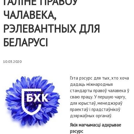
ГАЛІНЕ ПРАВОЎ
ЧАЛАВЕКА,
РЭЛЕВАНТНЫХ ДЛЯ
БЕЛАРУСІ
10.03.2020
Гэта рэсурс для тых, хто хоча
дадаць міжнародныя
стандарты правоў чалавека ў
сваю працу. У першую чаргу,
для юрыстаў, менеджэраў
праектаў і прадстаўнікоў
дзяржаўных органаў.
Якія магчымасці адкрывае
рэсурс