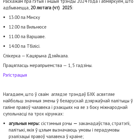
Раскажам пра гэтыя і іншыя трэнды 2024 года і абмяркуем, што
адбываецца,
20 лютага (чт) 2025
:
13.00 па Мінску
12.00 па Вильнюсе
11.00 па Варшаве.
14.00 па Тбілісі.
Спікерка — Кацярына Дзяйкала.
Працягласць мерапрыемства — 1, 5 гадзіны.
Рэгістрацыя
Нагадаем, што ў сваім аглядзе трэндаў БХК асвятляе
найбольш значныя змены ў беларускай дзяржаўнай палітыцы ў
галіне правоў чалавека і рэакцыях на яе з боку міжнароднай
супольнасці па трох кірунках:
агульныя меры:
сістэмныя рэчы
—
заканадаўства, стратэгіі,
палітыкі, якія ў цэлым вызначаюць умовы і перадумовы
рэалізацыі правоў чалавека ў краіне;