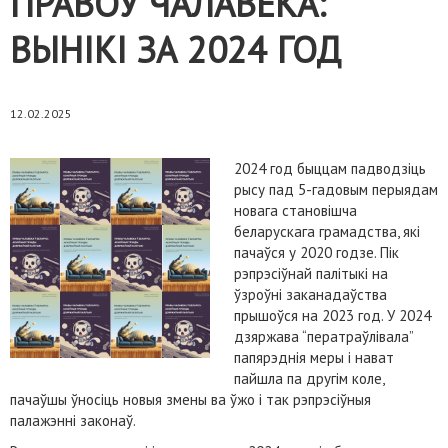
ПРАВОЎ ЧАЛАВЕКА:
ВЫНІКІ ЗА 2024 ГОД
12.02.2025
2024 год быццам падводзіць
рысу пад 5-гадовым перыядам
новага становішча
беларускага грамадства, які
пачаўся у 2020 годзе. Пік
рэпрэсіўнай палітыкі на
ўзроўні заканадаўства
прышоўся на 2023 год. У 2024
дзяржава “ператраўлівала”
папярэднія меры і нават
пайшла па другім коле,
пачаўшы ўносіць новыя змены ва ўжо і так рэпрэсіўныя
палажэнні законаў.