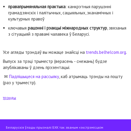
правапрымяняльная практыка
: канкрэтныя парушэнні
грамадзянскіх і палітычных, сацыяльных, эканамічных і
культурных правоў
ключавыя
рашэнні і рэакцыі міжнародных структур
, звязаныя
з сітуацыяй з правамі чалавека ў Беларусі.
Усе агляды трэндаў вы можаце знайсці на
trends.belhelcom.org
.
Выпуск за трэці трыместр (верасень - снежань) будзе
апублікаваны ў дзень прэзентацыі.
✉
Падпішыцеся на рассылку
, каб атрымаць трэнды на пошту
(раз у трыместр).
трэнды
Беларускія ўлады прызналі БХК так званым «экстрэмісцкім