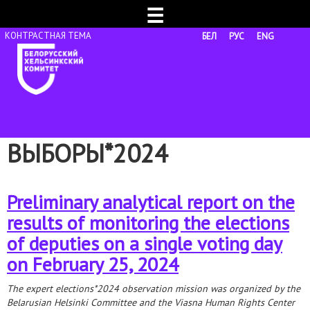
☰
БЕЛ
РУС
ENG
ВЫБОРЫ*2024
Preliminary analytical report on the
results of monitoring the elections
of deputies on a single voting day
on February 25, 2024
The expert elections*2024 observation mission was organized by the
Belarusian Helsinki Committee and the Viasna Human Rights Center