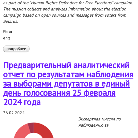
as part of the "Human Rights Defenders for Free Elections" campaign.
The mission collects and analyzes information about the election
campaign based on open sources and messages from voters from
Belarus.
Язык
eng
подробнее
о preliminary analytical report on the results of monitoring the
elections of deputies on a single voting day on february 25,
2024
Предварительный аналитический
отчет по результатам наблюдения
за выборами депутатов в единый
день голосования 25 февраля
2024 года
26.02.2024
Экспертная миссия по
наблюдению за