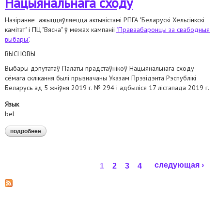
Нацыянальнага сходу
Назіранне ажыццяўляецца актывістамі РПГА "Беларускі Хельсінкскі
камітэт" і ПЦ "Вясна" ў межах кампаніі
"Праваабаронцы за свабодныя
выбары"
.
ВЫСНОВЫ
Выбары дэпутатаў Палаты прадстаўнікоў Нацыянальнага сходу
сёмага склікання былі прызначаны Указам Прэзідэнта Рэспублікі
Беларусь ад 5 жніўня 2019 г. № 294 і адбыліся 17 лістапада 2019 г.
Язык
bel
подробнее
о аналітычная справаздача па выніках назірання за
выбарамі ў палату прадстаўнікоў нацыянальнага сходу
Страницы
следующая ›
1
2
3
4