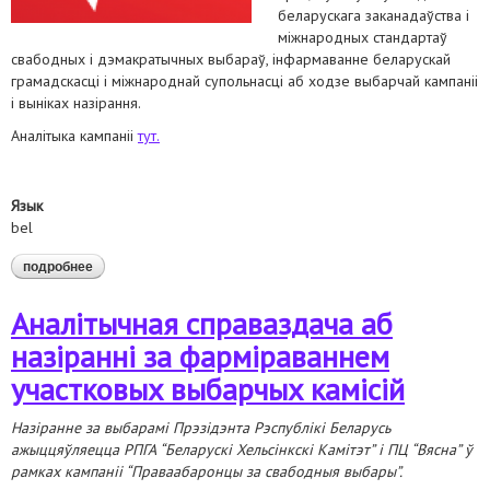
беларускага заканадаўства і
міжнародных стандартаў
свабодных і дэмакратычных выбараў, інфармаванне беларускай
грамадскасці і міжнароднай супольнасці аб ходзе выбарчай кампаніі
і выніках назірання.
Аналітыка кампаніі
тут.
Язык
bel
подробнее
о назіранне за выбарамі прэзідэнта 2020
Аналітычная справаздача аб
назіранні за фарміраваннем
участковых выбарчых камісій
Назіранне за выбарамі Прэзідэнта Рэспублікі Беларусь
ажыццяўляецца РПГА “Беларускі Хельсінкскі Камітэт” і ПЦ “Вясна” ў
рамках кампаніі “Праваабаронцы за свабодныя выбары”.