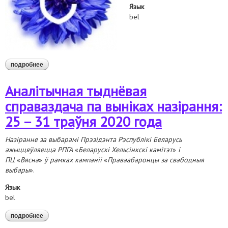
Язык
bel
подробнее
о праваабарончая супольнасць беларусі патрабуе спыніць
ціск і запалохванне людзей у сувязі з іх удзелам у
выбарчай кампаніі
Аналітычная тыднёвая
справаздача па выніках назірання:
25 – 31 траўня 2020 года
Назіранне за выбарамі Прэзідэнта Рэспублікі Беларусь
ажыццяўляецца РПГА
«
Беларускі Хельсінкскі камітэт
»
і
ПЦ
«
Вясна
»
ў рамках кампаніі
«
Праваабаронцы за свабодныя
выбары
».
Язык
bel
подробнее
о аналітычная тыднёвая справаздача па выніках назірання:
25 – 31 траўня 2020 года