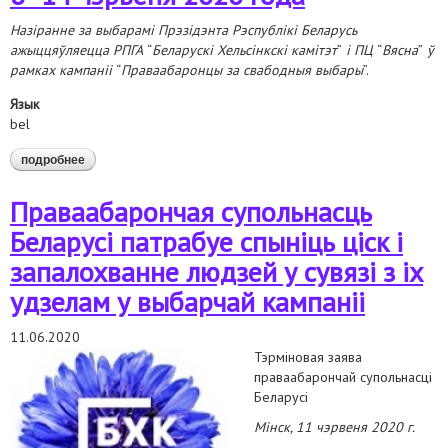
Назіранне за выбарамі Прэзідэнта Рэспублікі Беларусь
ажыццяўляецца РПГА
“
Беларускі Хельсінкскі камітэт
”
і ПЦ
“
Вясна
”
ў
рамках кампаніі
“
Праваабаронцы за свабодныя выбары
”.
Язык
bel
подробнее
о аналітычная тыднёвая справаздача па выніках назірання:
8 -14 чэрвеня 2020 года
Праваабарончая супольнасць
Беларусі патрабуе спыніць ціск і
запалохванне людзей у сувязі з іх
удзелам у выбарчай кампаніі
11.06.2020
Тэрміновая заява
праваабарончай супольнасці
Беларусі
Мінск, 11 чэрвеня 2020 г.