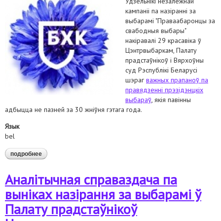
Удзельнікі незалежнай
кампаніі па назіранні за
выбарамі "Праваабаронцы за
свабодныя выбары"
накіравалі 29 красавіка ў
Цэнтрвыбаркам, Палату
прадстаўнікоў і Вярхоўны
суд Рэспублікі Беларусі
шэраг
важных прапаноў па
правядзенні прэзідэнцкіх
выбараў
, якія павінны
адбыцца не пазней за 30 жніўня гэтага года.
Язык
bel
подробнее
о выбары ва ўмовах пандэміі: прапановы праваабаронцаў
Аналітычная справаздача па
выніках назірання за выбарамі ў
Палату прадстаўнікоў