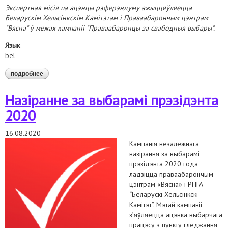
Экспертная місія па ацэнцы рэферэндуму ажыццяўляецца
Беларускім Хельсінкскім Камітэтам і Праваабарончым цэнтрам
"Вясна" ў межах кампаніі "Праваабаронцы за свабодныя выбары".
Язык
bel
подробнее
о выніковая аналітычная справаздача экспертнай місіі па
ацэнцы рэспубліканскага рэферэндуму
Назіранне за выбарамі прэзідэнта
2020
16.08.2020
Кампанія незалежнага
назірання за выбарамі
прэзідэнта 2020 года
ладзіцца праваабарончым
цэнтрам «Вясна» і РПГА
“Беларускі Хельсінкскі
Камітэт”. Мэтай кампаніі
з’яўляецца ацэнка выбарчага
працэсу з пункту гледжання