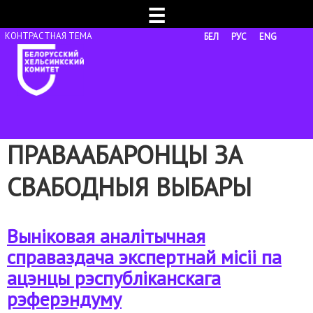
☰
БЕЛ
РУС
ENG
ПРАВААБАРОНЦЫ ЗА
СВАБОДНЫЯ ВЫБАРЫ
Выніковая аналітычная
справаздача экспертнай місіі па
ацэнцы рэспубліканскага
рэферэндуму