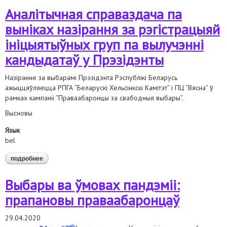
Аналітычная справаздача па
выніках назірання за рэгістрацыяй
ініцыятыўных груп па вылучэнні
кандыдатаў у Прэзідэнты
Назіранне за выбарамі Прэзідэнта Рэспублікі Беларусь
ажыццяўляецца РПГА “Беларускі Хельсінкскі Камітэт” і ПЦ “Вясна” ў
рамках кампаніі “Праваабаронцы за свабодныя выбары”.
Высновы
Язык
bel
подробнее
о аналітычная справаздача па выніках назірання за
рэгістрацыяй ініцыятыўных груп па вылучэнні кандыдатаў
у прэзідэнты
Выбары ва ўмовах пандэміі:
прапановы праваабаронцаў
29.04.2020