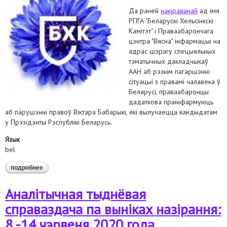
Да раней
накіраванай
ад імя
РПГА "Беларускі Хельсінкскі
Камітэт" і Праваабарончага
цэнтра "Вясна" інфармацыі на
адрас шэрагу спецыяльных
тэматычных дакладчыкаў
ААН аб рэзкім пагаршэнні
сітуацыі з правамі чалавека ў
Беларусі, праваабаронцы
дадаткова праінфармуюць
аб парушэнні правоў Віктара Бабарыкі, які вылучаецца кандыдатам
у Прэзідэнты Рэспублікі Беларусь.
Язык
bel
подробнее
о праваабаронцы звярнуліся да спецдакладчыкаў з нагоды
парушэння правоў віктара бабарыкі і перашкодаў у працы
адвакатаў
Аналітычная тыднёвая
справаздача па выніках назірання:
8 -14 чэрвеня 2020 года