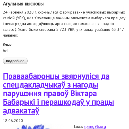
Агульныя высновы
24 чэрвеня 2020 г. скончылася фарміраванне участковых выбарчых
камісій (УВК), якія з'яўляюцца важным элементам выбарчага працэсу
і непасрэдна ажыццяўляюць арганізацыю галасавання і падлік
галасоў. Усяго было створана 5 723 УВК, у іх склад увайшло 63 347
чалавек;
Язык
bel
подробнее
о аналітычная справаздача аб назіранні за фарміраваннем
участковых выбарчых камісій
Праваабаронцы звярнуліся да
спецдакладчыкаў з нагоды
парушэння правоў Віктара
Бабарыкі і перашкодаў у працы
адвакатаў
18.06.2020
Тэкст:
spring96.org