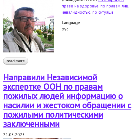
праве на здоровье
,
по правам лиц
инвалидностью
,
по ситуаци
Language
рус
read more
about обращение в специальные процедуры оон в связи со
смертью николая климовича
Направили Независимой
экспертке ООН по правам
пожилых людей информацию о
насилии и жестоком обращении с
пожилыми политическими
заключенными
21.03.2023