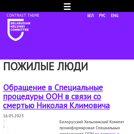
☰
БЕЛ
РУС
ENG
ПОЖИЛЫЕ ЛЮДИ
Обращение в Специальные
процедуры ООН в связи со
смертью Николая Климовича
16.05.2023
Белорусский Хельсинкский Комитет
проинформировал Специальных
докладчиков ООН
по вопросу о