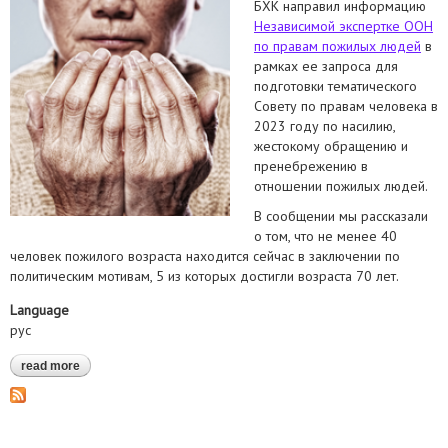
БХК направил информацию
Независимой экспертке ООН
по правам пожилых людей
в
рамках ее запроса для
подготовки тематического
Совету по правам человека в
2023 году по насилию,
жестокому обращению и
пренебрежению в
отношении пожилых людей.
В сообщении мы рассказали
о том, что не менее 40
человек пожилого возраста находится сейчас в заключении по
политическим мотивам, 5 из которых достигли возраста 70 лет.
Language
рус
read more
about направили независимой экспертке оон по правам
пожилых людей информацию о насилии и жестоком
обращении с пожилыми политическими заключенными