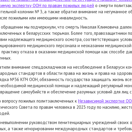
симую экспертку ООН по правам пожилых людей
о смерти политзак
тельной колонии № 3, а также обратил внимание на негуманное 
числе пожилыми или имеющими инвалидность.
 обращении мы подчеркнули, что смерть Николая Климовича далек
ключенных в беларусских тюрьмах. Более того, правозащитники 
твии надлежащего медицинского осмотра, соответствующих услови
ицированного медицинского персонала и неоказании медицинской
 практику отказа в оказании медицинской помощи как способе да
енных.
атили внимание спецдокладчиков на несоблюдение в Беларуси ко
родных стандартов в области права на жизнь и права на здоровье
рядка №36 КПЧ ООН, обязанность государства защищать жизнь вс
 необходимой медицинской помощи и надлежащий регулярный мони
вращение самоубийств и обеспечение разумных условий для лиц 
 вопросу пожилых политзаключенных к
Независимой экспертке ОО
ического Совета по правам человека в 2023 году по насилию, жес
юдей.
невыполнении руководством пенитенциарных учреждений своих о
ных, а также игнорировании международных стандартов и требов