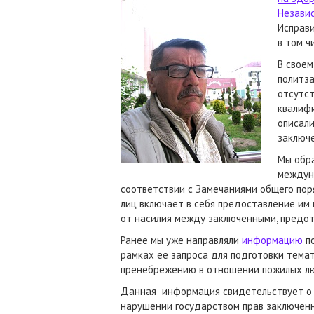
Незави
Исправи
в том 
В своем
политза
отсутс
квалиф
описали
заключ
Мы обр
междуна
соответствии с Замечаниями общего по
лиц включает в себя предоставление им
от насилия между заключенными, предот
Ранее мы уже направляли
информацию
по
рамках ее запроса для подготовки темат
пренебрежению в отношении пожилых л
Данная информация свидетельствует о 
нарушении государством прав заключен