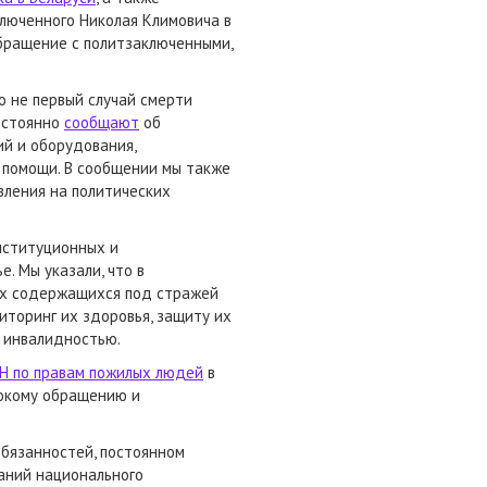
люченного Николая Климовича в
обращение с политзаключенными,
о не первый случай смерти
постоянно
сообщают
об
й и оборудования,
 помощи. В сообщении мы также
вления на политических
нституционных и
. Мы указали, что в
ех содержащихся под стражей
торинг их здоровья, защиту их
с инвалидностью.
Н по правам пожилых людей
в
токому обращению и
бязанностей, постоянном
аний национального