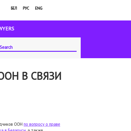
БЕЛ
РУС
ENG
WYERS
ООН В СВЯЗИ
адчиков ООН
по вопросу о праве
ка в Беларуси
, а также