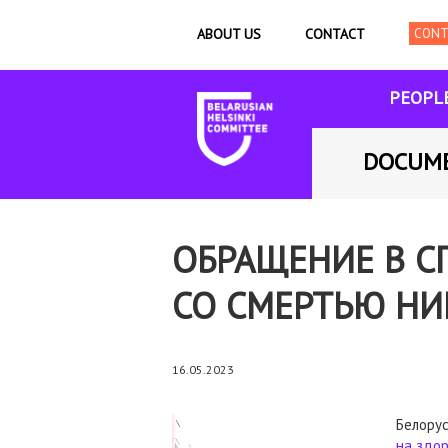
ABOUT US
CONTACT
PEOPL
DOCUM
ОБРАЩЕНИЕ В С
СО СМЕРТЬЮ Н
16.05.2023
Белору
на здо