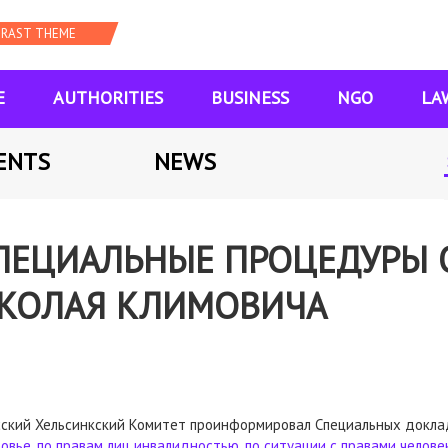
E
AUTHORITIES
BUSINESS
NGO
LA
ENTS
NEWS
ПЕЦИАЛЬНЫЕ ПРОЦЕДУРЫ 
ИКОЛАЯ КЛИМОВИЧА
сский Хельсинкский Комитет проинформировал Специальных докл
ровье
,
по правам лиц инвалидностью
,
по ситуации с правами челове