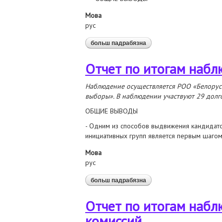
Мова
рус
больш падрабязна
аб отчет по итогам наб
Отчет по итогам набл
Наблюдение осуществляется РОО «Белорус
выборы». В наблюдении участвуют 29 долг
ОБЩИЕ ВЫВОДЫ
- Одним из способов выдвижения кандидато
инициативных групп является первым шаго
Мова
рус
больш падрабязна
аб отчет по итогам набл
Отчет по итогам наб
комиссий