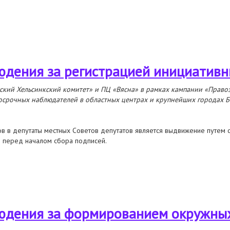
людения за формированием участковых избирательных комиссий
юдения за регистрацией инициативн
ский Хельсинкский комитет» и ПЦ «Вясна» в рамках кампании «Право
осрочных наблюдателей в областных центрах и крупнейших городах Б
в в депутаты местных Советов депутатов является выдвижение путем с
м перед началом сбора подписей.
юдения за регистрацией инициативных групп граждан
людения за формированием окружны