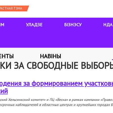
ЯМ
УЛАДЗЕ
БІЗНЭСУ
НДА
ЕНТЫ
НАВІНЫ
КИ ЗА СВОБОДНЫЕ ВЫБОР
людения за формированием участков
сий
ский Хельсинкский комитет» и ПЦ «В
е
сна» в рамках кампании «Право
осрочных наблюдателей в областных центрах и крупнейших городах Б