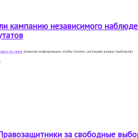
людения за формированием территориальных избирательных комиссий
ли кампанию независимого наблюде
утатов
лист по теме
(важная информация, чтобы понять ситуацию вокруг выборов)
а
ли кампанию независимого наблюдения за выборами в местные советы де
"Правозащитники за свободные выбо