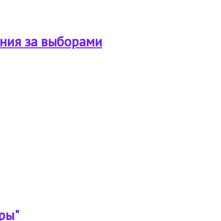
ния за выборами
путатов
ры"