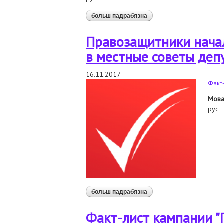
больш падрабязна
аб отчет по итогам наб
Правозащитники нача
в местные советы деп
16.11.2017
Факт-
Мов
рус
больш падрабязна
аб правозащитники нача
Факт-лист кампании 