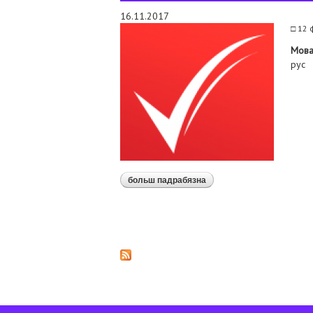
16.11.2017
□ 12 
Мов
рус
больш падрабязна
аб факт-лист кампании 
Старонкі