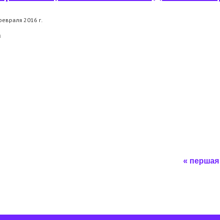
февраля 2016 г.
а
"правозащитники за свободные выборы"
« першая