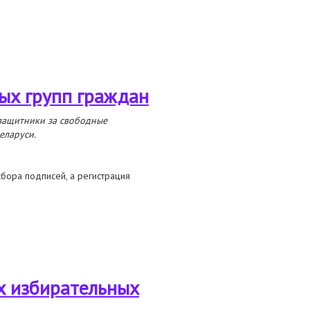
ых групп граждан
защитники за свободные
еларуси.
бора подписей, а регистрация
х избирательных