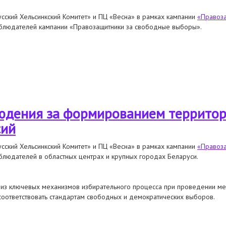
ский Хельсинкский Комитет» и ПЦ «Весна» в рамках кампании
«Правоз
блюдателей кампании «Правозащитники за свободные выборы».
людения за формированием окружных избирательных комиссий
людения за формированием террито
сий
ский Хельсинкский Комитет» и ПЦ «Весна» в рамках кампании
«Правоз
людателей в областных центрах и крупных городах Беларуси.
 из ключевых механизмов избирательного процесса при проведении ме
 соответствовать стандартам свободных и демократических выборов.