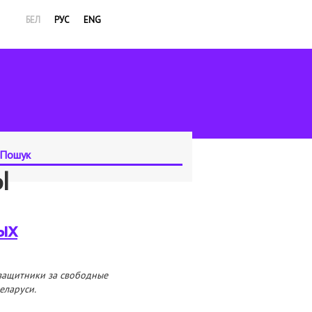
БЕЛ
РУС
ENG
Ы
ых
защитники за свободные
еларуси.