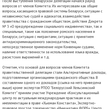
После выступления беларуской делегации начался раунд
вопросов от членов Комитета. Их интересовали как общие
вопросы, касающиеся правовой системы Беларуси, ситуации с
независимостью судей и адвокатов, взаимодействия
правительства с гражданским обществом, действия Декрета
№ 3 «О предупреждении социального иждивенчества», так и
специальные, такие как положение ромского населения в
Беларуси, ситуация с мигрантами, ситуация с принятием
антидискриминационного законодательства,
непосредственное применение норм Конвенции судами,
наличие ответственности за использование языка вражды,
расистских выражений и т.д.
Отметим, что основой для вопросов членов Комитета
правительственной делегации стали Альтернативные доклады,
подготовленные организациями гражданского общества. В
составлении одного из докладов (ссылка на него приведена
выше) кроме экспертов РПОО "Белорусский Хельсинкский
Комитет" приняли участие Учреждение «Консультационный
центр по актуальным международным практикам и их
имплементации в праве «Хьюман Константа», Экспертно-
правовое простое товарищество «Инициатива ФОРБ», Центр