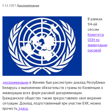
5.12.2017
Дыскрымінацыя
В рамках
94-ой
сессии
Комитета
ООН по
ликвидации
расовой
дискриминации
в Женеве был рассмотрен доклад Республики
Беларусь о выполнении обязательств страны по Конвенции о
ликвидации всех форм расовой дискриминации.
Гражданское общество также предоставляло свое видение
ситуации. Доклад, подготовленный при участии БХК, можно
прочесть
здесь
.