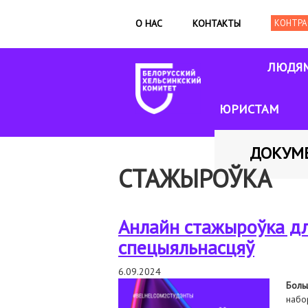
О НАС
КОНТАКТЫ
ЛЮДЯ
ЮРИСТАМ
ДОКУМ
СТАЖЫРОЎКА
Анлайн стажыроўка дл
спецыяльнасцяў
6.09.2024
Боль
набо