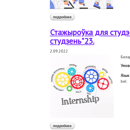
подробнее
о стажыроўка для студэнтаў юры
Стажыроўка для студэ
студзень"23.
2.09.2022
Белар
Умов
Язык
bel
подробнее
о стажыроўка для студэнтаў юр