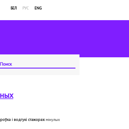
БЕЛ
РУС
ENG
чных
оўка і водгукі стажора:к
мінулых