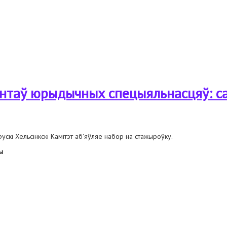
нтак_ў і магістрантак_ў юрыдычных спецыяльнасцяў
нтаў юрыдычных спецыяльнасцяў: са
ускі Хельсінкскі Камітэт аб'яўляе набор на стажыроўку.
ы