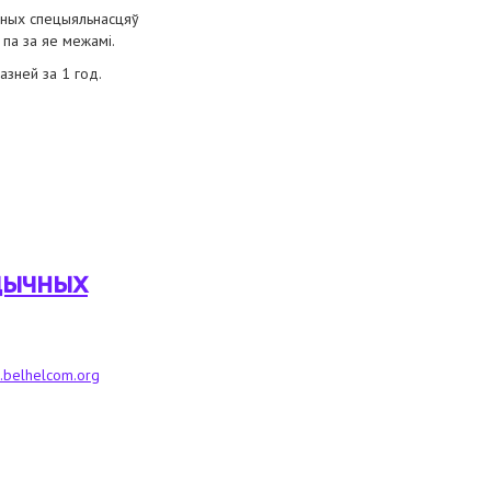
дычных спецыяльнасцяў
і па за яе межамі.
азней за 1 год.
дычных
p.belhelcom.org