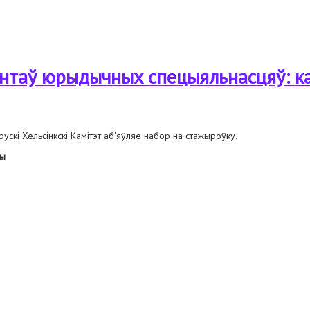
дычных спецыяльнасцяў: сакавік'23 — чэрвень'23
нтаў юрыдычных спецыяльнасцяў: ка
ускі Хельсінкскі Камітэт аб'яўляе набор на стажыроўку.
ы
ыдычных спецыяльнасцяў: кастрычнік'22 — студзень"23.