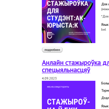
Для к
(міжн
*Для
Язык
bel
подробнее
о анлайн стажыроўка для студэн
Анлайн стажыроўка дл
спецыяльнасцяў
4.09.2023
Боль
Тэрм
Дэдл
Язык