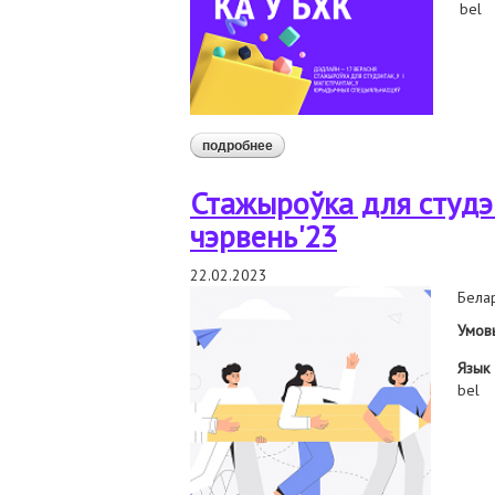
bel
подробнее
о анлайн стажыроўка для студэ
Стажыроўка для студэ
чэрвень'23
22.02.2023
Белар
Умов
Язык
bel