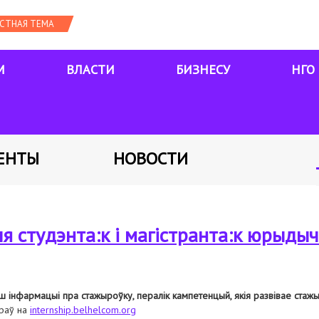
М
ВЛАСТИ
БИЗНЕСУ
НГО
ЕНТЫ
НОВОСТИ
я студэнта:к і магістранта:к юрыды
ш інфармацыі пра стажыроўку, пералік кампетенцый, якія развівае стажыр
раў на
internship.belhelcom.org