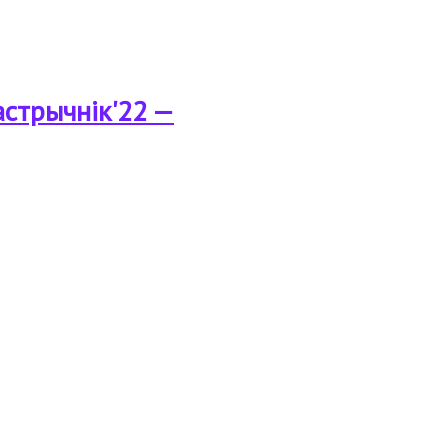
стрычнік'22 —