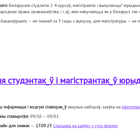
аго:
Беларускія студэнт:кі 2-4 курсаў, магістрант:кі і выпускні:цы* юры
ароднае права, правазнаўства, і г.д), якія навучаюцца як у Беларусі, так 
 бакалаўрыяту — не пазней за 3 гады з выпуску, для магістратуры — не п
та:к і магістранта:к юрыдычных спецыяльнасцяў
я студэнтак_ў і магістрантак_ў юры
ш інфармацыі і водгукі стажорак_ў
мінулых набораў, заяўка на
internshi
іны стажыроўкі
: 09/10 — 09/01.
айн для заявак
—
17.09.23
Спасылка на заяўку у гугл-форме