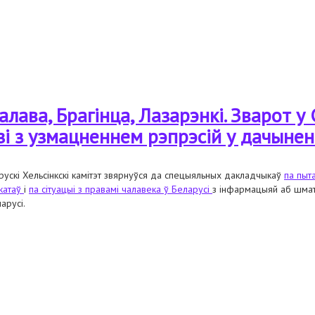
 пераследам адваката аляксандра данілевіча
алава, Брагінца, Лазарэнкi. Зварот 
і з узмацненнем рэпрэсій у дачынен
рускі Хельсінкскі камітэт звярнуўся да спецыяльных дакладчыкаў
па пыт
катаў
і
па сітуацыі з правамі чалавека ў Беларусі
з інфармацыяй аб шмат
арусі.