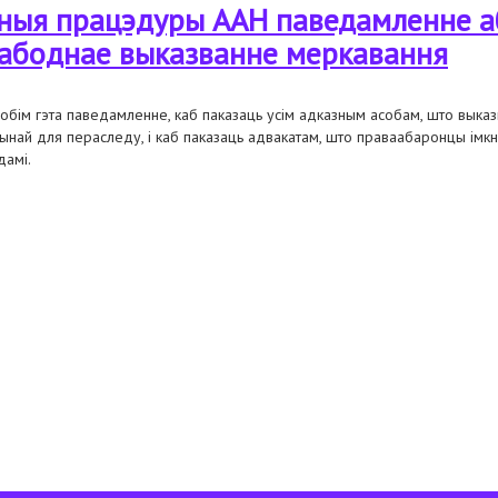
ьныя працэдуры ААН паведамленне а
вабоднае выказванне меркавання
обім гэта паведамленне, каб паказаць усім адказным асобам, што выказ
ынай для пераследу, і каб паказаць адвакатам, што праваабаронцы імкн
дамі.
цэдуры аан паведамленне аб парушэнні права адвакатаў на свабоднае вы