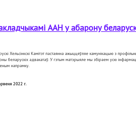
агінца, лазарэнкi. зварот у спецыяльныя працэдуры аан у сувязі з узмацн
акладчыкамі ААН у абарону беларуск
рускі Хельсінкскі Камітэт пастаянна ажыццяўляе камунікацыю з профіл
оны беларускіх адвакатаў. У гэтым матэрыяле мы збіраем усю інфарма
еным напрамку.
эрвеня 2022 г.
мі аан у абарону беларускіх адвакатаў — 2022/2021