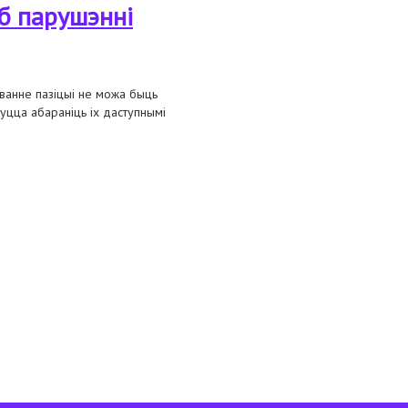
б парушэнні
ванне пазіцыі не можа быць
уцца абараніць іх даступнымі
казванне меркавання