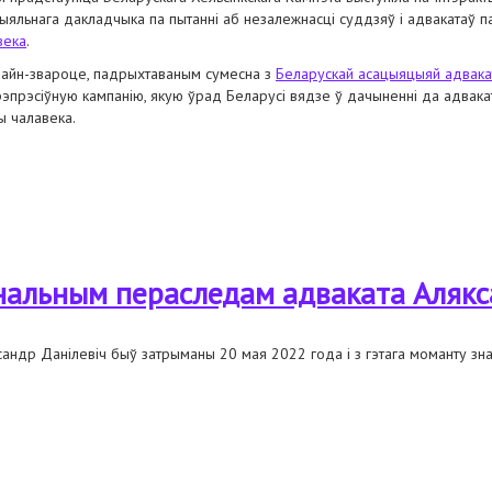
ыяльнага дакладчыка па пытанні аб незалежнасці суддзяў і адвакатаў 
века
.
лайн-звароце, падрыхтаваным сумесна з
Беларускай асацыяцыяй адвака
рэпрэсіўную кампанію, якую ўрад Беларусі вядзе ў дачыненні да адвакат
ы чалавека.
ялогу з удзелам спецыяльнага дакладчыка па пытанні аб незалежнасці суд
мінальным пераследам адваката Алякс
сандр Данілевіч быў затрыманы 20 мая 2022 года і з гэтага моманту зн