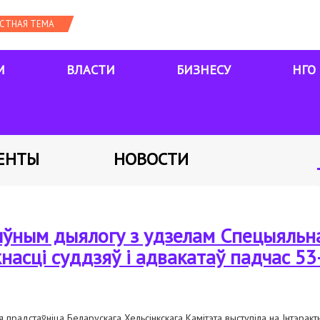
М
ВЛАСТИ
БИЗНЕСУ
НГО
ЕНТЫ
НОВОСТИ
тыўным дыялогу з удзелам Спецыяльн
насці суддзяў і адвакатаў падчас 53-
я прадстаўніца Беларускага Хельсінкскага Камітэта выступіла на Інтэра