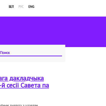
БЕЛ
РУС
ENG
ага дакладчыка
й сесіі Савета па
ктыўным дыялогу з удзелам