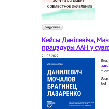
подробнее
о заява ў сувязі з крымінальным
Кейсы Данілевіча, Мач
працэдуры ААН у сувяз
21.06.2022
Бела
адва
у Бел
Язык
bel