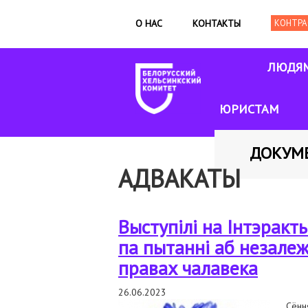
О НАС
КОНТАКТЫ
ЛЮДЯ
ЮРИСТАМ
ДОКУМ
АДВАКАТЫ
Выступілі на Інтэрак
па пытанні аб незалеж
правах чалавека
26.06.2023
Сённ