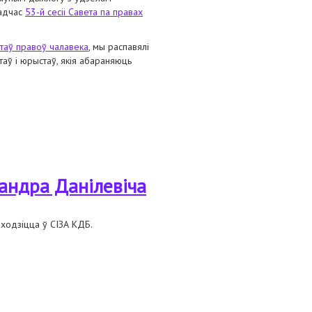
падчас
53-й сесіі Савета па правах
таў правоў чалавека
, мы распавялі
аў і юрыстаў, якія абараняюць
дзяў і адвакатаў падчас 53-й сесіі
андра Данілевіча
аходзіцца ў СІЗА КДБ.