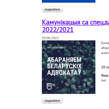
подробнее
о кейсы данілевіча, мачалава, бр
адвакатаў
Камунікацыя са спецд
2022/2021
20.06.2022
Бела
абар
дадз
20 ч
Язык
bel
подробнее
о камунікацыя са спецдакладчыка