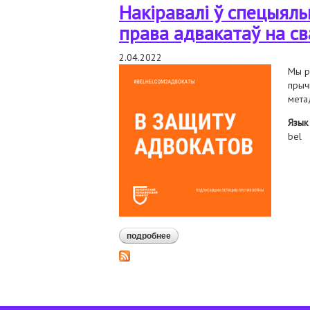
Накіравалі ў спецыял
права адвакатаў на с
2.04.2022
Мы р
прыч
мета
Язык
bel
подробнее
о накіравалі ў спецыяльныя пра