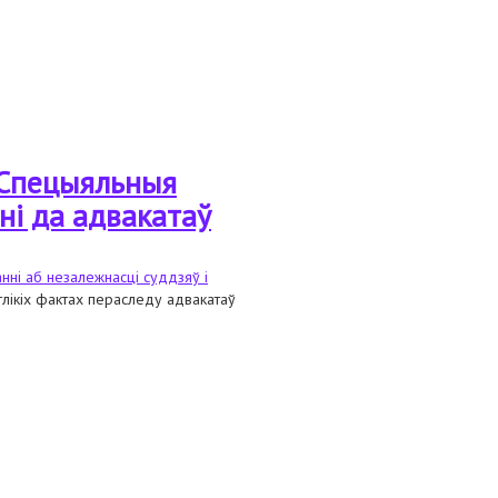
у Спецыяльныя
ні да адвакатаў
анні аб незалежнасці суддзяў і
лікіх фактах пераследу адвакатаў