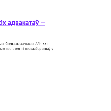
еннем рэпрэсій у дачыненні да
іх адвакатаў —
ьнымі Спецдакладчыкамі ААН для
цыю пра дзеянні праваабаронцаў у