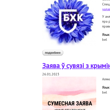
Спец
чала
У ан
пра 
прав
Язык
bel
подробнее
о выступілі на інтэрактыўным ды
савета па правах чалавека
Заява ў сувязі з кры
26.01.2023
Аляк
Язык
bel