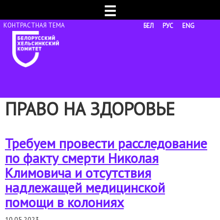
☰
БЕЛ
РУС
ENG
ПРАВО НА ЗДОРОВЬЕ
Требуем провести расследование
по факту смерти Николая
Климовича и отсутствия
надлежащей медицинской
помощи в колониях
10.05.2023