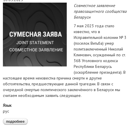
Совместное заявление
правозащитного сообщества
Беларуси
7 мая 2023 года стало
известно, что в
Исправительной колонии № 3
(поселок Витьба) умер
политзаключенный Николай
Климович, осужденный по ст.
368 Уголовного кодекса
Республики Беларусь
(оскорбление президента). В
настоящее время неизвестна причина смерти и другие
обстоятельства, предшествующие данной трагедии. В связи с
очередной смертью политического заключённого в Беларуси мы
считаем необходимым заявить следующее.
Язык
рус
подробнее
о требуем провести расследование по факту смерти
николая климовича и отсутствия надлежащей медицинской
помощи в колониях