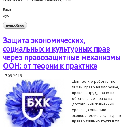
Совета ООН по правам человека, «о пос
Язык
рус
подробнее
о направили в увкпч оон информацию о доступе к
вакцинации от covid-19 в беларуси
Защита экономических,
социальных и культурных прав
через правозащитные механизмы
ООН: от теории к практике
17.09.2019
Для тех, кто работает по
темам: право на здоровье,
право на труд, право на
образование, право на
достаточный жизненный
уровень, социально-
экономические и культурные
права уязвимых групп и т.п.