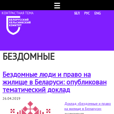
☰
БЕЛ
РУС
ENG
БЕЗДОМНЫЕ
Бездомные люди и право на
жилище в Беларуси: опубликован
тематический доклад
26.04.2019
Доклад «Бездомные и право
на жилище в Беларуси»
анализирует